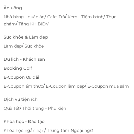
88 Trần Phú, Quận Ngô Quyền, Hải Phòng
Ăn uống
207C Lạch Tray, Quận Ngô Quyền, Hải Phòng
/
/
/
Nhà hàng - quán ăn
Cafe, Trà
Kem - Tiệm bánh
Thực
Lifelink
/
118 - 120 Trần Nguyên Hãn, Quận Lê Trân, Hải Phòng
phẩm
Tặng KH BIDV
Cần Thơ
Sức khỏe & Làm đẹp
Lô 01, KDC Hưng Phú 1, P. Hưng Phú, Quận Cái Răng,
/
Làm đẹp
Sức khỏe
Cần Thơ
170 Nguyễn Văn Cừ, P. An Khánh, Quận Ninh Kiều,
Du lịch - Khách sạn
Cần Thơ
Booking Golf
Vĩnh Phúc
E-Coupon ưu đãi
Soiva Plaza Me Linh, Quận Khai Hoang, Vĩnh Yên,
/
/
E-Coupon ẩm thực
E-Coupon làm đẹp
E-Coupon mua sắm
Vĩnh Phúc
Dịch vụ tiện ích
Hòa Bình
/
TTTM Vincom Plaza, Đường Cù Chính Lan, Đồng
Quà Tết
Thời trang - Phụ kiện
Tiến, Hoà Bình
Khóa học - Đào tạo
Bắc Cạn
/
Khóa học ngắn hạn
Trung tâm Ngoại ngữ
Tầng 3, Vincom Bắc Kan, Số 8A Đức Xuân, Bắc Kạn