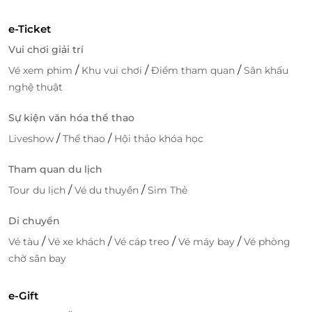
Lào Cai
e-Ticket
Ngã 6, Plot 26, Khu 13, P. Kim Tân, Lào Cai, Lào Cai
Vui chơi giải trí
/
/
/
Vé xem phim
Khu vui chơi
Điểm tham quan
Sân khấu
Lạng Sơn
nghệ thuật
Đường Cầu Kì Lừa, P. Chi Lăng, Lạng Sơn, Lạng Sơn
Bắc Giang
Sự kiện văn hóa thể thao
Tầng 1 TTTM Big C Bắc Giang, ngã 4 Hùng Vương
/
/
Liveshow
Thể thao
Hội thảo khóa học
kéo dài, xã Tân Tiến, Bắc Giang, Bắc Giang
Tham quan du lịch
Phú Thọ
/
/
Tour du lịch
Vé du thuyền
Sim Thẻ
TTTM Big C Việt Trì, Nguyễn Tất Thành, P. Thanh
Miếu, Việt Trì, Phú Thọ
Di chuyển
Sơn La
/
/
/
/
Vé tàu
Vé xe khách
Vé cáp treo
Vé máy bay
Vé phòng
Lầu 3, Vincom Sơn La, Trường Chinh, P. Quyết
chờ sân bay
Thắng, Sơn La, Sơn La
Nam Định
e-Gift
TTTM Thiên Trường, Quận Lộc Hòa, Nam Định