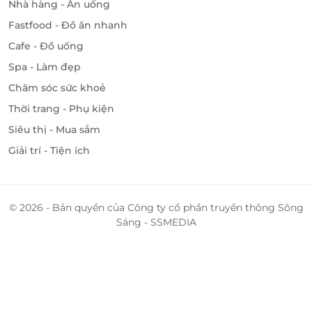
Nhà hàng - Ăn uống
Fastfood - Đồ ăn nhanh
Hải Dương
02 Hồng Quang, P. Quang Trung, Hải Dương
Cafe - Đồ uống
Spa - Làm đẹp
Quảng Ninh
02 Trần Khánh Dư, P. Cẩm Đông, Cẩm Phả, Quảng
Chăm sóc sức khoẻ
Ninh
Thời trang - Phụ kiện
160 Lê Thánh Tôn, Hạ Long, Quảng Ninh
Siêu thị - Mua sắm
TTTM Big C, Cột 5, P. Hồng Hải, Hạ Long, Quảng
Giải trí - Tiện ích
Ninh
TTTM Vincom Hạ Long, P. Bạch Đằng, Hạ Long,
Quảng Ninh
© 2026 - Bản quyền của Công ty cổ phần truyền thông Sông
Ninh Bình
Sáng - SSMEDIA
TTTM Big C Ninh Bình, Trần Nhân Tông, Xã Ninh
Phúc, Ninh Bình
TTTM Big C Ninh Bình, Trần Nhân Tông, Xã Ninh
Phúc, Ninh Bình
Thanh Hóa