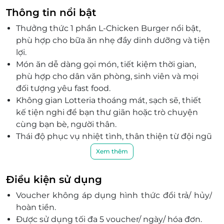
Thông tin nổi bật
TTTM EBEST xã Minh Khai, Quận Từ Liêm, Hà Nội
01 Núi Trúc, P.Kim Mã, Quận Ba Đình, Hà Nội
Thưởng thức 1 phần L-Chicken Burger nổi bật,
298 Cầu Giấy, P. Quan Hoa, Quận Cầu Giấy, Hà Nội
phù hợp cho bữa ăn nhẹ đầy dinh dưỡng và tiện
lợi.
391 Hoàng Quốc Việt, P. Nghĩa Tân, Quận Cầu giấy,
Hà Nội
Món ăn dễ dàng gọi món, tiết kiệm thời gian,
phù hợp cho dân văn phòng, sinh viên và mọi
66 Lò Đúc, P. Phạm Đình Hổ, Quận Hai Bà Trưng, Hà
Nội
đối tượng yêu fast food.
Không gian Lotteria thoáng mát, sạch sẽ, thiết
Tầng 4 , Ô số 430+431, Lotte Mall, Ngõ 683 Lạc Long
Quân, P. Phú Thượng, Quận Tây Hồ, Hà Nội
kế tiện nghi để bạn thư giãn hoặc trò chuyện
cùng bạn bè, người thân.
203 Nguyễn Thị Minh Khai, P. Minh Khai, Quận Hai
Bà Trưng, Hà Nội
Thái độ phục vụ nhiệt tình, thân thiện từ đội ngũ
nhân viên đảm bảo mang lại trải nghiệm hài
Tầng 1 Mễ Trì, P. Mễ Trì, Quận Từ Liêm, Hà Nội
Xem thêm
lòng cho thực khách.
TTTM Savico Nguyễn Văn Linh, Quận Long Biên, Hà
Cơ hội nhận ưu đãi tốt khi đặt 1 L-Chicken
Nội
Điều kiện sử dụng
Burger qua LifeLink, tối ưu chi phí khi ăn uống
138 Lê Thanh Nghị, P. Bách Khoa, Quận Hai Bà
Voucher không áp dụng hình thức đổi trả/ hủy/
ngoài hàng.
Trưng, Hà Nội
hoàn tiền.
Món ăn đóng gói chỉn chu, đảm bảo vệ sinh an
7-9 Đinh Tiên Hoàng, P. Hàng Bạc, Quận Hoàn Kiếm,
Được sử dụng tối đa 5 voucher/ ngày/ hóa đơn.
toàn thực phẩm trong mọi khâu chế biến và
Hà Nội