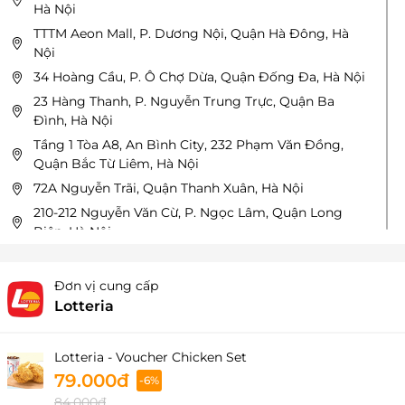
Hà Nội
TTTM Aeon Mall, P. Dương Nội, Quận Hà Đông, Hà
Nội
34 Hoàng Cầu, P. Ô Chợ Dừa, Quận Đống Đa, Hà Nội
23 Hàng Thanh, P. Nguyễn Trung Trực, Quận Ba
Đình, Hà Nội
Tầng 1 Tòa A8, An Bình City, 232 Phạm Văn Đồng,
Quận Bắc Từ Liêm, Hà Nội
72A Nguyễn Trãi, Quận Thanh Xuân, Hà Nội
210-212 Nguyễn Văn Cừ, P. Ngọc Lâm, Quận Long
Biên, Hà Nội
Tòa Horizon city, 87 Lĩnh Nam, P. Mai Động, Quận
Hoàng Mai, Hà Nội
Đơn vị cung cấp
Tầng 2 Big C Thăng Long, 222 Trần Duy Hưng, P.
Lotteria
Trung Hòa, Quận Cầu Giấy, Hà Nội
112 Trần Duy Hưng, P. Trung Hòa, Quận Cầu Giấy, Hà
Lotteria - Voucher Chicken Set
Nội
79.000đ
-6%
Tầng hầm B1 Times City, 458 Minh Khai, P. Vĩnh Tuy,
84.000đ