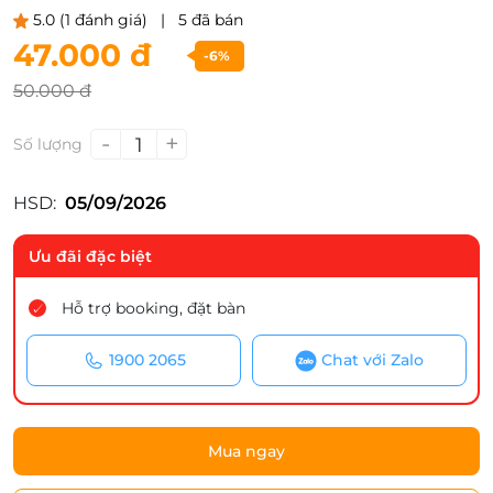
5.0
(1 đánh giá)
|
5 đã bán
47.000 đ
-6%
50.000 đ
-
+
1
Số lượng
HSD:
05/09/2026
Ưu đãi đặc biệt
Hỗ trợ booking, đặt bàn
1900 2065
Chat với Zalo
Mua ngay