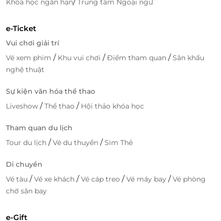
/
Khóa học ngắn hạn
Trung tâm Ngoại ngữ
e-Ticket
Vui chơi giải trí
/
/
/
Vé xem phim
Khu vui chơi
Điểm tham quan
Sân khấu
nghệ thuật
Sự kiện văn hóa thể thao
/
/
Liveshow
Thể thao
Hội thảo khóa học
Truy cập
lifelink.vn
để sở hữu vô vàn deal sức khỏe -
Tham quan du lịch
làm đẹp hấp dẫn bạn nhé!
/
/
Tour du lịch
Vé du thuyền
Sim Thẻ
Di chuyển
LifeLink
/
/
/
/
Vé tàu
Vé xe khách
Vé cáp treo
Vé máy bay
Vé phòng
chờ sân bay
e-Gift