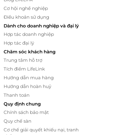
Cơ hội nghề nghiệp
Điều khoản sử dụng
Dành cho doanh nghiệp và đại lý
Hợp tác doanh nghiệp
Hợp tác đại lý
Bên cạnh đó, Mommy Care Spa còn kết hợp xông
Chăm sóc khách hàng
hơi toàn thân, xông hơi vùng kín, gội đầu khô và sử
Trung tâm hỗ trợ
dụng các sản phẩm lành tính để giữ ấm cơ thể cho
Tích điểm LifeLink
mẹ, phục hồi sức khỏe và phương pháp kiêng cữ
hiện đại. Cùng với đó kết hợp massage ấn đẩy sản
Hướng dẫn mua hàng
dịch, giúp các mẹ đào thải độc tố, sản dich, lưu
Hướng dẫn hoàn huỷ
thông khí huyết, co hồi dạ con, định vị cổ tử cung.
Thanh toán
Quy định chung
Chính sách bảo mật
Quy chế sàn
Cơ chế giải quyết khiếu nại, tranh