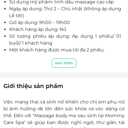
Sử dụng mỹ phẩm: tinh dầu massage cao cấp
Ngày áp dụng: Thứ 2 – Chủ nhật (Không áp dụng
Lễ tết)
Giờ áp dụng: 9h00 – 19h00
Khách hàng áp dụng: Nữ
Số lượng phiếu áp dụng: Áp dụng 1 phiếu/ 01
buổi/ 1 khách hàng
Một khách hàng được mua tối đa 2 phiếu.
Khách hàng liên hệ đặt chỗ trước để được phục
vụ tốt nhất.
Xem thêm
Địa chỉ: Liền kề 24 ngõ 2 Phố Nguyễn Văn
Lộc – Hà Đông – Hà Nội (Phía sau siêu thị
Coop Mart Hà Đông).
Giới thiệu sản phẩm
Điện thoại: 0382 186 382 - 0969 369 933
Phiếu không có giá trị quy đổi thành tiền mặt,
Việc mang thai và sinh nở khiến cho chị em phụ nữ
không trả lại tiền thừa.
bị ảnh hưởng rất lớn đến sức khỏe và vóc dáng cơ
Không áp dụng đồng thời với chương trình
thể. Đến với "Massage body mẹ sau sinh tại Mommy
khuyến mại khác
Care Spa" sẽ giúp bạn được nghỉ ngơi, thư giãn, tái
Giá chưa bao gồm VAT.