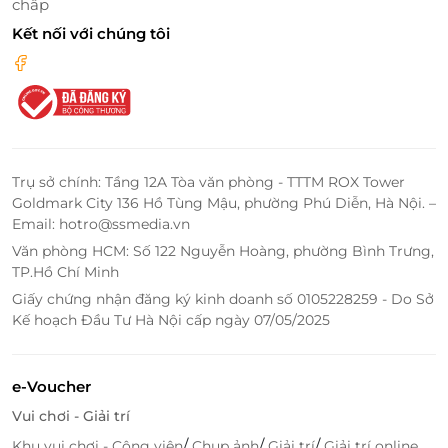
chấp
Kết nối với chúng tôi
Trụ sở chính: Tầng 12A Tòa văn phòng - TTTM ROX Tower
Goldmark City 136 Hồ Tùng Mậu, phường Phú Diễn, Hà Nội. –
Đặc biệt, massage ngực sau sinh giúp thông tắc tia
Email: hotro@ssmedia.vn
sữa, gọi sữa về cho bé yêu và giảm nguy cơ viêm vú.
Văn phòng HCM: Số 122 Nguyễn Hoàng, phường Bình Trưng,
Ngoài những lợi ích tuyệt vời như giúp phụ nữ sau
TP.Hồ Chí Minh
sinh lấy lại vóc dàng, làm mờ vết rạn trên bụng bầu,
Giấy chứng nhận đăng ký kinh doanh số 0105228259 - Do Sở
kích thích tuyến sữa... massage sau sinh tại nhà còn
Kế hoạch Đầu Tư Hà Nội cấp ngày 07/05/2025
giúp giảm stress, trầm cảm sau sinh hiệu quả.
e-Voucher
Vui chơi - Giải trí
/
/
/
Khu vui chơi - Công viên
Chụp ảnh
Giải trí
Giải trí online