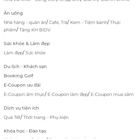
Ăn uống
/
/
/
Nhà hàng - quán ăn
Cafe, Trà
Kem - Tiệm bánh
Thực
/
phẩm
Tặng KH BIDV
Sức khỏe & Làm đẹp
/
Làm đẹp
Sức khỏe
Du lịch - Khách sạn
Booking Golf
Mommy Care Spa với không gian sang trọng cùng
E-Coupon ưu đãi
đội ngũ nhân viên chuyên nghiệp, thân thiện, nhiệt
/
/
E-Coupon ẩm thực
E-Coupon làm đẹp
E-Coupon mua sắm
tình, chu đáo sẽ mang đến những trải nghiệm tuyệt
vời nhất cho mỗi khách hàng!
Dịch vụ tiện ích
/
Quà Tết
Thời trang - Phụ kiện
Khóa học - Đào tạo