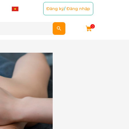
Đăng ký
/
Đăng nhập
0