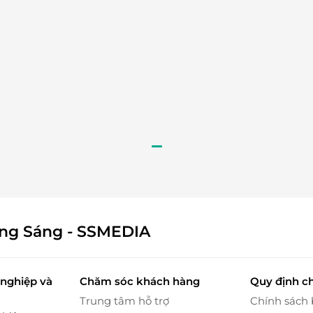
, đội ngũ nhân viên giàu kinh nghiệm sẽ tiến hành
g, cổ vai gáy, vùng đùi, bắp chân, lòng bàn chân,
 tinh dầu thiên nhiên giúp lưu thông khí huyết, đả
hiệu quả.
ông Sáng - SSMEDIA
nghiệp và
Chăm sóc khách hàng
Quy định c
Trung tâm hỗ trợ
Chính sách