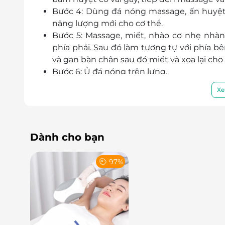
Bước 4: Dùng đá nóng massage, ấn huyệt 
năng lượng mới cho cơ thể.
Bước 5: Massage, miết, nhào cơ nhẹ nhà
phía phải. Sau đó làm tương tự với phía b
và gan bàn chân sau đó miết và xoa lại ch
Bước 6: Ủ đá nóng trên lưng.
Bước 7: Massage vùng đùi và bắp chân (trư
Xe
hợp với đá nóng.
Bước 8: Massage và ấn huyệt bàn chân, l
nóng ấn vào các huyệt lòng bàn chân giu
Bước 9: Massage hai tay, thoa dầu và massa
Dành cho bạn
ngón tay. Bấm các huyệt cơ bản hai cánh ta
tay.
97%
Bước 10: Massage và ấn huyệt đầu, vai, cổ.
Lưu ý: Kết quả đạt được tùy thuộc vào cơ địa t
Tái tạo năng lượng nhanh chóng, hiệu qu