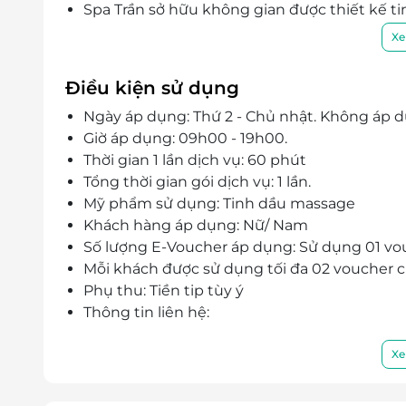
Spa Trần sở hữu không gian được thiết kế ti
chuyên nghiệp, chu đáo, nhiệt tình, Spa Tr
Xe
khách hàng.
Điều kiện sử dụng
Ngày áp dụng: Thứ 2 - Chủ nhật. Không áp dụ
Giờ áp dụng: 09h00 - 19h00.
Thời gian 1 lần dịch vụ: 60 phút
Tổng thời gian gói dịch vụ: 1 lần.
Mỹ phẩm sử dụng: Tinh dầu massage
Khách hàng áp dụng: Nữ/ Nam
Số lượng E-Voucher áp dụng: Sử dụng 01 vouc
Mỗi khách được sử dụng tối đa 02 voucher c
Phụ thu: Tiền tip tùy ý
Thông tin liên hệ:
Cơ sở 1: 20 Giảng Võ - Ba Đình - Hà Nội
Cơ sở 2: 43 Giảng Võ - Ba Đình - Hà Nội
Xe
Điện thoại: 0942 236 862
E-Voucher/E-Coupon không có giá trị quy đổi 