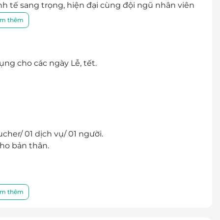
nh tế sang trọng, hiện đại cùng đội ngũ nhân viên
ần hứa hẹn sẽ mang đến sự hài lòng nhất tới mọi
m thêm
ng cho các ngày Lễ, tết.
her/ 01 dịch vụ/ 01 người.
ho bản thân.
m thêm
thành tiền mặt, không trả lại tiền thừa.