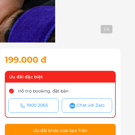
1
/
8
199.000 đ
Ưu đãi đặc biệt
Hỗ trợ booking, đặt bàn
1900 2065
Chat với Zalo
Ưu đãi khác của Spa Trần