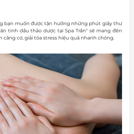
khuyến mại khác.
hóa đơn vui lòng liên hệ NCC.
ẳng bạn muốn được tận hưởng những phút giây thư
ãn tinh dầu thảo dược tại Spa Trần" sẽ mang đến
m căng cơ, giải tỏa stress hiệu quả nhanh chóng.