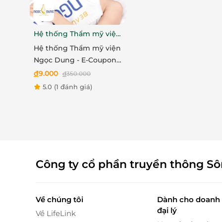
Bước vào quy trình massage body tại Spa Trần
khởi động ấn huyệt lòng bàn chân, massage lưn
hai cánh tay, bàn tay, ngón tay... kết hợp với
Hệ thống Thẩm mỹ viện
thông kinh mạch, đẩy lùi căng thẳng, mệt mỏi 
Ngọc Dung
Hệ thống Thẩm mỹ viện
Ngọc Dung - E-Coupon
ưu đãi trải nghiệm dịch
đ
9.000
đ
350.000
vụ Triệt lông nách hoặc
5.0
(1 đánh giá)
bikini
Công ty cổ phần truyền thông S
Về chúng tôi
Dành cho doanh 
đại lý
Về LifeLink