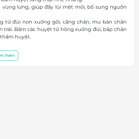
vùng lưng, giúp đẩy lùi mệt mỏi, bổ sung nguồn
ng từ đùi non xuống gối, cẳng chân, mu bàn chân
ên trái. Bấm các huyệt từ hông xuống đùi, bắp chân
o thấm huyệt.
ớc và sau) giúp giảm đau nhức và tiêu mỡ có kết
m thêm
òng bàn chân giúp lưu thông khí huyết. Dùng đá
́p đả thông kinh mạch.
ge, miết, nhào cơ nhẹ nhàng hai cánh tay, bàn tay,
y và hai bàn tay. Sau đó dùng đá nóng massage 2
 Dùng đá nóng massage vùng cổ vai gáy.
ừng người.
ả