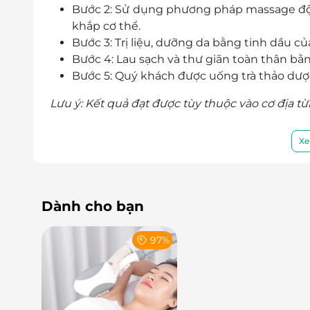
Bước 2: Sử dụng phương pháp massage độ
khắp cơ thể.
Bước 3: Trị liệu, dưỡng da bằng tinh dầu c
Bước 4: Lau sạch và thư giãn toàn thân bằ
Bước 5: Quý khách được uống trà thảo dượ
Lưu ý: Kết quả đạt được tùy thuộc vào cơ địa t
Trị liệu Cổ vai gáy:
Xe
Bước 1: Cho khách thay đồ và cất đồ cho k
Bước 2: Cho khách nằm lên giường đắp chă
Bước 3: Massage vùng cổ vai gáy, phần lưn
Dành cho bạn
thăm khách đau mỏi vùng nào sẽ làm vùng
Bước 4: Khách nằm ngửa massage vai gáy đ
97%
Lưu ý: Kết quả đạt được tùy thuộc vào cơ địa t
Chăm sóc da:
Bước 1: Tẩy trang với dầu tẩy trang dịu nh