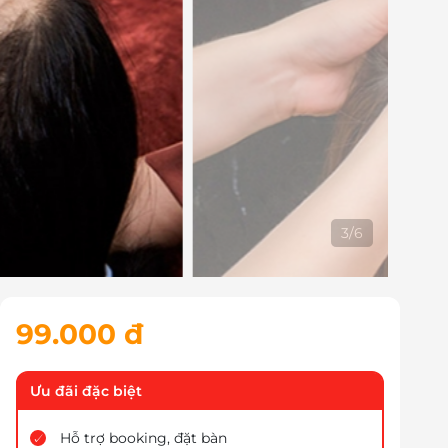
4
/
6
99.000 đ
Ưu đãi đặc biệt
Hỗ trợ booking, đặt bàn