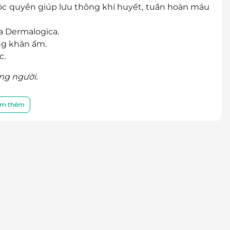
c quyền giúp lưu thông khí huyết, tuần hoàn máu
ủa Dermalogica.
ng khăn ấm.
c.
ừng người.
m thêm
hách.
n và khởi động toàn thân cho khách.
g kết hợp ấn huyệt cả lưng trên và lưng dưới (hỏi
 đó kỹ và cẩn thận hơn)
ằng trước 10 phút và bóp đầu.
ừng người.
ẹ giúp tẩy trang sạch, phục hồi sự tươi mới cho các