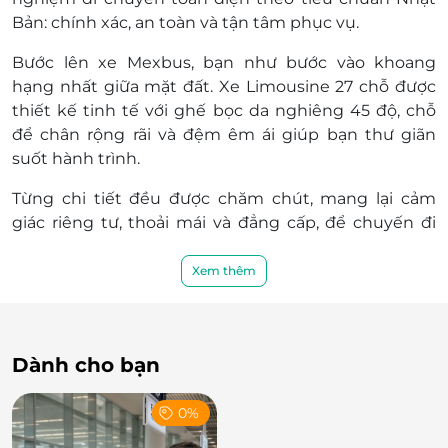
áp dụng theo quy định của Mexbus.
Bản
: chính xác, an toàn và tận tâm phục vụ.
Nếu đổi vé từ 4 vé trở lên, khách hàng phải
thông báo trước giờ khởi hành 24 tiếng
Bước lên xe Mexbus, bạn như bước vào
khoang
Lễ, Tết phí đổi vé 30% giá bán áp dụng theo
hạng nhất giữa mặt đất
. Xe
Limousine 27 chỗ
được
quy định của Mexbus.
thiết kế tinh tế với
ghế bọc da nghiêng 45 độ
,
chỗ
Chính sách hủy vé:
để chân rộng rãi
và
đệm êm ái
giúp bạn thư giãn
Trước giờ khởi hành 24h: Miễn phí.
suốt hành trình.
Từ 24 tiếng – 02 tiếng trước giờ khởi hành:
10% giá bán áp dụng theo quy định của
Từng chi tiết đều được chăm chút, mang lại cảm
Mexbus.
giác
riêng tư, thoải mái và đẳng cấp
, để chuyến đi
Dưới 02 tiếng trước giờ khởi hành: 30% giá
của bạn không chỉ là di chuyển mà là
một trải
bán áp dụng theo quy định của Mexbus.
nghiệm nghỉ dưỡng trọn vẹn
.
Xem thêm
Dịch vụ thêm: Tiễn sân bay ga đi quốc tế, nội địa
phụ thu 50.000 VNĐ/ khách
Khách hàng áp dụng: Từ 12 tuổi trở lên
Dành cho bạn
Ngày áp dụng: Thứ 6 - Chủ nhật
Giờ áp dụng: Theo lịch trình khởi hành của nhà
xe
0%
Số lượng e-Voucher áp dụng: 01 voucher/ 01