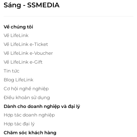
Sáng - SSMEDIA
Về chúng tôi
Về LifeLink
Về LifeLink e-Ticket
Về LifeLink e-Voucher
Về LifeLink e-Gift
Tin tức
Đặc quyền dành riêng cho hành khách
Mexbus
Blog LifeLink
Cơ hội nghề nghiệp
Với Mexbus, khách hàng luôn được chăm sóc tận
tình đến từng chi tiết nhỏ:
Điều khoản sử dụng
Dành cho doanh nghiệp và đại lý
Miễn phí 20kg hành lý
, thoải mái mang theo đồ
Hợp tác doanh nghiệp
đạc cần thiết.
Miễn phí trung chuyển trung tâm Q.1, trục
Hợp tác đại lý
đường Mai Chí Thọ, Trung tâm Phan Thiết (bán
Chăm sóc khách hàng