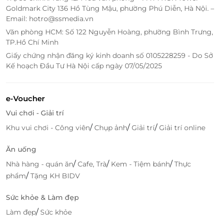
Goldmark City 136 Hồ Tùng Mậu, phường Phú Diễn, Hà Nội. –
Email: hotro@ssmedia.vn
Văn phòng HCM: Số 122 Nguyễn Hoàng, phường Bình Trưng,
TP.Hồ Chí Minh
Giấy chứng nhận đăng ký kinh doanh số 0105228259 - Do Sở
Kế hoạch Đầu Tư Hà Nội cấp ngày 07/05/2025
Đặt dịch vụ Mexbus tiện lợi cùng
e-Voucher
LifeLink
Vui chơi - Giải trí
Đặt nhanh – Giữ chỗ 100% – Giá ổn định quanh
/
/
/
Khu vui chơi - Công viên
Chụp ảnh
Giải trí
Giải trí online
năm
Chỉ vài bước tại
LifeLink.vn
, bạn có thể sở hữu
Ăn uống
voucher giảm giá
Mexbus áp dụng từ thứ 6 đến chủ
/
/
/
Nhà hàng - quán ăn
Cafe, Trà
Kem - Tiệm bánh
Thực
nhật.
/
phẩm
Tặng KH BIDV
LifeLink cam kết giữ đúng giá niêm yết,
không tăng
Sức khỏe & Làm đẹp
giá dịp Lễ Tết
, giúp khách hàng chủ động kế hoạch
/
Làm đẹp
Sức khỏe
du lịch, tiết kiệm chi phí và an tâm khi đặt vé.