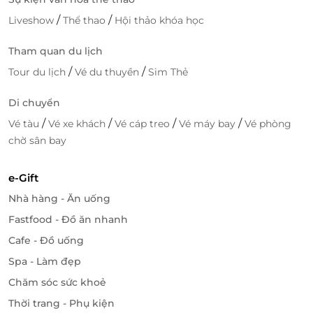
năm:
tiện lợi – tiết kiệm – an tâm tuyệt đối.
/
/
Liveshow
Thể thao
Hội thảo khóa học
Tham quan du lịch
LifeLink
/
/
Tour du lịch
Vé du thuyền
Sim Thẻ
Di chuyển
/
/
/
/
Vé tàu
Vé xe khách
Vé cáp treo
Vé máy bay
Vé phòng
chờ sân bay
e-Gift
Nhà hàng - Ăn uống
Fastfood - Đồ ăn nhanh
Cafe - Đồ uống
Spa - Làm đẹp
Chăm sóc sức khoẻ
Thời trang - Phụ kiện