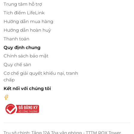
kính 3km tính tù Coopmart Phan Thiết), trục
Trung tâm hỗ trợ
đường Nguyễn Đình Chiểu, Huỳnh Thúc Kháng
Tích điểm LifeLink
và khu vực Làng chà Mũi Né, gành đá (liên hệ
Hướng dẫn mua hàng
phòng vé trước giờ khởi hành lên xe để xác nhận
điểm đón trả trung chuyển).
Hướng dẫn hoàn huỷ
Giữ chỗ 100%: Mọi hành khách đặt vé sẽ được
Thanh toán
giữ chỗ 100% (tuỳ theo tình trạng vé – Liên hệ
Quy định chung
CSKH trước để xác nhận thời gian khởi hành và
Chính sách bảo mật
vị trí ghế). Vui lòng đặt vé ít nhất 02 (hai) ngày
Quy chế sàn
trước ngày khởi hành.
Dịch vụ đón tận sân bay – tiện lợi, không cần di
Cơ chế giải quyết khiếu nại, tranh
chuyển thêm.
chấp
Kết nối với chúng tôi
Đặc biệt, Mexbus còn hoàn tiền 100% nếu không
cung cấp đúng dịch vụ.
Trụ sở chính: Tầng 12A Tòa văn phòng - TTTM ROX Tower