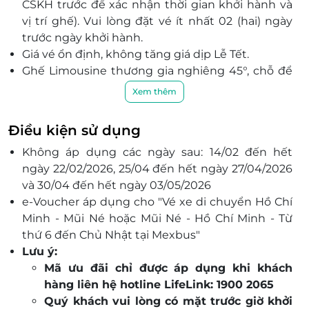
CSKH trước để xác nhận thời gian khởi hành và
vị trí ghế). Vui lòng đặt vé ít nhất 02 (hai) ngày
trước ngày khởi hành.
Giá vé ổn định, không tăng giá dịp Lễ Tết.
Ghế Limousine thương gia nghiêng 45°, chỗ để
chân rộng, thoải mái.
Xem thêm
Giải trí đỉnh cao: Wi-Fi miễn phí, âm nhạc, phim
ảnh, tai nghe cách âm cao cấp.
Điều kiện sử dụng
Trải nghiệm chuẩn Nhật Bản – liên doanh Việt –
Không áp dụng các ngày sau: 14/02 đến hết
Nhật Saigon.PT.
ngày 22/02/2026, 25/04 đến hết ngày 27/04/2026
Miễn phí trung chuyển trung tâm Q.1, trục
và 30/04 đến hết ngày 03/05/2026
đường Mai Chí Thọ, Trung tâm Phan Thiết (bán
e-Voucher áp dụng cho "Vé xe di chuyển Hồ Chí
kính 3km tính tù Coopmart Phan Thiết), trục
Minh - Mũi Né hoặc Mũi Né - Hồ Chí Minh - Từ
đường Nguyễn Đình Chiểu, Huỳnh Thúc Kháng
thứ 6 đến Chủ Nhật tại Mexbus"
và khu vực Làng chà Mũi Né, gành đá (liên hệ
Lưu ý:
phòng vé trước giờ khởi hành lên xe để xác nhận
Mã ưu đãi chỉ được áp dụng khi khách
điểm đón trả trung chuyển).
hàng liên hệ hotline LifeLink: 1900 2065
Quý khách vui lòng có mặt trước giờ khởi