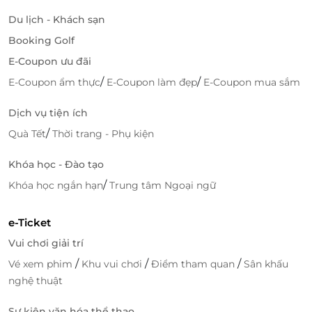
Du lịch - Khách sạn
Đặt dịch vụ tiện lợi – Trải nghiệm thông minh,
đồng bộ
Booking Golf
LifeLink –
nền tảng đặt dịch vụ thông minh
– giúp
E-Coupon ưu đãi
bạn tìm kiếm, thanh toán và sử dụng vé hoàn toàn
/
/
E-Coupon ẩm thực
E-Coupon làm đẹp
E-Coupon mua sắm
online.
Dịch vụ tiện ích
Mỗi giao dịch đều xác thực bằng mã điện tử (QR
/
Quà Tết
Thời trang - Phụ kiện
Code), bảo đảm minh bạch, nhanh chóng và an toàn
tuyệt đối.
Khóa học - Đào tạo
Ưu đãi đặc biệt dịp Lễ Tết cuối năm
/
Khóa học ngắn hạn
Trung tâm Ngoại ngữ
Đặc biệt, LifeLink gửi tặng
ưu đãi Mexbus đặc biệt
e-Ticket
cho mùa du lịch Lễ Tết
, giúp bạn tận hưởng những
chuyến đi trọn vẹn – về quê, nghỉ dưỡng hay khám
Vui chơi giải trí
phá Mũi Né.
/
/
/
Vé xem phim
Khu vui chơi
Điểm tham quan
Sân khấu
nghệ thuật
Hãy để
LifeLink
– nền tảng đặt dịch vụ thông minh
đồng hành cùng bạn trong mỗi hành trình cuối
Sự kiện văn hóa thể thao