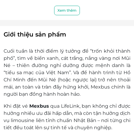
hành 30 phút, nếu quý khách đến trễ nhà
xe sẽ không chờ
Xem thêm
Quý khách hàng tham khảo lịch trình di chuyển:
Tại đây
Lịch trình khởi hành từ Hồ Chí Minh chọn 1 trong
Giới thiệu sản phẩm
03 chuyến sau:
Đi từ Bến Xe Miền Đông Mới
Cuối tuần là thời điểm lý tưởng để “trốn khỏi thành
Chọn 1 trong 3 khung giờ: 07h00, 09h00
phố”, tìm về biển xanh, cát trắng, nắng vàng nơi Mũi
và 13h30
Né – thiên đường nghỉ dưỡng được mệnh danh là
Đi từ 121 Cô Giang, Quận 1, HCM
“tiểu sa mạc của Việt Nam”. Và để hành trình từ Hồ
Chọn 1 trong 3 khung giờ: 06h30, 08h30
Chí Minh đến Mũi Né (hoặc ngược lại) trở nên thoải
và 13h00
mái, an toàn và tràn đầy hứng khởi, Mexbus chính là
Đi tại HUB Phú Hữu – 579 Võ Chí Công, P.
người bạn đồng hành hoàn hảo.
Phú Hữu, Quận 9, HCM
Chọn 1 trong 3 khung giờ: 07h20, 09h20
Khi đặt vé
Mexbus
qua LifeLink, bạn không chỉ được
và 13h50
hưởng nhiều ưu đãi hấp dẫn, mà còn tận hưởng dịch
Lịch trình khởi hành từ Mũi Né chọn 1 trong 02
vụ limousine liên tỉnh chuẩn Nhật Bản – nơi từng chi
chuyến sau:
tiết đều toát lên sự tinh tế và chuyên nghiệp.
Đi từ Bến xe Mũi Né