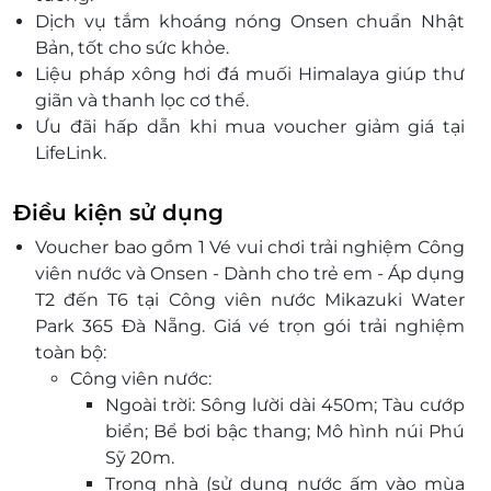
Dịch vụ tắm khoáng nóng Onsen chuẩn Nhật
Bản, tốt cho sức khỏe.
Liệu pháp xông hơi đá muối Himalaya giúp thư
giãn và thanh lọc cơ thể.
Ưu đãi hấp dẫn khi mua voucher giảm giá tại
LifeLink.
Đặt mua dễ dàng và nhanh chóng trên nền tảng
trực tuyến uy tín.
Điều kiện sử dụng
Trải nghiệm độc đáo kết hợp giữa vui chơi và thư
Voucher bao gồm 1 Vé vui chơi trải nghiệm Công
giãn theo phong cách Nhật Bản.
viên nước và Onsen - Dành cho trẻ em - Áp dụng
T2 đến T6 tại Công viên nước Mikazuki Water
Park 365 Đà Nẵng. Giá vé trọn gói trải nghiệm
toàn bộ:
Công viên nước:
Ngoài trời: Sông lười dài 450m; Tàu cướp
biển; Bể bơi bậc thang; Mô hình núi Phú
Sỹ 20m.
Trong nhà (sử dụng nước ấm vào mùa