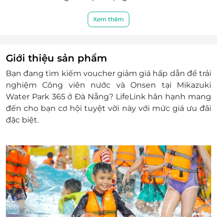
đông): Sông lười dài 180m; Bể tạo sóng;
Bể bơi trẻ em; Đường trượt Rồng cao
Xem thêm
15m và dài 140m; Đường trượt siêu tốc.
Onsen:
Ngoài trời: Khu tắm onsen công cộng;
Giới thiệu sản phẩm
Phòng xông đá muối Himalaya; Phòng
Bạn đang tìm kiếm
voucher giảm giá
hấp dẫn để trải
xông hơi khô; Bể tắm lạnh
nghiệm Công viên nước và Onsen tại Mikazuki
Trong nhà riêng nam và riêng nữ: Bể
Water Park 365 ở Đà Nẵng? LifeLink hân hạnh mang
tắm Onsen nam và nữ riêng biệt; Bể tắm
đến cho bạn cơ hội tuyệt vời này với mức giá ưu đãi
lạnh; Phòng xông hơi tinh dầu; Khu vực
đặc biệt.
tắm tráng và trang điểm
Ninja Kids Parrk: Khu vui chơi cho trẻ em
Khách hàng áp dụng: Trẻ em cao từ 1m đến dưới
1m4
Ngày áp dụng: Thứ 2 - Thứ 6
Giờ áp dụng: 09:00 - 19:00
Số lượng E-Voucher áp dụng: 01 voucher/ 01 vé/
01 khách hàng.