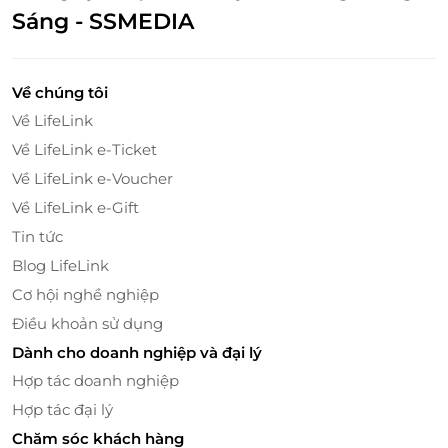
Sáng - SSMEDIA
Về chúng tôi
Về LifeLink
Về LifeLink e-Ticket
Về LifeLink e-Voucher
Đừng bỏ lỡ cơ hội trải nghiệm Công viên nước và
Về LifeLink e-Gift
Onsen tại Mikazuki Water Park 365 với mức giá ưu
Tin tức
đãi từ LifeLink. Truy cập
LifeLink.vn
ngay hôm nay để
Blog LifeLink
đặt mua voucher giảm giá và chuẩn bị cho chuyến
Cơ hội nghề nghiệp
đi thú vị cùng gia đình và bạn bè!
Điều khoản sử dụng
Dành cho doanh nghiệp và đại lý
Hợp tác doanh nghiệp
LifeLink
Hợp tác đại lý
Chăm sóc khách hàng