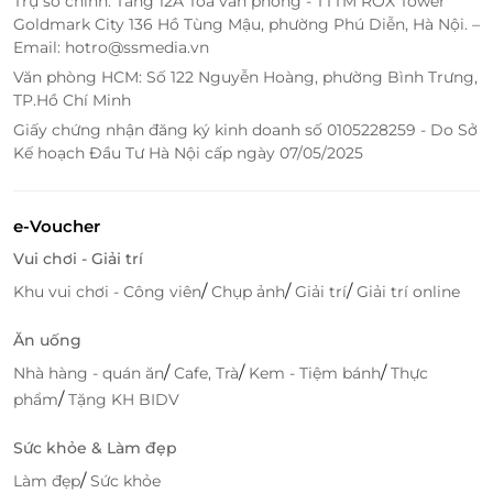
Trụ sở chính: Tầng 12A Tòa văn phòng - TTTM ROX Tower
Goldmark City 136 Hồ Tùng Mậu, phường Phú Diễn, Hà Nội. –
Email: hotro@ssmedia.vn
Văn phòng HCM: Số 122 Nguyễn Hoàng, phường Bình Trưng,
TP.Hồ Chí Minh
Giấy chứng nhận đăng ký kinh doanh số 0105228259 - Do Sở
Kế hoạch Đầu Tư Hà Nội cấp ngày 07/05/2025
e-Voucher
Vui chơi - Giải trí
/
/
/
Khu vui chơi - Công viên
Chụp ảnh
Giải trí
Giải trí online
Ăn uống
/
/
/
Nhà hàng - quán ăn
Cafe, Trà
Kem - Tiệm bánh
Thực
/
phẩm
Tặng KH BIDV
Sức khỏe & Làm đẹp
/
Làm đẹp
Sức khỏe