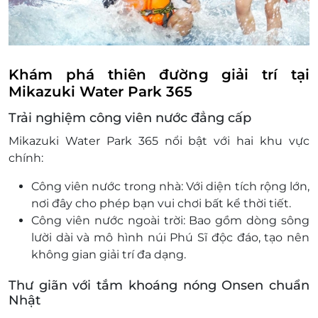
Thông tin liên hệ đặt dịch vụ:
Khách hàng liên hệ đăng ký dịch vụ trước
khi đến để được phục vụ tốt nhất.
Để đảm bảo khả năng cung ứng dịch vụ,
quý khách hàng vui lòng thông báo trước
Khám phá thiên đường giải trí tại
với LifeLink về thời gian sử dung dịch vụ,
Mikazuki Water Park 365
thông tin về các khoản phụ thu (nếu có)
Trải nghiệm công viên nước đẳng cấp
trước khi thanh toán, mọi trường hợp khiếu
nại sau khi thanh toán nhưng chưa liên hệ
Mikazuki Water Park 365 nổi bật với hai khu vực
với LifeLink, chúng tôi hoàn toàn không chịu
chính:
trách nhiệm.
Công viên nước trong nhà: Với diện tích rộng lớn,
Hướng dẫn sử dụng Voucher: Khách hàng
nơi đây cho phép bạn vui chơi bất kể thời tiết.
liên hệ đăng ký dịch vụ trước 02 ngày
Công viên nước ngoài trời: Bao gồm dòng sông
(không tính thứ 7 và Chủ nhật) khi đến để
lười dài và mô hình núi Phú Sĩ độc đáo, tạo nên
được sử dụng voucher. LifeLink và quầy soát
không gian giải trí đa dạng.
vé có thể không hỗ trợ được nếu khách
chưa đặt trước
Thư giãn với tắm khoáng nóng Onsen chuẩn
Điện thoại liên hệ: 1900 2065 - 0934 61 016 -
Nhật
0702 804 262