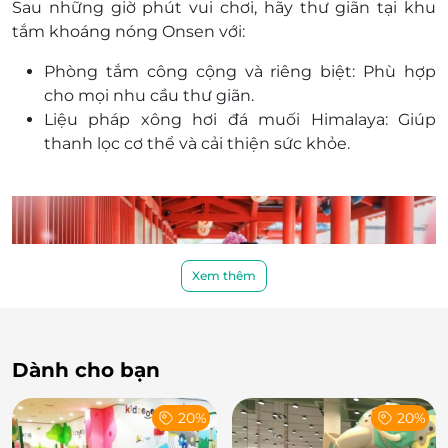
Sau những giờ phút vui chơi, hãy thư giãn tại khu
Một khách hàng được mua nhiều E-Voucher/E-
tắm khoáng nóng Onsen với:
Coupon
E-Voucher/E-Coupon không có giá trị quy đổi
Phòng tắm công cộng và riêng biệt: Phù hợp
thành tiền mặt, không trả lại tiền thừa.
cho mọi nhu cầu thư giãn.
Không áp dụng đồng thời với chương trình
Liệu pháp xông hơi đá muối Himalaya: Giúp
khuyến mại khác
thanh lọc cơ thể và cải thiện sức khỏe.
Voucher không áp dụng hoàn, hủy
Xem thêm
Dành cho bạn
20%
20%