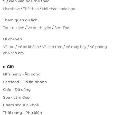
Sự kiện văn hóa thể thao
/
/
Liveshow
Thể thao
Hội thảo khóa học
Tham quan du lịch
/
/
Tour du lịch
Vé du thuyền
Sim Thẻ
Di chuyển
/
/
/
/
Vé tàu
Vé xe khách
Vé cáp treo
Vé máy bay
Vé phòng
chờ sân bay
e-Gift
Nhà hàng - Ăn uống
Fastfood - Đồ ăn nhanh
Cafe - Đồ uống
Spa - Làm đẹp
Chăm sóc sức khoẻ
Thời trang - Phụ kiện