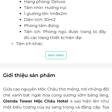
Hạng phòng: Deluxe
LifeLink.vn.
Tầm nhìn: Hướng núi
1 giường lớn: 1m8x2m
Diện tích: 30m2
Phòng tắm đứng
Tiện ích: Phòng ngủ được trang bị đầy
đủ các trang thiết bị hiện đại
Tiện ích khác:
Đồ uống chào mừng lúc nhận phòng
Bao gồm bữa sáng
Xem thêm
Miễn phí 2 chai nước suối, trà/ cà phê gói
hòa tan trong phòng
Các tiện ích tại khách sạn
Giới thiệu sản phẩm
Phụ thu:
Lễ, Tết:
Giữa cao nguyên Mộc Châu thơ mộng, nơi những đồi
Các ngày lễ tết có phụ thu liên hệ để
chè xanh bát ngát hòa cùng sương sớm bảng lảng,
nhận giá ưu đãi nhất
Glenda Tower Mộc Châu Hotel
4 sao
hiện lên như
Giá áp dụng mùa thấp điểm tháng 4 -
một biểu tượng của sự sang trọng và đẳng cấp. Tọa
tháng 9