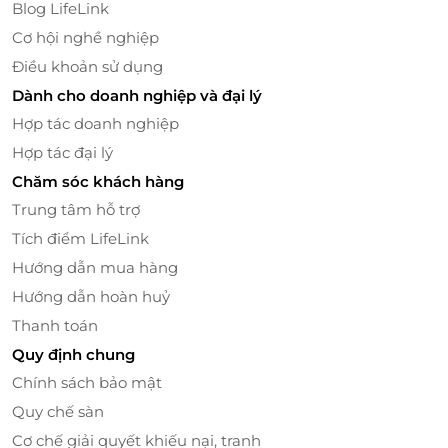
Blog LifeLink
Cơ hội nghề nghiệp
Điều khoản sử dụng
Dành cho doanh nghiệp và đại lý
Hợp tác doanh nghiệp
Phòng tắm đứng hiện đại, tiện nghi cùng hệ thống
vòi sen cao cấp giúp du khách thư giãn tuyệt đối,
Hợp tác đại lý
xua tan mọi mệt mỏi. Tất cả được chăm chút tỉ mỉ để
Chăm sóc khách hàng
mang đến trải nghiệm nghỉ dưỡng trọn vẹn và đẳng
Trung tâm hỗ trợ
cấp nhất.
Tích điểm LifeLink
Hướng dẫn mua hàng
Hướng dẫn hoàn huỷ
Thanh toán
Quy định chung
Chính sách bảo mật
Quy chế sàn
Cơ chế giải quyết khiếu nại, tranh