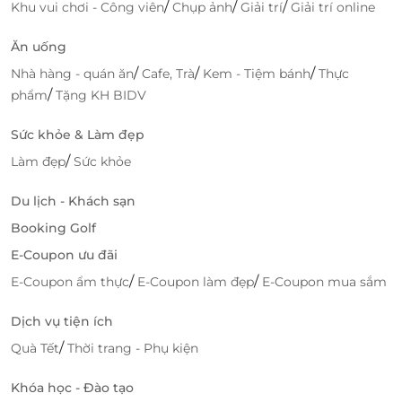
hồn giữa không gian mây trời bảng lảng của cao
/
/
/
Khu vui chơi - Công viên
Chụp ảnh
Giải trí
Giải trí online
nguyên.
Ăn uống
Mọi chi tiết – từ phong cách phục vụ chuyên nghiệp
/
/
/
Nhà hàng - quán ăn
Cafe, Trà
Kem - Tiệm bánh
Thực
đến không gian ấm cúng – đều được quản lý bởi
/
phẩm
Tặng KH BIDV
Viet Orient Hospitality
, bảo chứng cho chất lượng
dịch vụ đạt chuẩn quốc tế.
Sức khỏe & Làm đẹp
/
Làm đẹp
Sức khỏe
Du lịch - Khách sạn
Booking Golf
E-Coupon ưu đãi
/
/
E-Coupon ẩm thực
E-Coupon làm đẹp
E-Coupon mua sắm
Dịch vụ tiện ích
/
Quà Tết
Thời trang - Phụ kiện
Khóa học - Đào tạo