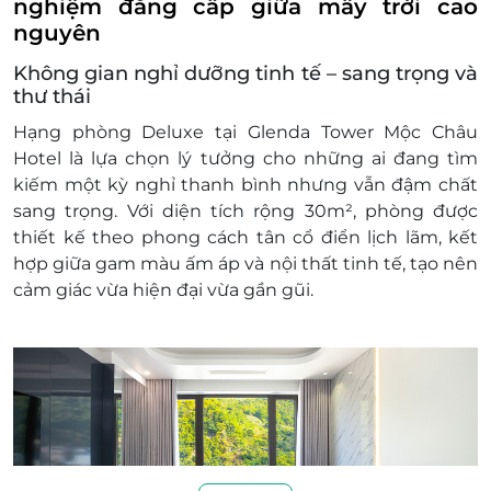
nghiệm đẳng cấp giữa mây trời cao
Check in sớm - Check out muộn: tùy thuộc
nguyên
vào tình trạng phòng và có thể sẽ phụ thu
Không gian nghỉ dưỡng tinh tế – sang trọng và
theo quy định của khách sạn
thư thái
Điều kiện đặt phòng:
Hotline đặt phòng & tư vấn (9h00-20h00):
Hạng
phòng Deluxe
tại Glenda Tower Mộc Châu
1900 2065
Hotel là lựa chọn lý tưởng cho những ai đang tìm
Văn phòng HCM: 028.6680 8757
kiếm một kỳ nghỉ thanh bình nhưng vẫn đậm chất
Liên hệ check tình trạng phòng trống trước
sang trọng. Với
diện tích rộng 30m²
, phòng được
khi mua voucher
thiết kế theo phong cách
tân cổ điển lịch lãm
, kết
Điều kiện khác:
hợp giữa gam màu ấm áp và nội thất tinh tế, tạo nên
Áp dụng 01 e-Voucher/e-Coupon cho 02
cảm giác vừa hiện đại vừa gần gũi.
khách
Một khách hàng được mua nhiều e-
Voucher/e-Coupon
e-Voucher/e-Coupon không có giá trị quy đổi
thành tiền mặt, không trả lại tiền thừa.
Không áp dụng đồng thời với chương trình
khuyến mại khác.