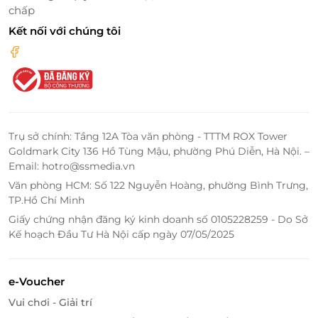
chấp
Kết nối với chúng tôi
Tiện ích ấn tượng – Đỉnh cao của nghỉ dưỡng 4
sao
Là
khách sạn 4 sao đầu tiên và cao nhất tại thị trấn
Mộc Châu
, Glenda Tower không chỉ gây ấn tượng bởi
thiết kế mà còn bởi hệ thống tiện ích vượt trội.
Trụ sở chính: Tầng 12A Tòa văn phòng - TTTM ROX Tower
Goldmark City 136 Hồ Tùng Mậu, phường Phú Diễn, Hà Nội. –
Bể bơi nước mặn bốn mùa đầu tiên và duy
Email: hotro@ssmedia.vn
nhất tại Mộc Châu
– nơi bạn có thể đắm mình
Văn phòng HCM: Số 122 Nguyễn Hoàng, phường Bình Trưng,
trong làn nước ấm áp, ngắm nhìn khung cảnh
TP.Hồ Chí Minh
núi rừng hùng vĩ qua những ô cửa kính trong
Giấy chứng nhận đăng ký kinh doanh số 0105228259 - Do Sở
suốt.
Kế hoạch Đầu Tư Hà Nội cấp ngày 07/05/2025
Nhà hàng Lá Chàm
mang đến hành trình ẩm
thực tinh tế, kết hợp hài hòa giữa
hương vị đặc
sản Tây Bắc
và phong cách ẩm thực hiện đại.
e-Voucher
Lobby Bar và Pha Luông Sky Bar
là điểm dừng
Vui chơi - Giải trí
hoàn hảo để nhâm nhi ly cocktail mát lạnh, thả