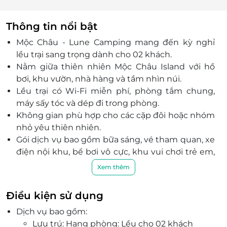
Thông tin nổi bật
Mộc Châu - Lune Camping mang đến kỳ nghỉ
lều trại sang trọng dành cho 02 khách.
Nằm giữa thiên nhiên Mộc Châu Island với hồ
bơi, khu vườn, nhà hàng và tầm nhìn núi.
Lều trại có Wi-Fi miễn phí, phòng tắm chung,
máy sấy tóc và dép đi trong phòng.
Không gian phù hợp cho các cặp đôi hoặc nhóm
nhỏ yêu thiên nhiên.
Gói dịch vụ bao gồm bữa sáng, vé tham quan, xe
điện nội khu, bể bơi vô cực, khu vui chơi trẻ em,
bãi đỗ xe miễn phí và dịch vụ y tế.
Xem thêm
Mộc Châu Island mang triết lý hòa hợp giữa con
người và thiên nhiên - quá khứ và đổi mới.
Điều kiện sử dụng
LifeLink cung cấp voucher ưu đãi giúp kỳ nghỉ
Dịch vụ bao gồm:
02 khách tại Lune Camping trở nên tiết kiệm và
Lưu trú: Hạng phòng: Lều cho 02 khách
trọn vẹn.