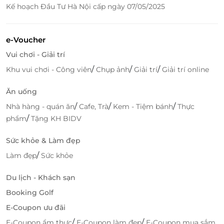
Kế hoạch Đầu Tư Hà Nội cấp ngày 07/05/2025
LifeLink - Đặt voucher ưu đãi để kỳ nghỉ
e-Voucher
của bạn trọn vẹn hơn
Vui chơi - Giải trí
Thuận tiện và tiết kiệm
/
/
/
Khu vui chơi - Công viên
Chụp ảnh
Giải trí
Giải trí online
Khi mua voucher ưu đãi qua LifeLink, khách hàng
Ăn uống
được hưởng trọn gói dịch vụ giống hạng tiêu chuẩn
Chỉ cần một voucher ưu đãi, bạn đã có thể tận
/
/
/
Nhà hàng - quán ăn
Cafe, Trà
Kem - Tiệm bánh
Thực
hưởng một kỳ nghỉ đủ đầy, không lo phát sinh chi
/
phẩm
Tặng KH BIDV
phí bất ngờ.
Sức khỏe & Làm đẹp
Kết hợp trải nghiệm - văn hóa - thiên nhiên
/
Làm đẹp
Sức khỏe
trong một hành trình
LifeLink không chỉ cung cấp voucher ưu đãi, mà còn
Du lịch - Khách sạn
hỗ trợ du khách tận dụng tối đa trải nghiệm tại Mộc
Booking Golf
Châu Island:
E-Coupon ưu đãi
Nghỉ dưỡng giữa thiên nhiên xanh mát
/
/
E-Coupon ẩm thực
E-Coupon làm đẹp
E-Coupon mua sắm