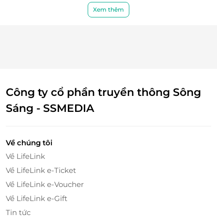
Xem thêm
Công ty cổ phần truyền thông Sông
Sáng - SSMEDIA
Về chúng tôi
Về LifeLink
Về LifeLink e-Ticket
Về LifeLink e-Voucher
Lều trại tiện nghi - Hồ bơi, khu vườn, nhà hàng
Về LifeLink e-Gift
và tầm nhìn ra núi
Tin tức