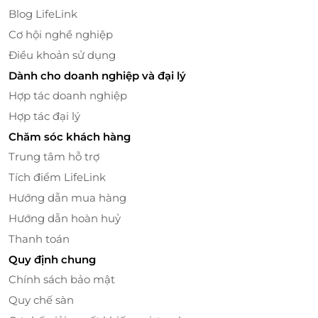
Mộc Châu Island - Lune Camping mang đến trải
Blog LifeLink
nghiệm lưu trú lều trại nhưng vô cùng tiện nghi và
Cơ hội nghề nghiệp
hiện đại:
Điều khoản sử dụng
Hồ bơi xanh mát
Dành cho doanh nghiệp và đại lý
Khu vườn rộng mở
Hợp tác doanh nghiệp
Nhà hàng trong khuôn viên
Tầm nhìn ra núi tuyệt đẹp
Hợp tác đại lý
Chăm sóc khách hàng
Mỗi căn lều đều có:
Trung tâm hỗ trợ
Wi-Fi miễn phí
Tích điểm LifeLink
Phòng tắm chung với vòi xịt/chậu rửa vệ sinh
Hướng dẫn mua hàng
Máy sấy tóc
Hướng dẫn hoàn huỷ
Dép đi trong phòng đảm bảo sự thoải mái cho
Thanh toán
cả những du khách khó tính.
Quy định chung
Khu lều còn có sân chơi trẻ em, phù hợp với các cặp
Chính sách bảo mật
đôi đi cùng con nhỏ hoặc những kỳ nghỉ gia đình
Quy chế sàn
nhỏ 02-03 thành viên.