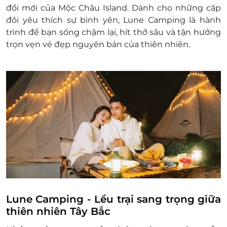
theo quy định của khách sạn.
đổi mới của Mộc Châu Island. Dành cho những cặp
Điều kiện đặt đặt phòng:
đôi yêu thích sự bình yên, Lune Camping là hành
Hotline đặt phòng & tư vấn (9h00-20h00):
trình để bạn sống chậm lại, hít thở sâu và tận hưởng
1900 2065
trọn vẹn vẻ đẹp nguyên bản của thiên nhiên.
Văn phòng Hồ Chí Minh: 028.6680 8757
Liên hệ check tình trạng phòng trống trước
khi mua voucher
Điều kiện khác:
Áp dụng 01 E-Voucher/E-Coupon cho 02
khách
Một khách hàng được mua nhiều E-
Voucher/E-Coupon
E-Voucher/E-Coupon không có giá trị quy
đổi thành tiền mặt, không trả lại tiền thừa.
Không áp dụng đồng thời với chương trình
khuyến mại khác
Lune Camping - Lều trại sang trọng giữa
thiên nhiên Tây Bắc