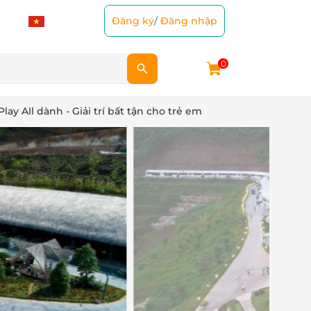
Đăng ký
/
Đăng nhập
0
ay All dành - Giải trí bất tận cho trẻ em