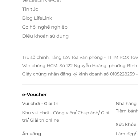
Về LifeLink e-Gift
Tin tức
Blog LifeLink
Cơ hội nghề nghiệp
Điều khoản sử dụng
Trụ sở chính: Tầng 12A Tòa văn phòng - TTTM ROX To
Combo Play All - Hành trình vui chơi bất 
Văn phòng HCM: Số 122 Nguyễn Hoàng, phường Bình 
Giấy chứng nhận đăng ký kinh doanh số 0105228259 -
Combo Vui chơi Play All dành cho trẻ em hội tụ 
Water Gun - Thuỷ chiến ngập tràn niềm vui
e-Voucher
Zipline - Cảm giác “bay” giữa những miền 
Airslide - Sắc màu cầu vồng không thể bỏ l
Vui chơi - Giải trí
Nhà hàng 
F1 Kart Club - Thử thách tốc độ lần đầu tiên
Tiệm bán
/
/
Khu vui chơi - Công viên
Chụp ảnh
Giải
Playtopia - Không gian thoả mãn đam mê 
/
trí
Giải trí online
Bản làng Thái - Trải nghiệm văn hoá truyề
Sức khỏe
/
Ăn uống
Làm đẹp
Những hoạt động này giúp trẻ vận động, vui 