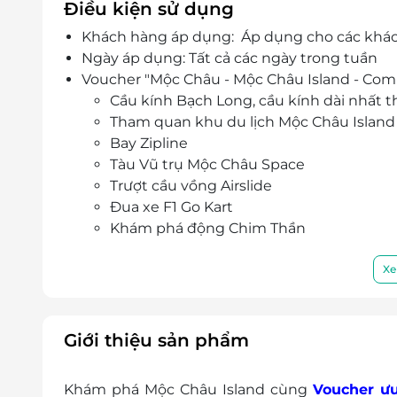
Điều kiện sử dụng
Khách hàng áp dụng: Áp dụng cho các khá
Ngày áp dụng: Tất cả các ngày trong tuần
Voucher "Mộc Châu - Mộc Châu Island - Comb
Cầu kính Bạch Long, cầu kính dài nhất th
Tham quan khu du lịch Mộc Châu Island
Bay Zipline
Tàu Vũ trụ Mộc Châu Space
Trượt cầu vồng Airslide
Đua xe F1 Go Kart
Khám phá động Chim Thần
Suất ẩm thực: 1 Gà rán/xúc xích (ngẫu 
áp dụng cho ngày Lễ)
Xe
Tham quan chợ dân tộc
Tham quan vườn thú
Hồ cá Koi
Giới thiệu sản phẩm
Khu vui chơi ngoài trời
Rừng sen đá
Khám phá Mộc Châu Island cùng
Voucher ưu