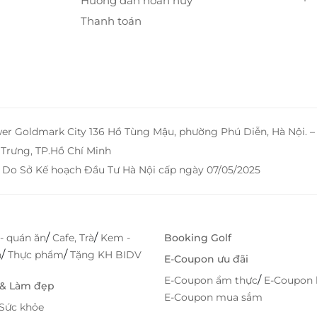
Hướng dẫn hoàn huỷ
Thanh toán
wer Goldmark City 136 Hồ Tùng Mậu, phường Phú Diễn, Hà Nội. 
tận cho bé
Trưng, TP.Hồ Chí Minh
 Do Sở Kế hoạch Đầu Tư Hà Nội cấp ngày 07/05/2025
các trải nghiệm nổi bật:
.
xanh thiên nhiên.
ỡ.
/
/
- quán ăn
Cafe, Trà
Kem -
Booking Golf
 có tại Tây Bắc.
/
/
h
Thực phẩm
Tặng KH BIDV
E-Coupon ưu đãi
cho bé.
/
E-Coupon ẩm thực
E-Coupon 
n thống đầy cuốn hút.
 & Làm đẹp
E-Coupon mua sắm
Sức khỏe
chơi và khám phá theo cách tự nhiên và hứng khởi