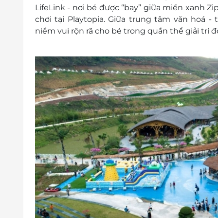
Hồ câu cá
LifeLink - nơi bé được “bay” giữa miền xanh Zip
Tham quan các vườn hoa
chơi tại Playtopia. Giữa trung tâm văn hoá 
Xe điện nội khu miễn phí
niềm vui rộn rã cho bé trong quần thể giải trí đ
Phụ thu:
Phụ thu thứ 6, thứ 7, chủ nhật, lễ tết: K
Lưu ý:
Mỗi dịch vụ, trò chơi sử dụng 01 lượt;
1 gà rán/xúc xích (ngẫu nhiên) + 1 nước
Set món ăn tặng kèm của Combo không
Combo không có giá trị quy đổi thành
dịch vụ có trong Combo
Combo đã mua không hoàn trả, và không 
Combo nếu đánh rơi, thất lạc trong quá 
Số lượng E-Voucher áp dụng 01 voucher/ 01
Thông tin liên hệ đặt dịch vụ: 19002065
Điều kiện khác:
Một khách hàng được mua nhiều E-Vou
E-Voucher/E-Coupon không có giá trị quy 
Không áp dụng đồng thời với chương tr