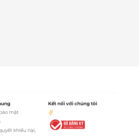
hung
Kết nối với chúng tôi
 bảo mật
n
quyết khiếu nại,