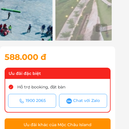
3
/
7
588.000 đ
Ưu đãi đặc biệt
Hỗ trợ booking, đặt bàn
1900 2065
Chat với Zalo
Ưu đãi khác của Mộc Châu Island