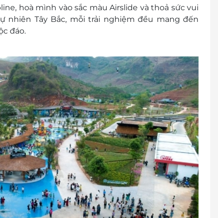
line, hoà mình vào sắc màu Airslide và thoả sức vui
- tự nhiên Tây Bắc, mỗi trải nghiệm đều mang đến
ộc đáo.
hông
 ngọt theo Combo quy định
 áp dụng cho ngày Lễ
 tiền mặt hoặc khấu trừ khi không sử dụng các
được cấp lại thẻ (vé)
trình sử dụng dịch vụ
 khách
cher/E-Coupon
đổi thành tiền mặt, không trả lại tiền thừa.
ình khuyến mại khác