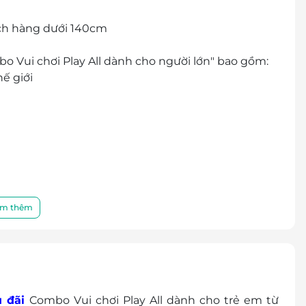
ch hàng dưới 140cm
o Vui chơi Play All dành cho người lớn" bao gồm:
ế giới
nhiên) + 1 nước ngọt theo Combo quy định (không
m thêm
 đãi
Combo Vui chơi Play All dành cho trẻ em từ