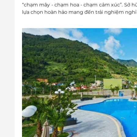
250.000VNĐ/người/đêm (bao gồm ăn
“chạm mây - chạm hoa - chạm cảm xúc”. Sở hữ
Kê Extrabed: 400.000 VNĐ/ giường
lựa chọn hoàn hảo mang đến trải nghiệm nghỉ 
Thời gian nhận trả phòng:
Giờ nhận phòng: Sau 14giờ 00
Giờ trả phòng: Trước 12 giờ 00
Check in sớm - Check out muộn: Tùy thu
theo quy định của khách sạn.
Điều kiện đặt đặt phòng:
Hotline đặt phòng & tư vấn (9h00-20h00
Văn phòng Hồ Chí Minh: 028.6680 8757
Liên hệ check tình trạng phòng trống t
Điều kiện khác:
Áp dụng 01 E-Voucher/E-Coupon cho 02
Một khách hàng được mua nhiều E-Vou
E-Voucher/E-Coupon không có giá trị quy 
Không áp dụng đồng thời với chương tr