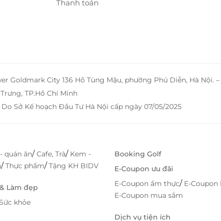
Thanh toán
wer Goldmark City 136 Hồ Tùng Mậu, phường Phú Diễn, Hà Nội. 
Trưng, TP.Hồ Chí Minh
 Do Sở Kế hoạch Đầu Tư Hà Nội cấp ngày 07/05/2025
 đến đẳng cấp và bình yên
/
/
- quán ăn
Cafe, Trà
Kem -
Booking Golf
liday Mộc Châu 4 sao chính là phòng Executive
/
/
h
Thực phẩm
Tặng KH BIDV
E-Coupon ưu đãi
uốn sự sang trọng, riêng tư và tiện nghi bậc nhất.
/
E-Coupon ẩm thực
E-Coupon 
 & Làm đẹp
iết kế theo phong cách hiện đại pha nét ấm áp Á
E-Coupon mua sắm
Sức khỏe
gồm phòng khách và phòng ngủ tách biệt mang đến
Dịch vụ tiện ích
hoặc cặp đôi.