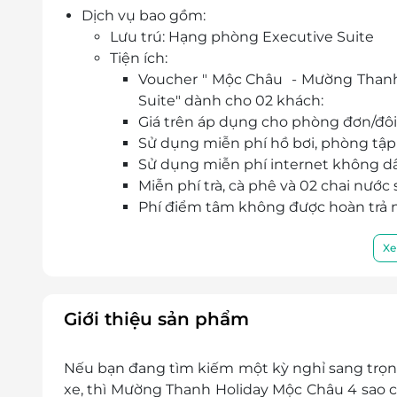
Dịch vụ bao gồm:
Lưu trú: Hạng phòng Executive Suite
Tiện ích:
Voucher " Mộc Châu - Mường Thanh
Suite" dành cho 02 khách:
Giá trên áp dụng cho phòng đơn/đôi
Sử dụng miễn phí hồ bơi, phòng tập
Sử dụng miễn phí internet không dâ
Miễn phí trà, cà phê và 02 chai nước
Phí điểm tâm không được hoàn trả
Phụ thu:
Phụ thu Cuối tuần( thứ 6 & thứ 7): 250
Xe
Lễ tết phụ thu liên hệ nhận giá ưu đãi
Phụ thu trẻ em:
Trẻ em dưới 6 tuổi ở chung với bố mẹ
Giới thiệu sản phẩm
Trẻ em từ 6 đến dưới 12 tuổi ở chun
gồm ăn sáng, không kê thêm giườn
Nếu bạn đang tìm kiếm một kỳ nghỉ sang trọng 
Trẻ em từ 12 tuổi trở lên ngủ c
xe, thì Mường Thanh Holiday Mộc Châu 4 sao c