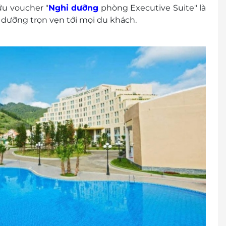
 sáng, không kê thêm giường)
u voucher "
Nghỉ dưỡng
phòng Executive Suite" là
dưỡng trọn vẹn tới mọi du khách.
ộc vào tình trạng phòng và có thể sẽ phụ thu
): 1900 2065
rước khi mua voucher
 khách
cher/E-Coupon
đổi thành tiền mặt, không trả lại tiền thừa.
ình khuyến mại khác