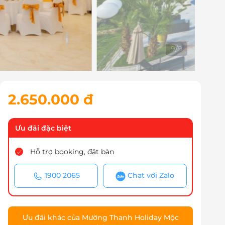
9
/
9
2.650.000 đ
Ưu đãi đặc biệt
Hỗ trợ booking, đặt bàn
1900 2065
Chat với Zalo
Ưu đãi khác của Mường Thanh Holiday Mộc