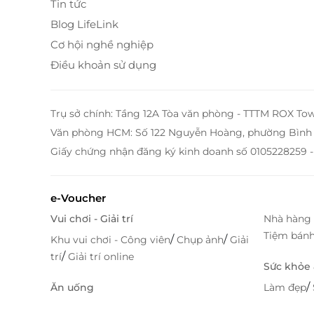
Tin tức
Blog LifeLink
Cơ hội nghề nghiệp
Điều khoản sử dụng
Trụ sở chính: Tầng 12A Tòa văn phòng - TTTM ROX To
Văn phòng HCM: Số 122 Nguyễn Hoàng, phường Bình 
Giấy chứng nhận đăng ký kinh doanh số 0105228259 -
e-Voucher
Executive Suite - Không gian 70m² chạm
Vui chơi - Giải trí
Nhà hàng 
Điểm nhấn nổi bật nhất của Mường Thanh Ho
Tiệm bán
/
/
Khu vui chơi - Công viên
Chụp ảnh
Giải
Suite - lựa chọn hàng đầu của những ai mong m
/
trí
Giải trí online
Sức khỏe
Với diện tích rộng tới 70m², phòng được th
/
Ăn uống
Làm đẹp
Đông, toàn bộ sàn được trải thảm cao cấp, 
không gian riêng tư hoàn hảo cho các gia đình 