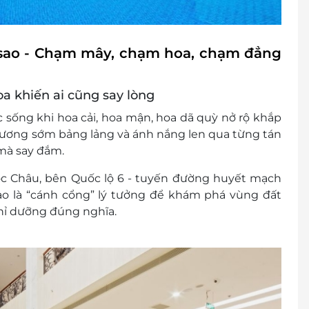
sao - Chạm mây, chạm hoa, chạm đẳng
a khiến ai cũng say lòng
c sống khi hoa cải, hoa mận, hoa dã quỳ nở rộ khắp
 sương sớm bảng lảng và ánh nắng len qua từng tán
 mà say đắm.
c Châu, bên Quốc lộ 6 - tuyến đường huyết mạch
o là “cánh cổng” lý tưởng để khám phá vùng đất
hỉ dưỡng đúng nghĩa.