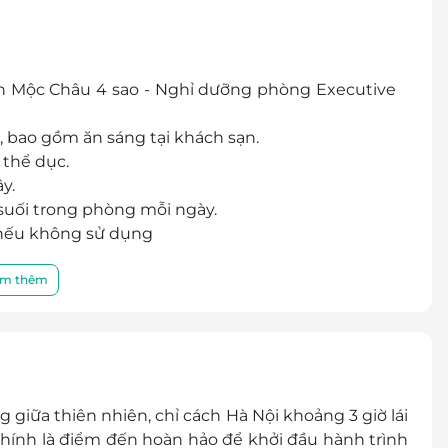
 Mộc Châu 4 sao - Nghỉ dưỡng phòng Executive
, bao gồm ăn sáng tại khách sạn.
 thể dục.
y.
 suối trong phòng mỗi ngày.
 nếu không sử dụng
.000 VNĐ/phòng/đêm.
m thêm
, miễn phí ăn sáng. Tối đa 02 trẻ/phòng
g với bố mẹ, phụ thu: 150.000 VNĐ/ trẻ/ đêm (bao
g)
giữa thiên nhiên, chỉ cách Hà Nội khoảng 3 giờ lái
hung với bố mẹ, tính phụ thu như người lớn:
hính là điểm đến hoàn hảo để khởi đầu hành trình