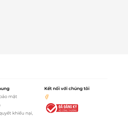
hung
Kết nối với chúng tôi
 bảo mật
n
quyết khiếu nại,