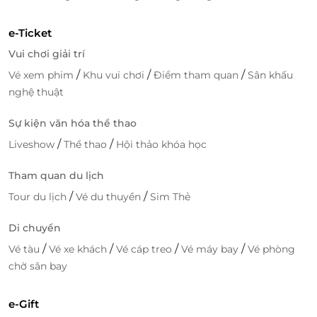
ưu đãi giúp du khách dễ dàng lên kế hoạch nghỉ
dưỡng, kiểm soát chi phí và tận hưởng kỳ nghỉ trọn
e-Ticket
vẹn mà không phát sinh thêm ngoài dự kiến.
Vui chơi giải trí
Tối ưu chi phí nghỉ dưỡng bằng voucher ưu đãi
/
/
/
Vé xem phim
Khu vui chơi
Điểm tham quan
Sân khấu
nghệ thuật
Việc sử dụng voucher ưu đãi trên LifeLink giúp
khách hàng:
Sự kiện văn hóa thể thao
Dễ dàng lên kế hoạch nghỉ dưỡng tại
/
/
Liveshow
Thể thao
Hội thảo khóa học
phòng Jupiter - Nebula Glambing.
Tham quan du lịch
Tối ưu ngân sách cho chuyến đi nhưng vẫn giữ
trọn trải nghiệm tiện nghi, hiện đại.
/
/
Tour du lịch
Vé du thuyền
Sim Thẻ
Tận hưởng kỳ nghỉ mang đậm cảm hứng từ hệ
Di chuyển
mặt trời và triết lý hòa hợp giữa con người và
thiên nhiên mà Mộc Châu Island theo đuổi.
/
/
/
/
Vé tàu
Vé xe khách
Vé cáp treo
Vé máy bay
Vé phòng
chờ sân bay
Hãy tận dụng voucher ưu đãi từ
LifeLink
để đặt
phòng nhanh chóng, tiết kiệm và tận hưởng không
e-Gift
gian nghỉ dưỡng được thiết kế cẩn trọng giữa lưng