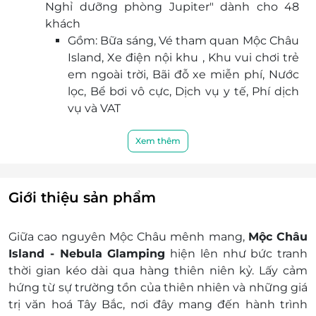
Nghỉ dưỡng phòng Jupiter" dành cho 48
khách
Gồm: Bữa sáng, Vé tham quan Mộc Châu
Island, Xe điện nội khu , Khu vui chơi trẻ
em ngoài trời, Bãi đỗ xe miễn phí, Nước
lọc, Bể bơi vô cực, Dịch vụ y tế, Phí dịch
vụ và VAT
Tiện ích: Phòng ngủ được trang bị đầy đủ
các trang thiết bị hiện đại.
Xem thêm
Phụ thu:
Thứ 6, thứ 7, ngày lễ: 4.500.000 VNĐ/phòng/
đêm
Giới thiệu sản phẩm
Phụ thu trẻ em:
Trẻ em < 4 tuổi: Miễn phí, ngủ ghép.
Giữa cao nguyên Mộc Châu mênh mang,
Mộc Châu
Trẻ em ≥ 4 đến 11 tuổi:
Island - Nebula Glamping
hiện lên như bức tranh
Phụ phí: 150.000VNĐ/trẻ/đêm (Không kê
thời gian kéo dài qua hàng thiên niên kỷ. Lấy cảm
giường phụ)
hứng từ sự trường tồn của thiên nhiên và những giá
Phụ phí: 200.000VNĐ/trẻ/đêm (Có kê
trị văn hoá Tây Bắc, nơi đây mang đến hành trình
thêm giường phụ)