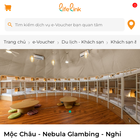
0
Trang chủ
e-Voucher
Du lịch - Khách sạn
Khách sạn & 
4
/
7
Mộc Châu - Nebula Glambing - Nghỉ