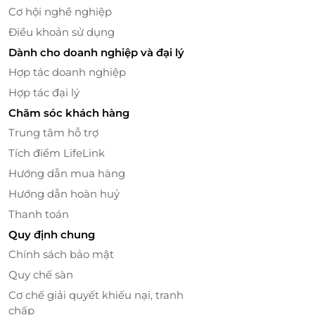
đến phong cách nghỉ dưỡng mới mẻ và đầy cảm
Cơ hội nghề nghiệp
hứng. Không gian này là lựa chọn lý tưởng cho cả
Điều khoản sử dụng
nhóm nhỏ lẫn đoàn lớn với sức chứa lên tới hơn 300
Dành cho doanh nghiệp và đại lý
người, đảm bảo sự tiện nghi và hiện đại.
Hợp tác doanh nghiệp
Phòng Jupiter mang đến trải nghiệm riêng tư dành
Hợp tác đại lý
cho 48 khách, trong khuôn viên độc đáo của hành
Chăm sóc khách hàng
tinh Nebula - nơi thiên nhiên và sáng tạo giao hòa.
Trung tâm hỗ trợ
Tích điểm LifeLink
Hướng dẫn mua hàng
Hướng dẫn hoàn huỷ
Thanh toán
Quy định chung
Chính sách bảo mật
Quy chế sàn
Cơ chế giải quyết khiếu nại, tranh
chấp