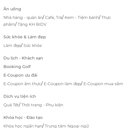
Ăn uống
/
/
/
Nhà hàng - quán ăn
Cafe, Trà
Kem - Tiệm bánh
Thực
/
phẩm
Tặng KH BIDV
Sức khỏe & Làm đẹp
/
Làm đẹp
Sức khỏe
Du lịch - Khách sạn
Booking Golf
E-Coupon ưu đãi
LifeLink - Nền tảng ưu đãi dịch vụ tin
/
/
E-Coupon ẩm thực
E-Coupon làm đẹp
E-Coupon mua sắm
cậy
Đặt phòng Jupiter dễ dàng với voucher ưu đãi
Dịch vụ tiện ích
Thông qua LifeLink, khách hàng có thể tiếp cận dịch
/
Quà Tết
Thời trang - Phụ kiện
vụ Mộc Châu - Nebula Glambing - Nghỉ dưỡng
Khóa học - Đào tạo
phòng Jupiter bằng cách đặt voucher ưu đãi một
cách nhanh chóng và tiện lợi. Việc sở hữu voucher
/
Khóa học ngắn hạn
Trung tâm Ngoại ngữ