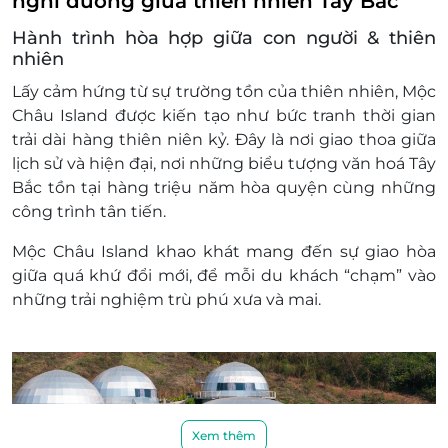
nghỉ dưỡng giữa thiên nhiên Tây Bắc
Một khách hàng được mua nhiều E-Voucher/E-
Coupon
Hành trình hòa hợp giữa con người & thiên
E-Voucher/E-Coupon không có giá trị quy đổi
nhiên
thành tiền mặt, không trả lại tiền thừa.
Lấy cảm hứng từ sự trường tồn của thiên nhiên, Mộc
Không áp dụng đồng thời với chương trình
Châu Island được kiến tạo như bức tranh thời gian
khuyến mại khác
trải dài hàng thiên niên kỷ. Đây là nơi giao thoa giữa
lịch sử và hiện đại, nơi những biểu tượng văn hoá Tây
Bắc tồn tại hàng triệu năm hòa quyện cùng những
công trình tân tiến.
Mộc Châu Island khao khát mang đến sự giao hòa
giữa quá khứ đổi mới, để mỗi du khách “chạm” vào
những trải nghiệm trù phú xưa và mai.
Xem thêm