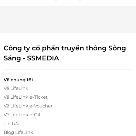
Công ty cổ phần truyền thông Sông
Sáng - SSMEDIA
Về chúng tôi
Về LifeLink
Về LifeLink e-Ticket
Về LifeLink e-Voucher
Về LifeLink e-Gift
Không gian Nebula Glamping - Nghỉ dưỡng
Jupiter Room dành cho 48 khách
Tin tức
Nebula Glamping lấy cảm hứng từ hệ Mặt Trời, mang
Blog LifeLink