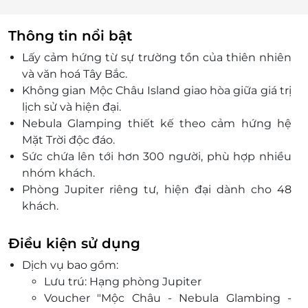
Thông tin nổi bật
Lấy cảm hứng từ sự trường tồn của thiên nhiên
và văn hoá Tây Bắc.
Không gian Mộc Châu Island giao hòa giữa giá trị
lịch sử và hiện đại.
Nebula Glamping thiết kế theo cảm hứng hệ
Mặt Trời độc đáo.
Sức chứa lên tới hơn 300 người, phù hợp nhiều
nhóm khách.
Phòng Jupiter riêng tư, hiện đại dành cho 48
khách.
Trải nghiệm hòa mình giữa thiên nhiên, thư giãn
và cảm nhận trọn vẹn cảm xúc.
Điều kiện sử dụng
Đặt ngay voucher ưu đãi tại LifeLink để tận
Dịch vụ bao gồm:
hưởng kỳ nghỉ theo cách tinh tế nhất.
Lưu trú: Hạng phòng Jupiter
Voucher "Mộc Châu - Nebula Glambing -