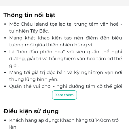
Thông tin nổi bật
Mộc Châu Island tọa lạc tại trung tâm văn hoá -
tự nhiên Tây Bắc.
Mang khát khao kiến tạo nên điểm đến biểu
tượng mới giữa thiên nhiên hùng vĩ.
Là “hòn đảo phồn hoa” với siêu quần thể nghỉ
dưỡng, giải trí và trải nghiệm văn hoá tầm cỡ thế
giới.
Mang tới giá trị độc bản và kỳ nghỉ trọn vẹn nơi
thung lũng bình yên.
Quần thể vui chơi - nghỉ dưỡng tầm cỡ thế giới
hướng đến những trải nghiệm hạnh phúc nhất.
Xem thêm
Nhiều hoạt động tham quan như động Chim
Thần, chợ dân tộc, vườn thú, hồ cá Koi, khu vui
Điều kiện sử dụng
chơi ngoài trời.
Khách hàng áp dụng: Khách hàng từ 140cm trở
Điểm đến phù hợp cho người lớn khám phá
lên
thiên nhiên, văn hoá và trải nghiệm giải trí đa