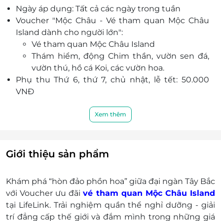
Ngày áp dụng: Tất cả các ngày trong tuần
dạng.
Voucher "Mộc Châu - Vé tham quan Mộc Châu
Island dành cho người lớn":
Vé tham quan Mộc Châu Island
Thám hiểm, động Chim thần, vườn sen đá,
vườn thú, hồ cá Koi, các vườn hoa.
Phụ thu Thứ 6, thứ 7, chủ nhật, lễ tết: 50.000
VNĐ
Số lượng E-Voucher áp dụng: 01 voucher/ 01
khách
Xem thêm
Thông tin liên hệ đặt dịch vụ: 19002065
Điều kiện khác:
Một khách hàng được mua nhiều E-
Giới thiệu sản phẩm
Voucher/E-Coupon
E-Voucher/E-Coupon không có giá trị quy
Khám phá “hòn đảo phồn hoa” giữa đại ngàn Tây Bắc
đổi thành tiền mặt, không trả lại tiền thừa.
với Voucher ưu đãi
vé tham quan Mộc Châu Island
Không áp dụng đồng thời với chương trình
tại LifeLink. Trải nghiệm quần thể nghỉ dưỡng - giải
khuyến mại khác
trí đẳng cấp thế giới và đắm mình trong những giá