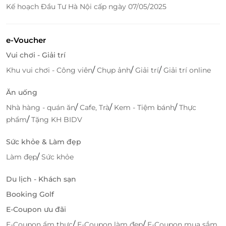
Ưu đãi độc quyền - Trải nghiệm trọn vẹn
Kế hoạch Đầu Tư Hà Nội cấp ngày 07/05/2025
LifeLink mang đến lựa chọn tiết kiệm và thông minh
với Voucher ưu đãi cho vé tham quan Mộc Châu
e-Voucher
Island dành cho người lớn.
Vui chơi - Giải trí
Mua nhanh - Sử dụng tiện lợi
/
/
/
Khu vui chơi - Công viên
Chụp ảnh
Giải trí
Giải trí online
Chỉ cần đặt Voucher ưu đãi tại LifeLink, bạn có thể dễ
Ăn uống
dàng trải nghiệm toàn bộ khu vui chơi - giải trí -
khám phá thiên nhiên đặc sắc tại Mộc Châu Island.
/
/
/
Nhà hàng - quán ăn
Cafe, Trà
Kem - Tiệm bánh
Thực
/
phẩm
Tặng KH BIDV
Sở hữu ngay Voucher ưu đãi vé tham quan dành cho
người lớn tại
LifeLink
để bắt đầu hành trình khám
Sức khỏe & Làm đẹp
phá “hòn đảo phồn hoa” giữa núi rừng Tây Bắc!
/
Làm đẹp
Sức khỏe
Du lịch - Khách sạn
Booking Golf
LifeLink
E-Coupon ưu đãi
/
/
E-Coupon ẩm thực
E-Coupon làm đẹp
E-Coupon mua sắm