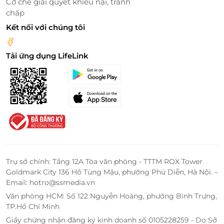
Cơ chế giải quyết khiếu nại, tranh
chấp
Kết nối với chúng tôi
Tải ứng dụng LifeLink
Trụ sở chính: Tầng 12A Tòa văn phòng - TTTM ROX Tower
Goldmark City 136 Hồ Tùng Mậu, phường Phú Diễn, Hà Nội. –
Email: hotro@ssmedia.vn
Văn phòng HCM: Số 122 Nguyễn Hoàng, phường Bình Trưng,
TP.Hồ Chí Minh
LifeLink - Nền tảng ưu đãi hàng đầu
Giấy chứng nhận đăng ký kinh doanh số 0105228259 - Do Sở