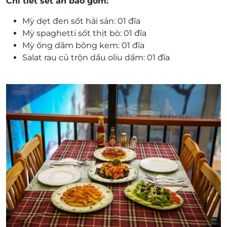
Chi tiết set ăn bao gồm:
Mỳ dẹt đen sốt hải sản: 01 đĩa
Mỳ spaghetti sốt thịt bò: 01 đĩa
Mỳ ống dăm bông kem: 01 đĩa
Salat rau củ trộn dầu oliu dấm: 01 đĩa