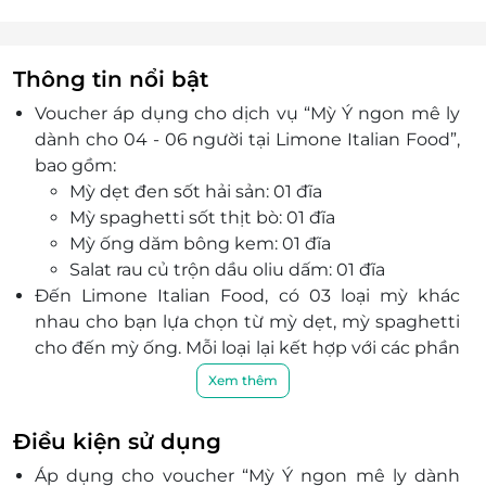
Thông tin nổi bật
Voucher áp dụng cho dịch vụ “Mỳ Ý ngon mê ly
dành cho 04 - 06 người tại Limone Italian Food”,
bao gồm:
Mỳ dẹt đen sốt hải sản: 01 đĩa
Mỳ spaghetti sốt thịt bò: 01 đĩa
Mỳ ống dăm bông kem: 01 đĩa
Salat rau củ trộn dầu oliu dấm: 01 đĩa
Đến Limone Italian Food, có 03 loại mỳ khác
nhau cho bạn lựa chọn từ mỳ dẹt, mỳ spaghetti
cho đến mỳ ống. Mỗi loại lại kết hợp với các phần
nước sốt khác nhau, được chế biến bởi người
Xem thêm
đầu bếp chuyên nghiệp, mang đến nhiều trải
nghiệm thú vị.
Điều kiện sử dụng
Ngoài ra, còn có salat rau củ trộn dầu oliu dấm
Áp dụng cho voucher “Mỳ Ý ngon mê ly dành
chua chua, thanh mát, cân bằng vị giác hoàn