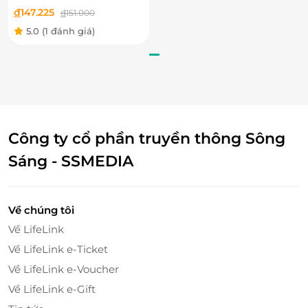
đ
147.225
đ
151.000
5.0
(1 đánh giá)
Công ty cổ phần truyền thông Sông
Sáng - SSMEDIA
Về chúng tôi
Về LifeLink
Về LifeLink e-Ticket
Đĩa mỳ đẹp mắt với màu vàng óng ả, sợi mì dai ngon
Về LifeLink e-Voucher
quyện cùng nước sốt đậm đà được đầu bếp pha chế
theo công thức đặc biệt như: sốt hải sản, sốt thịt bò,
Về LifeLink e-Gift
dăm bông kem, mang đến sự tổng hòa hương vị