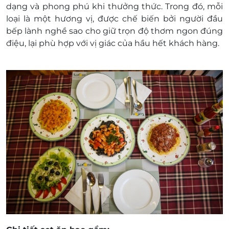
dạng và phong phú khi thưởng thức. Trong đó, mỗi
Địa chỉ 01: Số B2 - R2 - 09 Vincom Royal City,
loại là một hương vị, được chế biến bởi người đầu
72A Nguyễn Trãi, Quận Thanh Xuân, Hà Nội.
bếp lành nghề sao cho giữ trọn độ thơm ngon đúng
Địa chỉ 02: Gian 01- L5 - Vincom Center 191 Bà
điệu, lại phù hợp với vị giác của hầu hết khách hàng.
Triệu - Hai Bà Trưng - Hà Nội
Một khách hàng được mua nhiều E-Voucher/E-
Coupon
E-Voucher/E-Coupon không có giá trị quy đổi
thành tiền mặt, không trả lại tiền thừa.
Không áp dụng đồng thời với chương trình
khuyến mại khác.
Nếu khách hàng có nhu cầu lấy hóa đơn, nhà
hàng có viết hóa đơn trực tiếp (không bao gồm
VAT) cho quý khách.