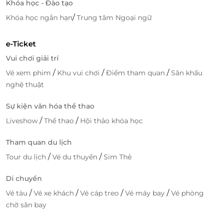
Khóa học - Đào tạo
/
Khóa học ngắn hạn
Trung tâm Ngoại ngữ
e-Ticket
Đến nơi đây, thực khách sẽ cảm thấy vô cùng ấn
Vui chơi giải trí
tưởng bởi những hình ảnh mô tả các món ăn bắt
/
/
/
Vé xem phim
Khu vui chơi
Điểm tham quan
Sân khấu
mắt được thể hiện ngay phía cửa nhà hàng. Đây
nghệ thuật
cũng là những gợi ý lý tưởng nếu như bạn vẫn còn
băn khoăn chưa biết lựa chọn món ăn nào.
Sự kiện văn hóa thể thao
/
/
Liveshow
Thể thao
Hội thảo khóa học
Tham quan du lịch
/
/
Tour du lịch
Vé du thuyền
Sim Thẻ
Di chuyển
/
/
/
/
Vé tàu
Vé xe khách
Vé cáp treo
Vé máy bay
Vé phòng
chờ sân bay