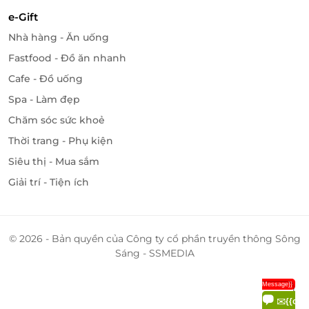
e-Gift
Nhà hàng - Ăn uống
Fastfood - Đồ ăn nhanh
Cafe - Đồ uống
Thực đơn đa dạng, chuyên các món Ý, được người
Spa - Làm đẹp
đầu bếp biến tấu sao cho vừa giữ nguyên hương vị
Chăm sóc sức khoẻ
thơm ngon đúng điệu, vừa phù hợp với khẩu vị của
người Việt.
Thời trang - Phụ kiện
Siêu thị - Mua sắm
Giải trí - Tiện ích
© 2026 - Bản quyền của Công ty cổ phần truyền thông Sông
Sáng - SSMEDIA