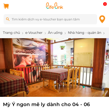
0
Trang chủ
e-Voucher
Ăn uống
Nhà hàng - quán ăn
M
17
/
18
Mỳ Ý ngon mê ly dành cho 04 - 06