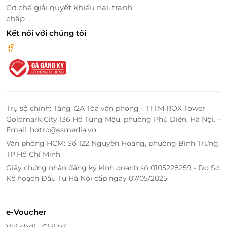
Cơ chế giải quyết khiếu nại, tranh
chấp
Kết nối với chúng tôi
Trụ sở chính: Tầng 12A Tòa văn phòng - TTTM ROX Tower
Limone Italian Food tọa lạc trong các khu trung tâm
Goldmark City 136 Hồ Tùng Mậu, phường Phú Diễn, Hà Nội. –
Email: hotro@ssmedia.vn
thương mại sầm uất Vincom Royal City và Vincom
Center, là địa chỉ lý tưởng giúp Quý khách vừa có thể
Văn phòng HCM: Số 122 Nguyễn Hoàng, phường Bình Trưng,
TP.Hồ Chí Minh
vui chơi, mua sắm vừa thưởng thức nhiều món ăn
ngon khó cưỡng.
Giấy chứng nhận đăng ký kinh doanh số 0105228259 - Do Sở
Kế hoạch Đầu Tư Hà Nội cấp ngày 07/05/2025
e-Voucher
Vui chơi - Giải trí