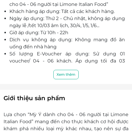
cho 04 - 06 người tại Limone Italian Food”
hảo.
Khách hàng áp dụng: Tất cả các khách hàng.
Limone Italian Food tọa lạc trong các khu trung
Ngày áp dụng: Thứ 2 - Chủ nhật, không áp dụng
tâm thương mại sầm uất Vincom Royal City và
ngày lễ /tết 10/03 âm lịch, 30/4, 1/5, 1/6...
Vincom Center, là địa chỉ lý tưởng giúp Quý
Giờ áp dụng: Từ 10h - 22h
khách vừa có thể vui chơi, mua sắm vừa thưởng
Dịch vụ không áp dụng: Không mang đồ ăn
thức nhiều món ăn ngon khó cưỡng.
uống đến nhà hàng
Thực đơn đa dạng, chuyên các món Âu, được
Số lượng E-Voucher áp dụng: Sử dụng 01
người đầu bếp biến tấu sao cho vừa giữ nguyên
voucher/ 04 - 06 khách. Áp dụng tối đa 03
hương vị thơm ngon đúng điệu, vừa phù hợp với
voucher trên 01 bill thanh toán (không tách hóa
khẩu vị của người Việt.
đơn)
Xem thêm
Không gian thiết kế hiện đại, thoáng đãng, với
Thông tin liên hệ đặt dịch vụ:
những gam màu trầm ấm, khơi gợi nên nhiều
Quý khách vui lòng đặt bàn trước khi đến ít
cảm xúc khi thưởng thức. Đội ngũ nhân viên
nhất 30 phút, trường hợp khách hàng chưa
nhiệt tình, được đào tạo bài bản, đáp ứng nhanh
Giới thiệu sản phẩm
đặt chỗ mà nhà hàng đã full bàn book sẵn
nhất mọi yêu cầu của khách hàng.
rất mong quý khách thông cảm để nhà
Lựa chọn “Mỳ Ý dành cho 04 - 06 người tại Limone
hàng được phục vụ lần sau.
Italian Food” mang đến cho thực khách cơ hội được
Điện thoại: 0246.664.9168 (TTTM Royal City) /
khám phá nhiều loại mỳ khác nhau, tạo nên sự đa
0242.2200.288 (Vincom Center Bà Triệu)