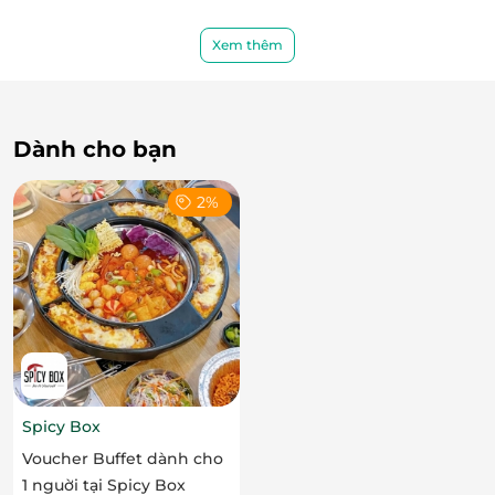
Nếu pizza được ví như “ông hoàng của ẩm thực Ý”,
Xem thêm
thì mỳ Ý lại tỏa sáng theo một cách riêng, mềm mại
mà không kém phần hấp dẫn, xứng danh với “ngôi
vị hoàng hậu của bàn tiệc”. Đến Limone Italian Food,
có nhiều loại mỳ khác nhau cho thực khách thỏa sức
Dành cho bạn
khám phá như: mỳ dẹt đen, spaghetti, mỳ ống…
2%
Spicy Box
Voucher Buffet dành cho
1 nguời tại Spicy Box