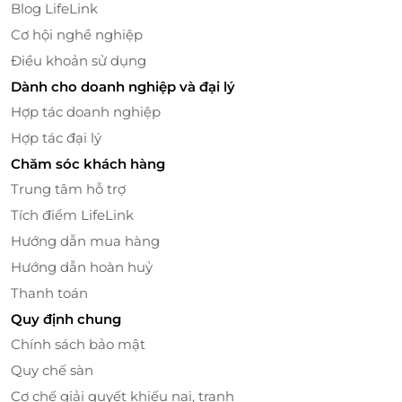
Blog LifeLink
Ưu đãi đặc biệt – Trải nghiệm tinh tế
Cơ hội nghề nghiệp
cùng LifeLink
Điều khoản sử dụng
Đặt nhanh – giá tốt – đảm bảo quyền lợi
Dành cho doanh nghiệp và đại lý
Với LifeLink, bạn không chỉ tận hưởng mức giá ưu
Hợp tác doanh nghiệp
đãi mà còn được đảm bảo trải nghiệm chất lượng từ
Hợp tác đại lý
những đối tác ẩm thực đáng tin cậy như Naharu
Chăm sóc khách hàng
BBQ. Đặt combo dễ dàng qua vài bước: chọn deal –
Trung tâm hỗ trợ
điền thông tin – nhận voucher – xác nhận lịch với
Tích điểm LifeLink
nhà hàng. Tất cả chỉ trong vài phút.
Hướng dẫn mua hàng
Đồng hành cùng
LifeLink
, bạn không chỉ tiết kiệm
Hướng dẫn hoàn huỷ
chi phí mà còn an tâm về chất lượng dịch vụ, đội
Thanh toán
ngũ hỗ trợ luôn sẵn sàng xử lý mọi vấn đề phát sinh.
Quy định chung
Đừng chần chừ! Đặt ngay combo buffet ăn uống
Chính sách bảo mật
tại Naharu BBQ và tận hưởng tinh hoa ẩm thực
Quy chế sàn
Hàn Quốc cùng bạn bè, người thân hôm nay!
Cơ chế giải quyết khiếu nại, tranh