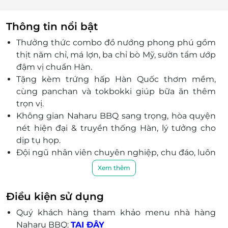
Thông tin nổi bật
Thưởng thức combo đồ nướng phong phú gồm
thịt năm chỉ, má lợn, ba chỉ bò Mỹ, sườn tẩm ướp
đậm vị chuẩn Hàn.
Tặng kèm trứng hấp Hàn Quốc thơm mềm,
cùng panchan và tokbokki giúp bữa ăn thêm
trọn vị.
Không gian Naharu BBQ sang trọng, hòa quyện
nét hiện đại & truyền thống Hàn, lý tưởng cho
dịp tụ họp.
Đội ngũ nhân viên chuyên nghiệp, chu đáo, luôn
hỗ trợ để bạn có trải nghiệm ăn uống trọn vẹn
Xem thêm
nhất.
Thích hợp cho nhóm 3 người dùng bữa thân
Điều kiện sử dụng
mật, gia đình, bạn bè tụ họp hoặc mừng ngày
Quý khách hàng tham khảo menu nhà hàng
đặc biệt.
Naharu BBQ:
TẠI ĐÂY
Dùng 1 voucher cho 3 khách – mức ưu đãi tiện lợi