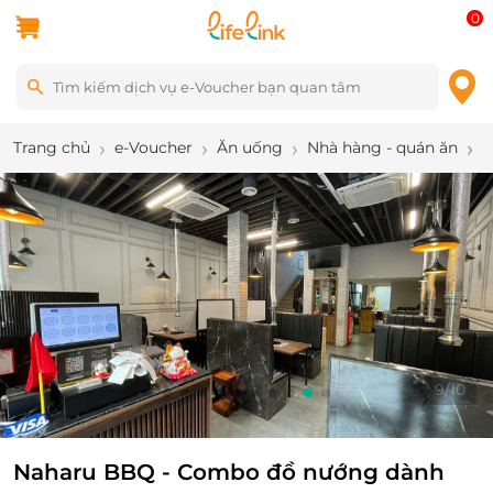
0
Trang chủ
e-Voucher
Ăn uống
Nhà hàng - quán ăn
N
9
/
10
Naharu BBQ - Combo đồ nướng dành