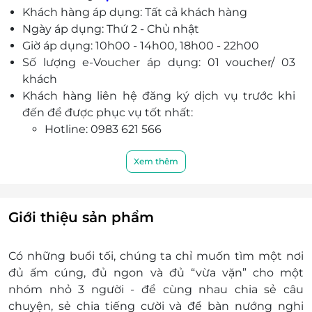
Khách hàng áp dụng: Tất cả khách hàng
và tiết kiệm khi đặt qua LifeLink.
Ngày áp dụng: Thứ 2 - Chủ nhật
Từ khoá “buffet, ăn uống, Naharu BBQ” lý tưởng
Giờ áp dụng: 10h00 - 14h00, 18h00 - 22h00
cho người mê khám phá ẩm thực ngon & chuẩn
Số lượng e-Voucher áp dụng: 01 voucher/ 03
Hàn.
khách
Khách hàng liên hệ đăng ký dịch vụ trước khi
đến để được phục vụ tốt nhất:
Hotline: 0983 621 566
Địa chỉ: 19TT4, Trần Văn Lai, Mỹ Đình, Từ Liêm,
Hà Nội
Xem thêm
Điều kiện khác:
e-Voucher không có giá trị quy đổi thành
tiền mặt, không trả lại tiền thừa
Giới thiệu sản phẩm
Không áp dụng đồng thời với chương trình
khuyến mại khác
Có những buổi tối, chúng ta chỉ muốn tìm một nơi
Giá menu chưa bao gồm VAT. Nhà hàng luôn
đủ ấm cúng, đủ ngon và đủ “vừa vặn” cho một
thu 8% VAT với đồ ăn và 10% VAT với đồ uống
nhóm nhỏ 3 người - để cùng nhau chia sẻ câu
có cồn (bia, rượu)
chuyện, sẻ chia tiếng cười và để bàn nướng nghi