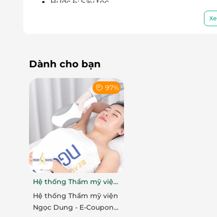
Bước 6: Sấy tóc.
Xe
Lưu ý: Kết quả phụ thuộc vào cơ địa từng người
Kỹ Thuật Chuyên Nghiệp, Sản Phẩm An 
Tại
NEO Nails
, mỗi bộ móng đều được xem như
Dành cho bạn
điểm nhấn tinh tế cho vẻ ngoài rạng rỡ.
Sơn g
còn được thực hiện với kỹ thuật chuyên nghiệ
97%
theo xu hướng, bảng màu đa dạng từ pastel 
gu thẩm mỹ của phái đẹp.
Hệ thống Thẩm mỹ viện
Ngọc Dung
Hệ thống Thẩm mỹ viện
Ngọc Dung - E-Coupon