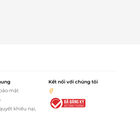
hung
Kết nối với chúng tôi
 bảo mật
n
quyết khiếu nại,