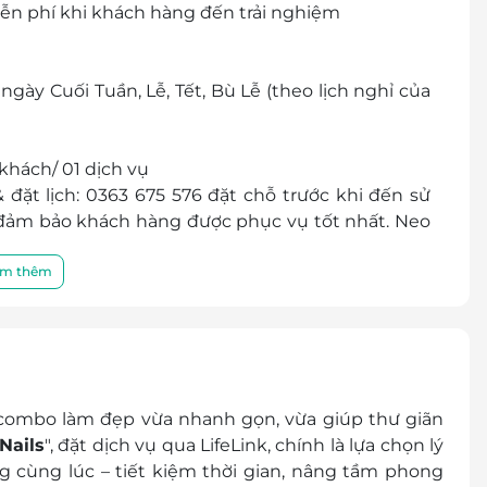
iễn phí khi khách hàng đến trải nghiệm
gày Cuối Tuần, Lễ, Tết, Bù Lễ (theo lịch nghỉ của
khách/ 01 dịch vụ
 đặt lịch: 0363 675 576 đặt chỗ trước khi đến sử
ể đảm bảo khách hàng được phục vụ tốt nhất. Neo
nếu chưa đăng ký đặt chỗ trước, mong quý khách
m thêm
Quận Phú Nhuận, TP. HCM
cher/E-Coupon
đổi thành tiền mặt, không trả lại tiền thừa
các chương trình khuyến mại khác
combo làm đẹp vừa nhanh gọn, vừa giúp thư giãn
Nails
"
, đặt dịch vụ qua
LifeLink
, chính là lựa chọn lý
 cùng lúc – tiết kiệm thời gian, nâng tầm phong