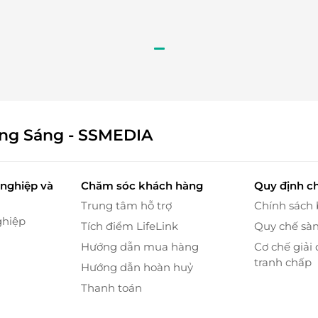
ông Sáng - SSMEDIA
òn mang đến dịch vụ
gội đầu thư giãn
, giúp bạn thả
nghiệp và
Chăm sóc khách hàng
Quy định c
g động tác massage nhẹ nhàng, kết hợp cùng tinh
Trung tâm hỗ trợ
Chính sách
n vào trạng thái thư thái, dễ chịu nhất.
ghiệp
Tích điểm LifeLink
Quy chế sà
Hướng dẫn mua hàng
Cơ chế giải 
tranh chấp
Hướng dẫn hoàn huỷ
Thanh toán