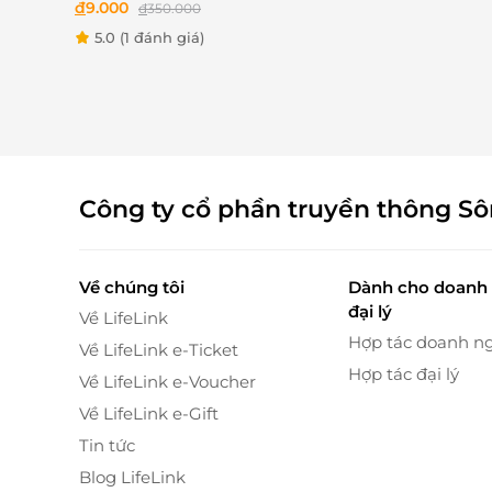
ưu đãi trải nghiệm dịch
đ
9.000
đ
350.000
vụ Triệt lông nách hoặc
5.0
(1 đánh giá)
bikini
Công ty cổ phần truyền thông S
Không chỉ dừng lại ở bộ móng, combo này c
Về chúng tôi
Dành cho doanh 
lỏng cơ thể, đánh thức mọi giác quan. Nhữn
đại lý
Về LifeLink
dầu thơm dịu sẽ xoa dịu mọi căng thẳng, đưa bạ
Hợp tác doanh n
Về LifeLink e-Ticket
Hợp tác đại lý
Về LifeLink e-Voucher
Về LifeLink e-Gift
Tin tức
Blog LifeLink