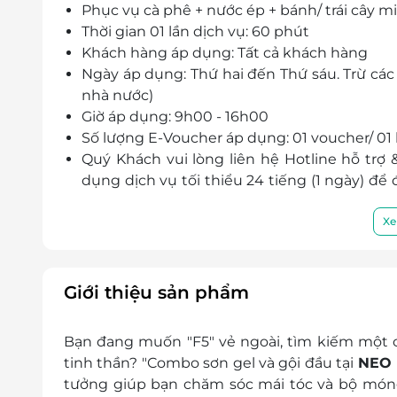
Phục vụ cà phê + nước ép + bánh/ trái cây m
Thời gian 01 lần dịch vụ: 60 phút
Khách hàng áp dụng: Tất cả khách hàng
Ngày áp dụng: Thứ hai đến Thứ sáu. Trừ các n
nhà nước)
Giờ áp dụng: 9h00 - 16h00
Số lượng E-Voucher áp dụng: 01 voucher/ 01 
Quý Khách vui lòng liên hệ Hotline hỗ trợ &
dụng dịch vụ tối thiểu 24 tiếng (1 ngày) đ
nail không nhận khách hàng đến trực tiếp 
thông cảm
Xe
Địa chỉ: 173 Hoàng Văn Thụ, Phường 8, 
Điều kiện khác:
Một khách hàng được mua nhiều E-Vou
Giới thiệu sản phẩm
E-Voucher/E-Coupon không có giá trị quy 
Không áp dụng đồng thời cùng lúc với 
Bạn đang muốn "F5" vẻ ngoài, tìm kiếm một 
Giá chưa bao gồm VAT.
tinh thần? "
Combo sơn gel và gội đầu tại
NEO 
tưởng giúp bạn chăm sóc mái tóc và bộ móng