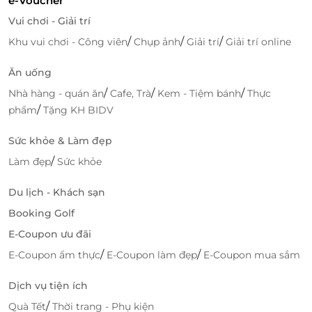
e-Voucher
Vui chơi - Giải trí
/
/
/
Khu vui chơi - Công viên
Chụp ảnh
Giải trí
Giải trí online
Ăn uống
/
/
/
Nhà hàng - quán ăn
Cafe, Trà
Kem - Tiệm bánh
Thực
/
phẩm
Tặng KH BIDV
Sức khỏe & Làm đẹp
/
Làm đẹp
Sức khỏe
Du lịch - Khách sạn
Booking Golf
E-Coupon ưu đãi
/
/
E-Coupon ẩm thực
E-Coupon làm đẹp
E-Coupon mua sắm
Dịch vụ tiện ích
/
Quà Tết
Thời trang - Phụ kiện