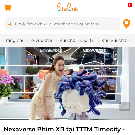
0
Trang chủ
e-Voucher
Vui chơi - Giải trí
Khu vui chơi - 
1
/
4
Nexaverse Phim XR tại TTTM Timecity -