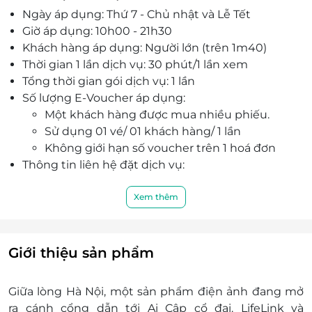
Ngày áp dụng: Thứ 7 - Chủ nhật và Lễ Tết
flagship XR lớn nhất Đông Nam Á - đánh dấu
Giờ áp dụng: 10h00 - 21h30
bước ngoặt của điện ảnh thực tế ảo Việt Nam.
Khách hàng áp dụng: Người lớn (trên 1m40)
Thời gian 1 lần dịch vụ: 30 phút/1 lần xem
Tổng thời gian gói dịch vụ: 1 lần
Số lượng E-Voucher áp dụng:
Một khách hàng được mua nhiều phiếu.
Sử dụng 01 vé/ 01 khách hàng/ 1 lần
Không giới hạn số voucher trên 1 hoá đơn
Thông tin liên hệ đặt dịch vụ:
Nexaverse Phim XR Đầu Tiên Tại Việt Nam -
TL27A TTTM Timecity, 458 Minh Khai, Phường
Xem thêm
Vĩnh Tuy, Hà Nội.
E-Voucher/E-Coupon không có giá trị quy đổi
thành tiền mặt, không trả lại tiền thừa.
Giới thiệu sản phẩm
Không áp dụng đồng thời với chương trình
khuyến mại khác
Giữa lòng Hà Nội, một sản phẩm điện ảnh đang mở
ra cánh cổng dẫn tới Ai Cập cổ đại. LifeLink và