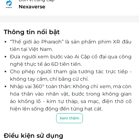
Nexaverse
Thông tin nổi bật
“Thế giới ảo Pharaoh” là sản phẩm phim XR đầu
tiên tại Việt Nam.
Đưa người xem bước vào Ai Cập cổ đại qua công
nghệ thực tế ảo 6D tiên tiến.
Cho phép người tham gia tương tác trực tiếp -
không tay cầm, chỉ bằng cử chỉ.
Nhập vai 360° toàn thân: Không chỉ xem, mà còn
hóa thân vào nhân vật, bước trong không gian
ảo khổng lồ - kim tự tháp, sa mạc, điện thờ cổ
hiện lên sống động đến từng hạt cát.
Đồ họa huyền ảo 12K: Kết hợp nghệ thuật Ai Cập
Xem thêm
cổ và công nghệ XR tương lai, tạo nên một thế
giới huyền bí và choáng ngợp chưa từng thấy.
Điều kiện sử dụng
Sản phẩm IP toàn cầu ra mắt đồng thời tại