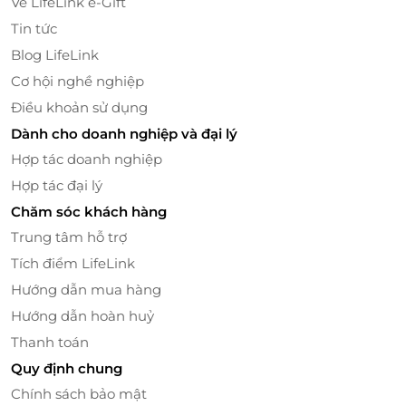
Về LifeLink e-Gift
Tin tức
Blog LifeLink
Cơ hội nghề nghiệp
LifeLink - Nền tảng trải nghiệm sản
Điều khoản sử dụng
phẩm dịch vụ uy tín
Dành cho doanh nghiệp và đại lý
LifeLink - Cầu nối giữa trải nghiệm & công
Hợp tác doanh nghiệp
nghệ
Hợp tác đại lý
Là nền tảng xúc tiến thương mại hàng đầu Việt Nam
Chăm sóc khách hàng
chuyên về sản phẩm dịch vụ, LifeLink mang đến
Trung tâm hỗ trợ
những trải nghiệm giải trí, du lịch, ẩm thực và công
Tích điểm LifeLink
nghệ tiên phong. Việc hợp tác cùng Nexaverse của
LifeLink trong việc mang các sản phẩm chất lượng
Hướng dẫn mua hàng
quốc tế đến người Việt, giúp khách hàng dễ dàng
Hướng dẫn hoàn huỷ
tiếp cận những công nghệ thực tế ảo mới nhất chỉ
Thanh toán
bằng vài thao tác đặt vé trên nền tảng.
Quy định chung
Trải Nghiệm dễ dàng, ưu đãi hấp dẫn
Chính sách bảo mật