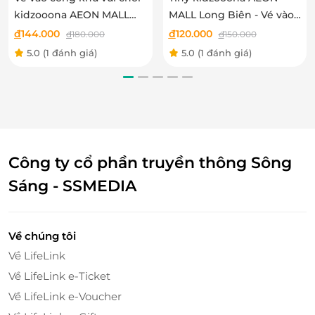
cầu, củng cố vị thế tiên phong XR 6D Đông Nam Á.
kidzooona AEON MALL
MALL Long Biên - Vé vào
Hải Phòng 3F bao gồm Lễ
cổng khu vui chơi bao
đ
144.000
đ
120.000
đ
180.000
đ
150.000
Tết
gồm Lễ Tết
5.0
(1 đánh giá)
5.0
(1 đánh giá)
Công ty cổ phần truyền thông Sông
Sáng - SSMEDIA
Về chúng tôi
Về LifeLink
Về LifeLink e-Ticket
Về LifeLink e-Voucher