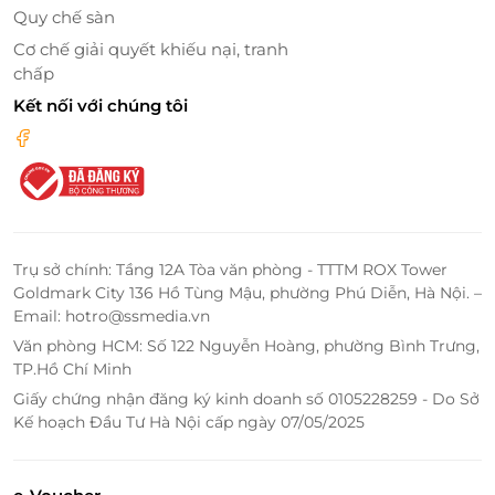
Quy chế sàn
Với hệ thống thanh toán trực tuyến, xác thực mã QR
và đội ngũ hỗ trợ 24/7, LifeLink đảm bảo mọi trải
Cơ chế giải quyết khiếu nại, tranh
nghiệm đều mượt mà và đáng tin cậy. Ngoài ra,
chấp
chương trình xem phim diễn ra Thứ 7 và Chủ nhật
Kết nối với chúng tôi
hàng tuần giúp bạn dễ dàng sắp xếp lịch trình thư
giãn cuối tuần.
Đừng bỏ lỡ cơ hội bước vào thế giới ảo Pharaoh - nơi
công nghệ và lịch sử hòa quyện. Đặt vé ngay hôm
nay trên
LifeLink
để trải nghiệm sản phẩm XR 6D
Trụ sở chính: Tầng 12A Tòa văn phòng - TTTM ROX Tower
tiên phong từ Nexaverse!
Goldmark City 136 Hồ Tùng Mậu, phường Phú Diễn, Hà Nội. –
Email: hotro@ssmedia.vn
Văn phòng HCM: Số 122 Nguyễn Hoàng, phường Bình Trưng,
TP.Hồ Chí Minh
LifeLink
Giấy chứng nhận đăng ký kinh doanh số 0105228259 - Do Sở
Kế hoạch Đầu Tư Hà Nội cấp ngày 07/05/2025