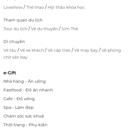
/
/
Liveshow
Thể thao
Hội thảo khóa học
Tham quan du lịch
/
/
Tour du lịch
Vé du thuyền
Sim Thẻ
Di chuyển
/
/
/
/
Vé tàu
Vé xe khách
Vé cáp treo
Vé máy bay
Vé phòng
chờ sân bay
Phòng gym hiện đại, sang trọng.
Ngoài ra, bạn có thể
giữ nhịp tập luyện ngay cả khi
e-Gift
đang "di chuyển" tại phòng gym hiện đại hay chủ
Nhà hàng - Ăn uống
động như ở nhà với khu giặt sấy tự phục vụ tiện lợi.
Fastfood - Đồ ăn nhanh
Cafe - Đồ uống
Spa - Làm đẹp
Chăm sóc sức khoẻ
Thời trang - Phụ kiện