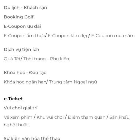
Du lịch - Khách sạn
Booking Golf
E-Coupon ưu đãi
/
/
E-Coupon ẩm thực
E-Coupon làm đẹp
E-Coupon mua sắm
Dịch vụ tiện ích
/
Quà Tết
Thời trang - Phụ kiện
Khóa học - Đào tạo
Tận hưởng hương vị ẩm thực thơm ngon, hấp dẫn.
/
Khóa học ngắn hạn
Trung tâm Ngoại ngữ
Thảnh thơi tận hưởng không gian yên tĩnh tại
phòng thư giãn hay cười khoái chí với các game
e-Ticket
miễn phí sẽ mang đến những phút giây thư thái
Vui chơi giải trí
hơn bao giờ hết.
/
/
/
Vé xem phim
Khu vui chơi
Điểm tham quan
Sân khấu
nghệ thuật
Sự kiện văn hóa thể thao