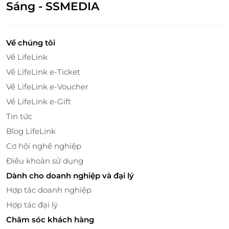
Sáng - SSMEDIA
Về chúng tôi
Về LifeLink
Về LifeLink e-Ticket
Về LifeLink e-Voucher
Về LifeLink e-Gift
Phòng nghỉ tiện nghi cùng các thiết bị thông minh, hiện đại.
Tin tức
Blog LifeLink
Một số hình ảnh tại SOJO Hotel Dak Lak
Cơ hội nghề nghiệp
Quầy bar JO247 Lounge được ví như trái tim SOJO, là
Điều khoản sử dụng
sự kết hợp táo bạo giữa quầy lễ tân thông minh, ẩm
thực độc đáo, không gian làm việc sáng tạo và chill-
Dành cho doanh nghiệp và đại lý
bar thư thái khi đêm về.
Hợp tác doanh nghiệp
Hợp tác đại lý
Chăm sóc khách hàng