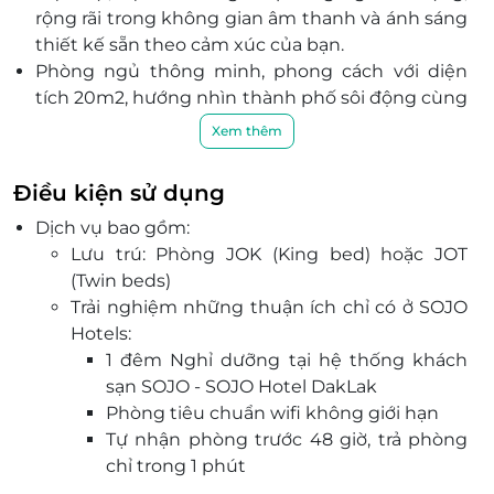
rộng rãi trong không gian âm thanh và ánh sáng
thiết kế sẵn theo cảm xúc của bạn.
Phòng ngủ thông minh, phong cách với diện
tích 20m2, hướng nhìn thành phố sôi động cùng
những tiện lợi bất ngờ với sự kết hợp giữa bàn
Xem thêm
làm việc, tủ quần áo và chậu rửa mang đến
không gian đầy cảm hứng.
Điều kiện sử dụng
SOJO Hotel sở hữu dịch vụ đa dạng, tiện nghi
Dịch vụ bao gồm:
như: Lounge bar, phòng thư giãn, phòng gym,
Lưu trú: Phòng JOK (King bed) hoặc JOT
khu giặt sấy, phòng game,... giúp du khách thoải
(Twin beds)
mái tận hưởng.
Trải nghiệm những thuận ích chỉ có ở SOJO
Quầy bar JO247 Lounge được ví như trái tim
Hotels:
SOJO, là sự kết hợp táo bạo giữa quầy lễ tân
1 đêm Nghỉ dưỡng tại hệ thống khách
thông minh, ẩm thực độc đáo, không gian làm
sạn SOJO - SOJO Hotel DakLak
việc sáng tạo và chill-bar thư thái khi đêm về.
Phòng tiêu chuẩn wifi không giới hạn
Bên cạnh đó, SOJO mang tới những món quà
Tự nhận phòng trước 48 giờ, trả phòng
địa phương thú vị trong hương vị ẩm thực hay
chỉ trong 1 phút
những món quà lưu niệm ý nghĩa tất cả đều
Mở khóa phòng và điều khiển phòng