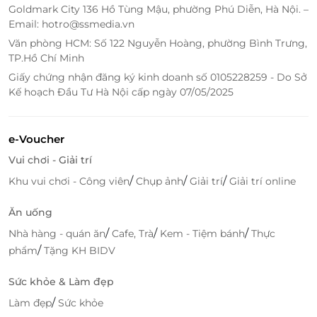
Goldmark City 136 Hồ Tùng Mậu, phường Phú Diễn, Hà Nội. –
Email: hotro@ssmedia.vn
Văn phòng HCM: Số 122 Nguyễn Hoàng, phường Bình Trưng,
TP.Hồ Chí Minh
Giấy chứng nhận đăng ký kinh doanh số 0105228259 - Do Sở
Kế hoạch Đầu Tư Hà Nội cấp ngày 07/05/2025
e-Voucher
Vui chơi - Giải trí
/
/
/
Khu vui chơi - Công viên
Chụp ảnh
Giải trí
Giải trí online
SOJO Hotel Dak Lak điểm đến ấn tượng,
khó quên cho mỗi du khách
Ăn uống
/
/
/
Nhà hàng - quán ăn
Cafe, Trà
Kem - Tiệm bánh
Thực
Bên cạnh đó, SOJO mang tới những món quà địa
/
phẩm
Tặng KH BIDV
phương thú vị trong hương vị ẩm thực hay những
món quà lưu niệm ý nghĩa tất cả đều được SOJO
Sức khỏe & Làm đẹp
chu đáo chuẩn bị tới mỗi du khách.
/
Làm đẹp
Sức khỏe