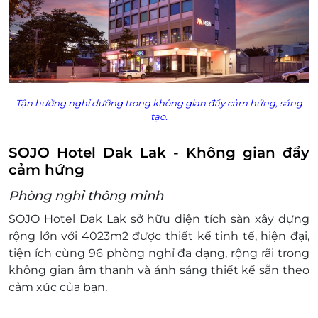
Chính sách phụ thu cuối tuần: Không
Chính sách phụ thu Nâng Hạng Phòng:
Không gian tăng thêm: Sofa bed in
connecting room 500.000 VNĐ/Đêm/Phòng
(Tùy tình trạng phòng. Vui lòng thanh toán
tại quầy lễ tân)
Tận hưởng nghỉ dưỡng trong không gian đầy cảm hứng, sáng
Điều kiện đặt & nhận phòng:
tạo.
Đặt ít nhất 7 - 10 ngày trước ngày đến lưu trú
(tùy tình trạng phòng). Hiện giai đoạn cao
SOJO Hotel Dak Lak - Không gian đầy
điểm gần kín phòng, cần liên hệ ít nhất 1
cảm hứng
tháng.
Hotline đặt phòng & tư vấn (9h00-20h00):
Phòng nghỉ thông minh
1900 2065 - 0702804262
SOJO Hotel Dak Lak sở hữu diện tích sàn xây dựng
Văn phòng Hồ Chí Minh: 028.6680 8757 - 097
rộng lớn với 4023m2 được thiết kế tinh tế, hiện đại,
342 8858
tiện ích cùng 96 phòng nghỉ đa dạng, rộng rãi trong
Điều kiện lưu ý bắt buộc: Để đảm bảo quyền lợi
không gian âm thanh và ánh sáng thiết kế sẵn theo
vui lòng liên hệ với chúng tôi để kiểm tra về tình
cảm xúc của bạn.
trạng phòng, nâng cấp hạng phòng trước khi
đặt phòng và thanh toán. Mọi trường hợp khách