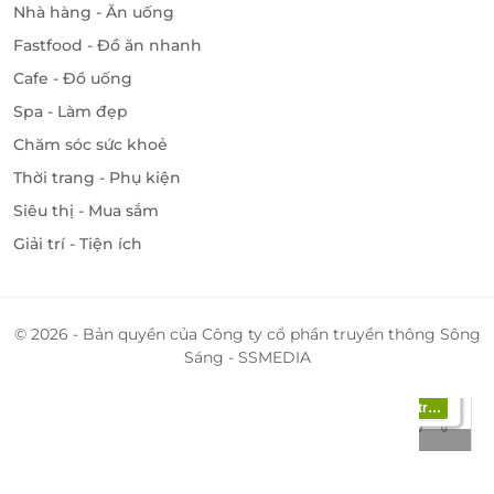
Nhà hàng - Ăn uống
Fastfood - Đồ ăn nhanh
Cafe - Đồ uống
Spa - Làm đẹp
Chăm sóc sức khoẻ
Thời trang - Phụ kiện
Ẩm thực Tây Bắc thơm ngon, hấp dẫn
Siêu thị - Mua sắm
Đặc biệt, bạn sẽ được ghé thăm Farm - một trong
Giải trí - Tiện ích
những sản phẩm chính của Sỏi resort in Farm được
thể hiện ngay từ cái tên, gồm các vườn thanh long,
vườn rau, vườn bưởi, vườn cam... Nông trại sẽ là một
© 2026 - Bản quyền của Công ty cổ phần truyền thông Sông
trong những điểm độc đáo nhất mà quý khách được
Sáng - SSMEDIA
trải nghiệm khi đặt chân đến.