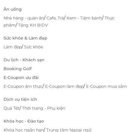
Ăn uống
/
/
/
Nhà hàng - quán ăn
Cafe, Trà
Kem - Tiệm bánh
Thực
/
phẩm
Tặng KH BIDV
Sức khỏe & Làm đẹp
/
Làm đẹp
Sức khỏe
Du lịch - Khách sạn
Booking Golf
E-Coupon ưu đãi
/
/
E-Coupon ẩm thực
E-Coupon làm đẹp
E-Coupon mua sắm
Dịch vụ tiện ích
/
Quà Tết
Thời trang - Phụ kiện
Khóa học - Đào tạo
/
Khóa học ngắn hạn
Trung tâm Ngoại ngữ