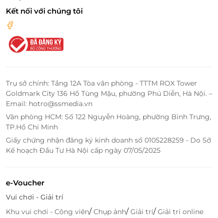
Kết nối với chúng tôi
Các phòng được thiết kế hiện đại, đầy đủ tiện nghi
Trụ sở chính: Tầng 12A Tòa văn phòng - TTTM ROX Tower
Goldmark City 136 Hồ Tùng Mậu, phường Phú Diễn, Hà Nội. –
Bên cạnh đó, tại Sỏi Resort in Farm có rất nhiều hoạt
Email: hotro@ssmedia.vn
động trải nghiệm, vui chơi và học tập thú vị với
Văn phòng HCM: Số 122 Nguyễn Hoàng, phường Bình Trưng,
nhiều tiện ích phù hợp và các đoạt động thể thao
TP.Hồ Chí Minh
như: Bể bơi, giàn phun nước, sân tennis, sasuke… cho
Giấy chứng nhận đăng ký kinh doanh số 0105228259 - Do Sở
tất cả mọi người.
Kế hoạch Đầu Tư Hà Nội cấp ngày 07/05/2025
e-Voucher
Vui chơi - Giải trí
/
/
/
Khu vui chơi - Công viên
Chụp ảnh
Giải trí
Giải trí online