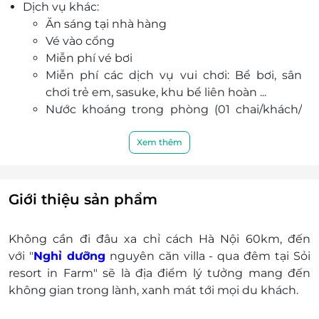
Dịch vụ khác:
Ăn sáng tại nhà hàng
Vé vào cổng
Miễn phí vé bơi
Miễn phí các dịch vụ vui chơi: Bể bơi, sân
chơi trẻ em, sasuke, khu bể liên hoàn ...
Nước khoáng trong phòng (01 chai/khách/
phòng)
Trà và café trong phòng, các dụng cụ pha
Xem thêm
chế trong phòng
Cung cấp các dịch vụ mini bar trong phòng
Dịch vụ wifi, truyền hình, điều hòa
Giới thiệu sản phẩm
Giá phòng trẻ em:
Trẻ em 6 - 11 tuổi: 460.000VNĐ
Không cần đi đâu xa chỉ cách Hà Nội 60km, đến
Trẻ từ 12 tuổi trở lên: 520.000VNĐ
với "
Nghỉ dưỡng
nguyên căn villa - qua đêm tại Sỏi
Phụ thu:
resort in Farm" sẽ là địa điểm lý tưởng mang đến
Giường phụ 560.000VNĐ/ 1 người.
không gian trong lành, xanh mát tới mọi du khách.
Điều kiện đặt & nhận phòng:
Check phòng trước khi mua voucher