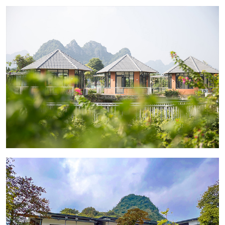
Giờ nhận phòng: 14h00
Giờ trả phòng: 12h00
Nếu nhận phòng sớm & trả phòng muộn:
Phụ thu trực tiếp tại resort
Hotline đặt phòng & tư vấn (9h00-20h00): 1900
2065 / 0981 500 919
Điều kiện hoãn/huỷ phòng: Không hoàn hủy.
Một khách hàng được mua nhiều E-
Voucher/E-Coupon
E-Voucher/E-Coupon không có giá trị quy
đổi thành tiền mặt, không trả lại tiền thừa.
Không áp dụng đồng thời với chương trình
khuyến mại khác
Giá đã bao gồm VAT