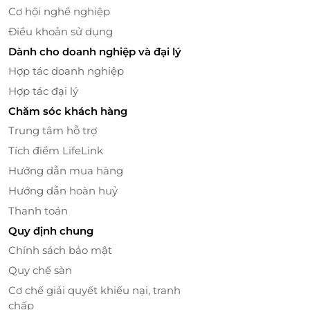
Cơ hội nghề nghiệp
Điều khoản sử dụng
Dành cho doanh nghiệp và đại lý
Trải nghiệm nghỉ dưỡng tại Sỏi Resort in Farm, du
Hợp tác doanh nghiệp
khách sẽ có cơ hội nghỉ ngơi, thư giãn trong không
Hợp tác đại lý
viên cây xanh rộng lớn cùng hệ thống villa bao gồm
4 căn biệt thự với 32 phòng riêng biệt nằm liền kề
Chăm sóc khách hàng
chân núi. Các phòng trong villa được cung cấp đầy
Trung tâm hỗ trợ
đủ tiện nghi, dịch vụ với tiêu chuẩn 4 sao chắc chắn
Tích điểm LifeLink
sẽ làm hài lòng tất cả các khách hàng khi ghé thăm
Hướng dẫn mua hàng
Sỏi Resort In Farm.
Hướng dẫn hoàn huỷ
Thanh toán
Quy định chung
Chính sách bảo mật
Quy chế sàn
Cơ chế giải quyết khiếu nại, tranh
chấp