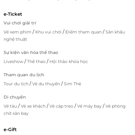
e-Ticket
Vui chơi giải trí
Bể bơi rộng, sạch sẽ giúp du khách có những giây phút thư giãn
thoải mái
/
/
/
Vé xem phim
Khu vui chơi
Điểm tham quan
Sân khấu
nghệ thuật
Ngoài ra, hệ thống nhà hàng với không gian mở
không những đem đến cho thực khách cảm giác
Sự kiện văn hóa thể thao
thoáng đãng thân thuộc khi bước chân vào cửa, mà
/
/
Liveshow
Thể thao
Hội thảo khóa học
còn mang đến những món ăn độc đáo mang đậm
bản sắc dân tộc giữa lòng Hòa Bình thơm ngon, hấp
Tham quan du lịch
dẫn.
/
/
Tour du lịch
Vé du thuyền
Sim Thẻ
Di chuyển
/
/
/
/
Vé tàu
Vé xe khách
Vé cáp treo
Vé máy bay
Vé phòng
chờ sân bay
e-Gift