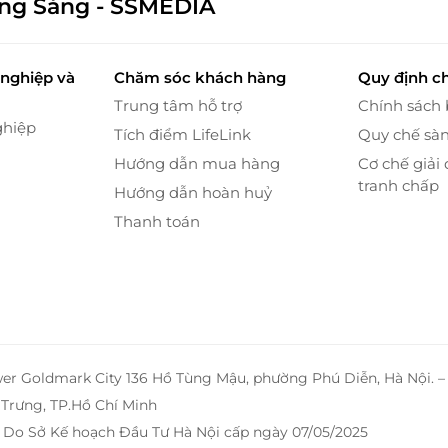
ông Sáng - SSMEDIA
nghiệp và
Chăm sóc khách hàng
Quy định c
Trung tâm hỗ trợ
Chính sách
ghiệp
Tích điểm LifeLink
Quy chế sà
Hướng dẫn mua hàng
Cơ chế giải 
hòng khác nhau với không gian riêng tư, nằm dọc
tranh chấp
Hướng dẫn hoàn huỷ
ộng lớn, tràn ngập ánh sáng của núi rừng Tây Bắc.
Thanh toán
wer Goldmark City 136 Hồ Tùng Mậu, phường Phú Diễn, Hà Nội. 
Trưng, TP.Hồ Chí Minh
 Do Sở Kế hoạch Đầu Tư Hà Nội cấp ngày 07/05/2025