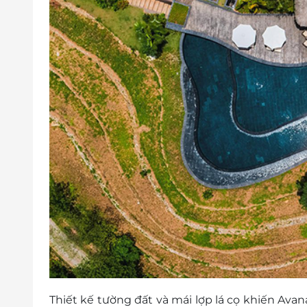
Phụ thu (có thể thêm/bớt tuỳ thực tế):
Giường phụ: Phụ thu cho người lớn th
phụ và ăn sáng.
Ngày Lễ/ tết: Lễ Tết (9-11/4; 30/4-3/5; 02
1.000.000 VNĐ/ căn/ đêm – Yêu cầu ở tối
Cuối tuần thứ 6,7: Check giá trực tiếp
Điều kiện đặt & nhận phòng - Check tình tr
Giờ nhận phòng: 14h00
Giờ trả phòng: 11h00
Hotline đặt phòng & tư vấn (9h00-20h00)
Điều kiện hoãn/ huỷ phòng: Không hoàn/hủ
Điều kiện khác:
Một khách hàng được mua nhiều E-Vou
E-Voucher không có giá trị quy đổi thành 
Không áp dụng đồng thời với chương tr
Giá đã bao gồm thuế và phí phục vụ.
Thiết kế tường đất và mái lợp lá cọ khiến Ava