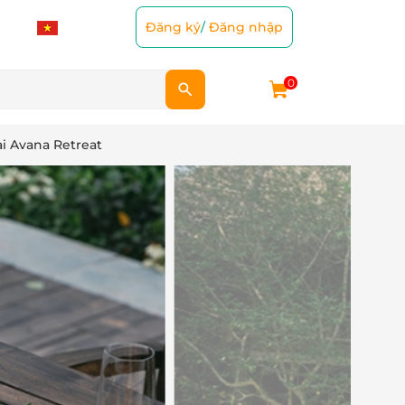
Đăng ký
/
Đăng nhập
0
i Avana Retreat