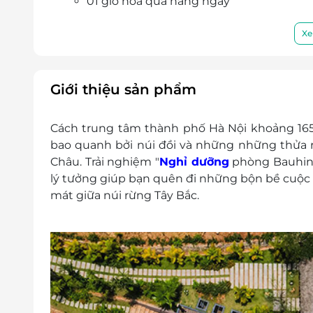
01 giỏ hoa quả hàng ngày
Nước hoa quả ép hàng ngày
Nước tinh khiết Avana hàng ngày
Xe
Miễn phí Mini-bar trong phòng – được 
Miễn phí café (viên nén pha bằng máy) 
Miễn phí ăn nhẹ buổi chiều tại Cloud Poo
Giới thiệu sản phẩm
Miễn phí sử dụng máy tính bảng trong
Dịch vụ xe điện
Cách trung tâm thành phố Hà Nội khoảng 165
Dịch vụ làm phòng mỗi tối
bao quanh bởi núi đồi và những những thửa
Miễn phí bể bơi nước nóng tại Cloud Poo
Châu. Trải nghiệm "
Nghỉ dưỡng
phòng
Bauhin
Miễn phí sử dụng phòng gym, kidclub, khu
lý tưởng giúp bạn quên đi những bộn bề cuộc 
phòng Yoga
mát giữa núi rừng Tây Bắc.
Đặc quyền Avana Exclusive: Không có
Giá phòng trẻ em:
Phụ thu cho trẻ em thứ 2 dưới 3-5 tuổ
sáng
Phụ thu cho trẻ em thứ 1 từ 6-11 tuổi:
Phụ thu cho trẻ em thứ 2 từ 6-11 tuổi:
sáng.