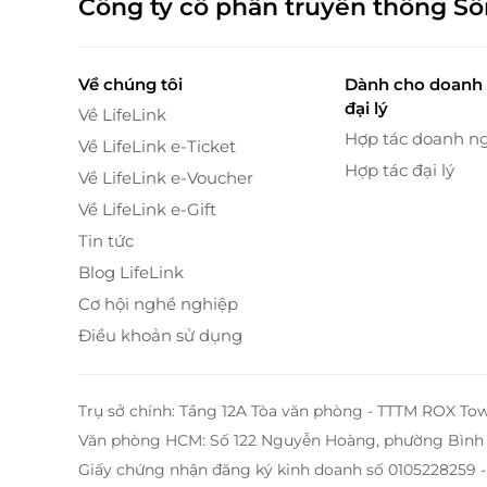
Công ty cổ phần truyền thông S
Về chúng tôi
Dành cho doanh 
đại lý
Về LifeLink
Hợp tác doanh n
Về LifeLink e-Ticket
Hợp tác đại lý
Về LifeLink e-Voucher
Avana Retreat sở hữu 36 villa và các hạng p
Về LifeLink e-Gift
theo sườn núi, mở ra khung cảnh thiên nhiên r
Tin tức
Blog LifeLink
Cơ hội nghề nghiệp
Điều khoản sử dụng
Trụ sở chính: Tầng 12A Tòa văn phòng - TTTM ROX To
Văn phòng HCM: Số 122 Nguyễn Hoàng, phường Bình 
Giấy chứng nhận đăng ký kinh doanh số 0105228259 -