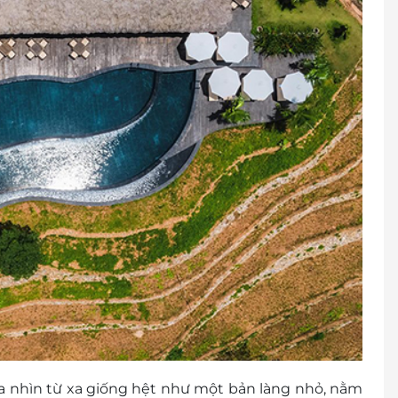
ứ 3: 1.350.000 VND/ người/ đêm bao gồm giường
-04/09/2022, 24/12/2022, 31/12/2022): Giá cuối tuần +
 thiểu 2 đêm.
ạng phòng trước khi thanh toán mua evoucher.
: 1900 2065 / 0981.500.919
y
cher
tiền mặt, không trả lại tiền thừa.
ình khuyến mại khác
na nhìn từ xa giống hệt như một bản làng nhỏ, nằm