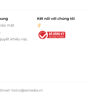
hung
Kết nối với chúng tôi
 bảo mật
n
quyết khiếu nại,
– Email: hotro@ssmedia.vn