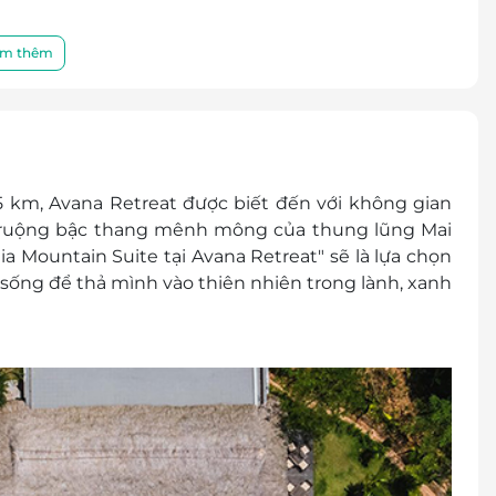
m thêm
thêm mới hàng ngày.
và trà Việt Nam trong phòng mỗi ngày.
l Bar
 phòng
 km, Avana Retreat được biết đến với không gian
 ruộng bậc thang mênh mông của thung lũng Mai
l Bar
ia Mountain Suite
tại Avana Retreat" sẽ là lựa chọn
 vui chơi ngoài trời, thư viện, bảo tàng nhà sàn,
sống để thả mình vào thiên nhiên trong lành, xanh
i: 500.000 VND/bé/đêm bao gồm giường phụ và ăn
 450.000 VND/bé/đêm bao gồm ăn sáng
 950.000 VND/bé/đêm bao gồm giường phụ và ăn