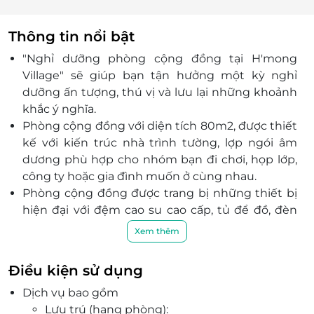
Thông tin nổi bật
"Nghỉ dưỡng phòng cộng đồng tại H'mong
Village" sẽ giúp bạn tận hưởng một kỳ nghỉ
dưỡng ấn tượng, thú vị và lưu lại những khoảnh
khắc ý nghĩa.
Phòng cộng đồng với diện tích 80m2, được thiết
kế với kiến trúc nhà trình tường, lợp ngói âm
dương phù hợp cho nhóm bạn đi chơi, họp lớp,
công ty hoặc gia đình muốn ở cùng nhau.
Phòng cộng đồng được trang bị những thiết bị
hiện đại với đệm cao su cao cấp, tủ để đồ, đèn
đọc sách, nhà vệ sinh sạch sẽ,...
Xem thêm
Khu nghỉ dưỡng
H'mong Village
có diện tích
20ha chia làm hai khu: gồm 25 bungalow & khu
Điều kiện sử dụng
nhà nghỉ cộng đồng có sức chứa 50 người, cung
Dịch vụ bao gồm
cấp đầy đủ các dịch vụ nghỉ dưỡng, tham quan,
Lưu trú (hạng phòng):
ẩm thực, giải trí và trải nghiệm văn hóa vùng cao.