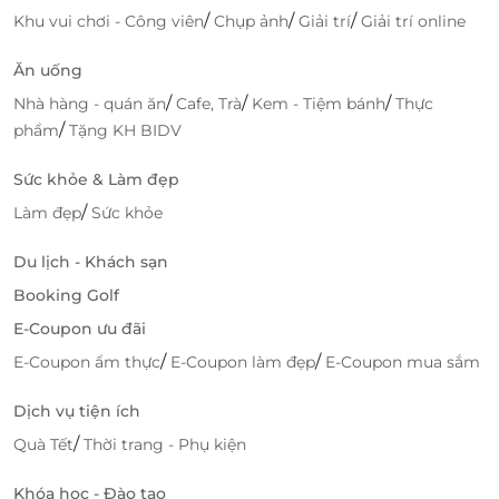
Khu nghỉ dưỡng là không gian lãng mạn để quý
/
/
/
Khu vui chơi - Công viên
Chụp ảnh
Giải trí
Giải trí online
khách tận hưởng kỳ nghỉ trọn vẹn bên cạnh những
người thân yêu của mình.
Ăn uống
/
/
/
Nhà hàng - quán ăn
Cafe, Trà
Kem - Tiệm bánh
Thực
/
phẩm
Tặng KH BIDV
Sức khỏe & Làm đẹp
/
Làm đẹp
Sức khỏe
Du lịch - Khách sạn
Booking Golf
E-Coupon ưu đãi
/
/
E-Coupon ẩm thực
E-Coupon làm đẹp
E-Coupon mua sắm
Với đội ngũ nhân viên giàu kinh nghiệm, tận tâm
Dịch vụ tiện ích
cùng chất lượng dịch vụ đẳng cấp, H'Mong Village
/
Quà Tết
Thời trang - Phụ kiện
hứa hẹn sẽ mang đến sự hài lòng nhất tới mọi du
khách.
Khóa học - Đào tạo