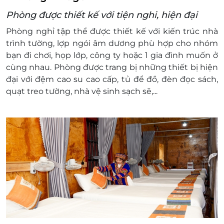
15-18h: mất 50% phí, sau 18h mất 100% phí
Phòng được thiết kế với tiện nghi, hiện đại
Hotline đặt phòng & tư vấn (9h-20h): 1900
2065 / 038 788 1956
Phòng nghỉ tập thể được thiết kế với kiến trúc nhà
Văn phòng HCM: 028 6680 8757 / 038 788
trình tường, lợp ngói âm dương phù hợp cho nhóm
1956
bạn đi chơi, họp lớp, công ty hoặc 1 gia đình muốn ở
Quy định chung: Chấp nhận thanh toán bằng
cùng nhau. Phòng được trang bị những thiết bị hiện
tiền mặt hoặc chuyển khoản online
đại với đệm cao su cao cấp, tủ để đồ, đèn đọc sách,
Điều kiện khác
quạt treo tường, nhà vệ sinh sạch sẽ,...
Áp dụng 01 E-Voucher/E-Coupon cho 01
khách
Một khách hàng được mua nhiều E-
Voucher/E-Coupon
E-Voucher/E-Coupon không có giá trị quy
đổi thành tiền mặt, không trả lại tiền thừa.
Không áp dụng đồng thời với chương trình
khuyến mại khác