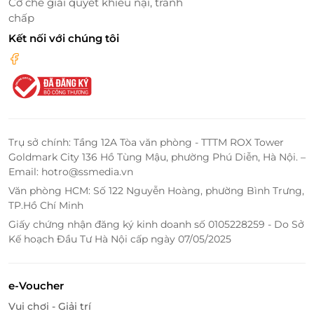
Cơ chế giải quyết khiếu nại, tranh
giác thư thái và những trải nghiệm độc đáo dành
chấp
cho du khách, gợi nhớ lại những dấu ấn văn hóa xa
Kết nối với chúng tôi
xưa mà vẫn mang hơi thở đương đại.
Trụ sở chính: Tầng 12A Tòa văn phòng - TTTM ROX Tower
Goldmark City 136 Hồ Tùng Mậu, phường Phú Diễn, Hà Nội. –
Email: hotro@ssmedia.vn
Văn phòng HCM: Số 122 Nguyễn Hoàng, phường Bình Trưng,
TP.Hồ Chí Minh
Giấy chứng nhận đăng ký kinh doanh số 0105228259 - Do Sở
Kế hoạch Đầu Tư Hà Nội cấp ngày 07/05/2025
H'Mong Village là điểm đến lý tưởng cho du khách
tham quan, trải nghiệm và tận hưởng không gian
e-Voucher
sống trong lành, mát mẻ, thư giãn và tái tạo lại năng
Vui chơi - Giải trí
lượng, xua tan đi những mệt mỏi trong cuộc sống.