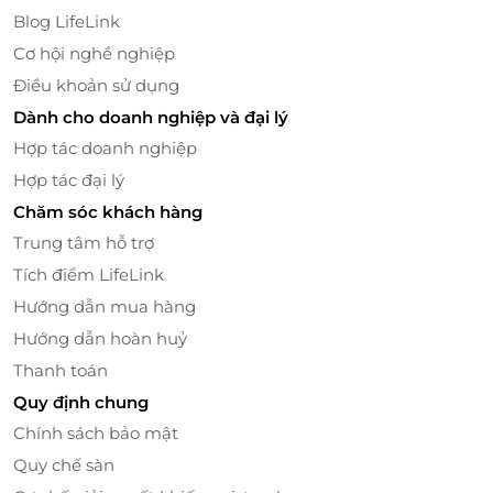
Blog LifeLink
Cơ hội nghề nghiệp
Điều khoản sử dụng
Dành cho doanh nghiệp và đại lý
Hợp tác doanh nghiệp
Hợp tác đại lý
Chăm sóc khách hàng
Trung tâm hỗ trợ
Tích điểm LifeLink
Hướng dẫn mua hàng
Hướng dẫn hoàn huỷ
Thanh toán
H'Mong Village - bản giao hưởng nghệ
thuật giữa Cao nguyên
Quy định chung
Chính sách bảo mật
H'Mong Village là nơi gìn giữ và phát huy những giá
Quy chế sàn
trị văn hóa đặc sắc của dân tộc H'Mong, kết hợp với
không gian xanh rộng mở, yên bình mang lại cảm