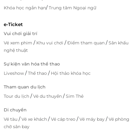
/
Khóa học ngắn hạn
Trung tâm Ngoại ngữ
e-Ticket
Vui chơi giải trí
/
/
/
Vé xem phim
Khu vui chơi
Điểm tham quan
Sân khấu
nghệ thuật
Sự kiện văn hóa thể thao
/
/
Liveshow
Thể thao
Hội thảo khóa học
Truy cập
LifeLink
để sở hữu vô vàn deal du lịch hấp
Tham quan du lịch
dẫn bạn nhé!
/
/
Tour du lịch
Vé du thuyền
Sim Thẻ
Di chuyển
/
/
/
/
Vé tàu
Vé xe khách
Vé cáp treo
Vé máy bay
Vé phòng
LifeLink
chờ sân bay