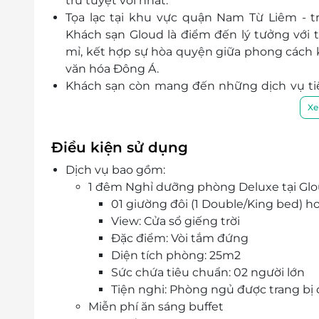
trú tuyệt vời nhất.
Tọa lạc tại khu vực quận Nam Từ Liêm - 
Khách sạn Gloud là điểm đến lý tưởng với t
mỉ, kết hợp sự hòa quyện giữa phong cách k
văn hóa Đông Á.
Khách sạn còn mang đến những dịch vụ ti
ăn đặc sắc từ cả ẩm thực Việt Nam và quốc
Xe
cocktail thú vị, phòng họp và sự kiện hiện đại.
Với dịch vụ chuyên nghiệp và không gian s
Điều kiện sử dụng
khách một kỳ nghỉ hoàn hảo và đáng nhớ tại
Dịch vụ bao gồm:
1 đêm Nghỉ dưỡng phòng Deluxe tại Glou
01 giường đôi (1 Double/King bed) h
View: Cửa sổ giếng trời
Đặc điểm: Vòi tắm đứng
Diện tích phòng: 25m2
Sức chứa tiêu chuẩn: 02 người lớn
Tiện nghi: Phòng ngủ được trang bị đ
Miễn phí ăn sáng buffet