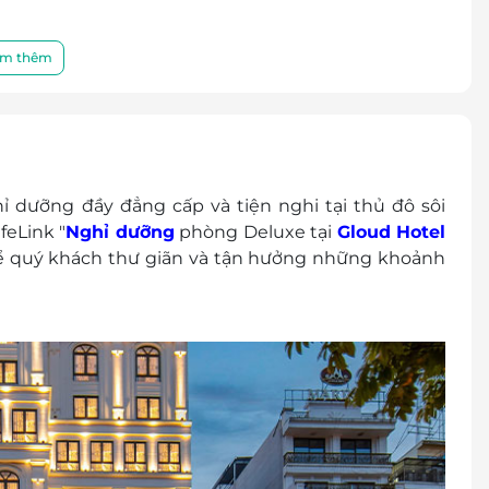
 ngày, theo tiêu chuẩn phòng.
m thêm
ế GTGT
ác chi phí phát sinh khác
 dưỡng đầy đẳng cấp và tiện nghi tại thủ đô sôi
125,000 VNĐ/bé/đêm
feLink "
Nghỉ dưỡng
phòng Deluxe tại
Gloud Hotel
người lớn
 để quý khách thư giãn và tận hưởng những khoảnh
ười/đêm
g/đêm
ưu trú (tùy tình trạng phòng). Giai đoạn cao điểm
ng: Trước 12h00
huộc vào tình trạng phòng và có thể sẽ phụ thu
): 1900 2065 / 0702 804 262