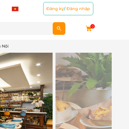
Đăng ký
/
Đăng nhập
0
 Nội