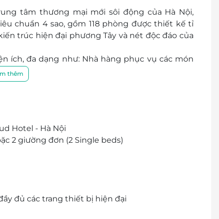
trung tâm thương mại mới sôi động của Hà Nội,
iêu chuẩn 4 sao, gồm 118 phòng được thiết kế tỉ
iến trúc hiện đại phương Tây và nét độc đáo của
ện ích, đa dạng như: Nhà hàng phục vụ các món
 tế, quầy bar với các loại đồ uống đặc biệt và
m thêm
..
ang trọng, Gloud Hotel hứa hẹn mang lại cho du
 thủ đô Hà Nội.
d Hotel - Hà Nội
oặc 2 giường đơn (2 Single beds)
ầy đủ các trang thiết bị hiện đại