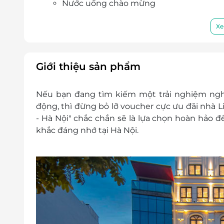
Nước uống chào mừng
Nước suối, trà, cà phê trong phòng hàng
Dịch vụ dọn phòng hàng ngày
Xe
Dịch vụ Internet
Miễn phí sử dụng phòng tập gym
Giá trên đã bao gồm phí phục vụ và thu
Giới thiệu sản phẩm
Dịch vụ không bao gồm: Chi phí cá nhân và c
Chính sách phụ thu:
Nếu bạn đang tìm kiếm một trải nghiệm nghỉ
Trẻ em từ 6 đến dưới 12 tuổi phụ thu: 
động, thì đừng bỏ lỡ voucher cực ưu đãi nhà Li
Trẻ em từ 12 tuổi trở lên được tính như 
- Hà Nội" chắc chắn sẽ là lựa chọn hoàn hảo
Phí phụ thu người lớn: 250,000 VNĐ/ng
khắc đáng nhớ tại Hà Nội.
Kê giường phụ giá: 550,000 VNĐ/giườn
Điều kiện đặt & nhận phòng:
Đặt ít nhất 7 - 10 ngày trước ngày đến l
cần đặt trước 2 tuần
Giờ nhận phòng: Sau 14h00 / Giờ trả phò
Check in sớm - Check out muộn: tùy t
theo quy định của khách sạn
Hotline đặt phòng & tư vấn (9h00-20h00