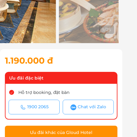
9
/
25
1.190.000 đ
Ưu đãi đặc biệt
Hỗ trợ booking, đặt bàn
1900 2065
Chat với Zalo
Ưu đãi khác của Gloud Hotel