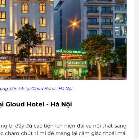
yên, để đảm bảo quyền lợi vui lòng liên hệ với
phòng, nâng cấp hạng phòng, các khoản phụ thu
oán
oán nhưng chưa liên hệ với LifeLink, chúng tôi
h vụ LifeLink
ến lưu trú 100% voucher. Không hủy, hoàn, thay
g, tiện ích tại
Gloud Hotel - Hà Nội
 khách
cher/E-Coupon
i Gloud Hotel - Hà Nội
đổi thành tiền mặt, không trả lại tiền thừa
ình khuyến mại khác.
g bị đầy đủ các tiện ích hiện đại và nội thất sang
ợc chăm chút tỉ mỉ để mang lại cảm giác thoải mái