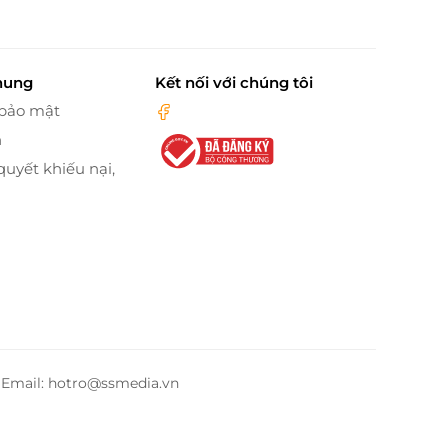
hung
Kết nối với chúng tôi
 bảo mật
n
quyết khiếu nại,
– Email: hotro@ssmedia.vn