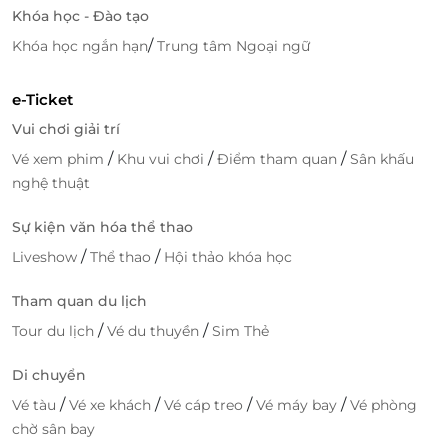
Khóa học - Đào tạo
/
Khóa học ngắn hạn
Trung tâm Ngoại ngữ
Truy cập
LifeLink
để khám phá nhiều deal khách
sạn giá ưu đãi nhất!
e-Ticket
Vui chơi giải trí
/
/
/
Vé xem phim
Khu vui chơi
Điểm tham quan
Sân khấu
nghệ thuật
LifeLink
Sự kiện văn hóa thể thao
/
/
Liveshow
Thể thao
Hội thảo khóa học
Tham quan du lịch
/
/
Tour du lịch
Vé du thuyền
Sim Thẻ
Di chuyển
/
/
/
/
Vé tàu
Vé xe khách
Vé cáp treo
Vé máy bay
Vé phòng
chờ sân bay