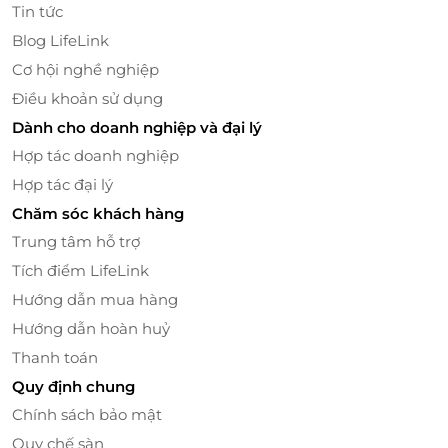
Tin tức
Blog LifeLink
Cơ hội nghề nghiệp
Điều khoản sử dụng
Tầm nhìn tuyệt đẹp
Dành cho doanh nghiệp và đại lý
Hợp tác doanh nghiệp
Ngoài ra, các phòng Deluxe tại The Yacht Hotel by
DC cung cấp tầm nhìn đẹp mắt ra biển hoặc thành
Hợp tác đại lý
phố, mang lại cảm giác thư thái và dễ chịu. Bạn có
Chăm sóc khách hàng
thể thưởng thức khung cảnh tuyệt vời ngay từ
Trung tâm hỗ trợ
phòng của mình, tạo thêm phần lãng mạn cho kỳ
Tích điểm LifeLink
nghỉ.
Hướng dẫn mua hàng
Đặt phòng khách sạn giá ưu đãi trên
Hướng dẫn hoàn huỷ
LifeLink
Thanh toán
Tại sao nên đặt phòng Deluxe trên LifeLink?
Quy định chung
LifeLink thường xuyên cung cấp các ưu đãi và giảm
Chính sách bảo mật
giá hấp dẫn cho việc đặt phòng tại The Yacht Hotel
Quy chế sàn