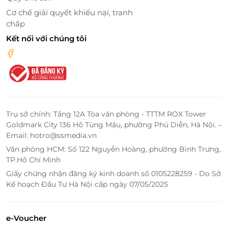
by DC. Bạn có thể tận hưởng kỳ nghỉ sang trọng với
Cơ chế giải quyết khiếu nại, tranh
mức giá ưu đãi nhất.
Với giao diện dễ sử dụng,
chấp
LifeLink giúp bạn thực hiện các bước đặt phòng
Kết nối với chúng tôi
nhanh chóng và thuận tiện.
Trụ sở chính: Tầng 12A Tòa văn phòng - TTTM ROX Tower
Goldmark City 136 Hồ Tùng Mậu, phường Phú Diễn, Hà Nội. –
Email: hotro@ssmedia.vn
Văn phòng HCM: Số 122 Nguyễn Hoàng, phường Bình Trưng,
TP.Hồ Chí Minh
Giấy chứng nhận đăng ký kinh doanh số 0105228259 - Do Sở
Kế hoạch Đầu Tư Hà Nội cấp ngày 07/05/2025
Đặt phòng trực tuyến dễ dàng, an toàn và tiện
lợi
e-Voucher
Khi nói đến việc đặt phòng khách sạn, sự tiện lợi và