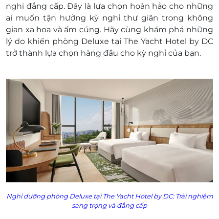
nghi đẳng cấp. Đây là lựa chọn hoàn hảo cho những
thứ 7 trong tháng 6, tháng 7, tháng 8/2024
ai muốn tận hưởng kỳ nghỉ thư giãn trong không
phụ thu 700.000 VNĐ/phòng/đêm
gian xa hoa và ấm cúng. Hãy cùng khám phá những
Lễ, Tết áp dụng như sau: 31/08 - 03/09,
lý do khiến phòng Deluxe tại The Yacht Hotel by DC
31/12/24 phụ thu 900.000 VNĐ/phòng/đêm
trở thành lựa chọn hàng đầu cho kỳ nghỉ của bạn.
Trẻ em từ 12 tuổi trở lên (tính như người lớn
thứ 3): phụ thu 350.000 VNĐ/người/đêm
(không kê giường phụ + ăn sáng, bé 6 - 12
tuổi phụ thu 175.000 VNĐ/người không kê
giường phụ
Trẻ em từ 12 tuổi trở lên kê giường phụ phụ
thu 800.000 VNĐ/khách, từ 6 tuổi - 12 tuổi
phụ thu 625.000 VNĐ/khách kê giường phụ
Miễn phí 02 trẻ em dưới 6 tuổi
Thời gian nhận trả phòng:
Giờ nhận phòng: Sau 15h00
Giờ trả phòng: Trước 12h00
Nghỉ dưỡng phòng Deluxe tại The Yacht Hotel by DC: Trải nghiệm
Điều kiện đặt đặt tour:
sang trọng và đẳng cấp
Hotline đặt tour tư vấn (9h00-20h00): 1900