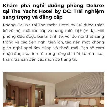
2065 / 0387 881 956
Khám phá nghỉ dưỡng phòng Deluxe
Văn phòng HCM: 028 6680 8757 / 0387 881
tại The Yacht Hotel by DC: Trải nghiệm
956
sang trọng và đẳng cấp
Liên hệ check tình trạng phòng trống trước
khi mua voucher
Phòng Deluxe tại The Yacht Hotel by DC được thiết
Điều kiện khác:
kế với nội thất cao cấp và trang thiết bị hiện đại. Mỗi
Áp dụng 01 E-Voucher/E-Coupon cho 02
phòng đều được bài trí tinh tế, với đồ nội thất sang
khách
trọng và các tiện nghi tiện ích, tạo nên một không
Một khách hàng được mua nhiều E-
gian nghỉ ngơi ấm cúng và thoải mái. Bạn sẽ cảm
Voucher/E-Coupon
nhận được sự tinh tế trong từng chi tiết, từ rèm cửa,
E-Voucher/E-Coupon không có giá trị quy
thảm trải sàn đến các món đồ trang trí.
đổi thành tiền mặt, không trả lại tiền thừa
Không áp dụng đồng thời với chương trình
khuyến mại khác.