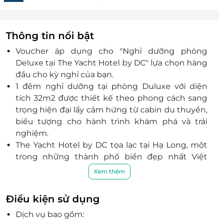
Thông tin nổi bật
Voucher áp dụng cho "Nghỉ dưỡng phòng
Deluxe tại The Yacht Hotel by DC" lựa chọn hàng
đầu cho kỳ nghỉ của bạn.
1 đêm nghỉ dưỡng tại phòng Duluxe với diện
tích 32m2 được thiết kế theo phong cách sang
trọng hiện đại lấy cảm hứng từ cabin du thuyền,
biểu tượng cho hành trình khám phá và trải
nghiệm.
The Yacht Hotel by DC tọa lạc tại Hạ Long, một
trong những thành phố biển đẹp nhất Việt
Nam, lấy cảm hứng từ vẻ đẹp của Hạ Long cũng
Xem thêm
như được xây dựng và quản lý bởi những người
con của thành phố, khách sạn The Yacht by DC
Điều kiện sử dụng
mang đến sự kết hợp hoàn hảo giữa dịch vụ tinh
Dịch vụ bao gồm:
tế đến từng chi tiết và bản sắc địa phương độc