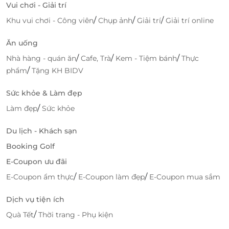
Vui chơi - Giải trí
an toàn luôn là yếu tố hàng đầu. LifeLink mang đến
cho bạn trải nghiệm đặt phòng trực tuyến không
/
/
/
Khu vui chơi - Công viên
Chụp ảnh
Giải trí
Giải trí online
chỉ đơn giản mà còn đáng tin cậy, giúp bạn tiết kiệm
thời gian và công sức. Với nền tảng dễ sử dụng, bạn
Ăn uống
có thể dễ dàng tìm kiếm và lựa chọn từ hàng nghìn
/
/
/
Nhà hàng - quán ăn
Cafe, Trà
Kem - Tiệm bánh
Thực
khách sạn chất lượng cao, từ những khu nghỉ dưỡng
/
phẩm
Tặng KH BIDV
sang trọng đến những căn phòng ấm cúng. Đội ngũ
hỗ trợ khách hàng luôn sẵn sàng giải đáp mọi thắc
Sức khỏe & Làm đẹp
mắc và hỗ trợ bạn trong suốt quá trình đặt phòng và
/
Làm đẹp
Sức khỏe
lưu trú.
Du lịch - Khách sạn
Booking Golf
E-Coupon ưu đãi
/
/
E-Coupon ẩm thực
E-Coupon làm đẹp
E-Coupon mua sắm
Dịch vụ tiện ích
/
Quà Tết
Thời trang - Phụ kiện