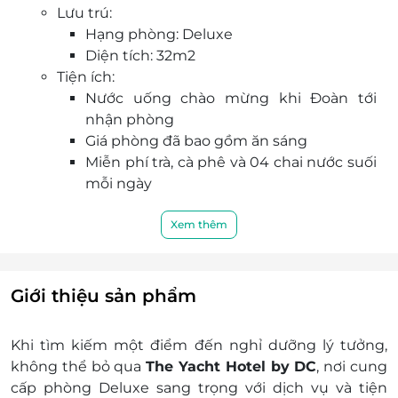
Lưu trú:
đáo dưới góc nhìn đương đại mới mẻ.
Hạng phòng: Deluxe
Nằm ở Hạ Long, cách Bãi Cháy 15 phút đi bộ, The
Diện tích: 32m2
Yacht Hotel by DC cung cấp chỗ nghỉ có xe đạp
Tiện ích:
miễn phí, chỗ đậu xe riêng miễn phí, hồ bơi
Nước uống chào mừng khi Đoàn tới
ngoài trời và trung tâm thể dục. Chỗ nghỉ này có
nhận phòng
các tiện nghi như khu vườn, phòng chờ chung
Giá phòng đã bao gồm ăn sáng
và quầy bar.
Miễn phí trà, cà phê và 04 chai nước suối
Tại chỗ nghỉ, khách sẽ tìm thấy nhà hàng phục
mỗi ngày
vụ ẩm thực Nhật, Việt và địa phương.
Miễn phí sử dụng phòng tập, bể bơi và
Đội ngũ nhân viên lễ tân 24/24 giao tiếp thành
khu vui chơi trẻ em
Xem thêm
thạo bằng tiếng Anh, tiếng Việt và tiếng Hoa.
Miễn phí sử dụng mạng không dây Wi-
Fi tại phòng nghỉ và khu vực chung
Dịch vụ không bao gồm:
Giới thiệu sản phẩm
Chi phí cá nhân như giặt ủi, điện thoại, ăn
uống,...
Khi tìm kiếm một điểm đến nghỉ dưỡng lý tưởng,
Chi phí không được nêu trong chương trình
không thể bỏ qua
The Yacht Hotel by DC
, nơi cung
Phụ thu:
cấp phòng Deluxe sang trọng với dịch vụ và tiện
Phụ thu trong giai đoạn cao điểm thứ 6 và