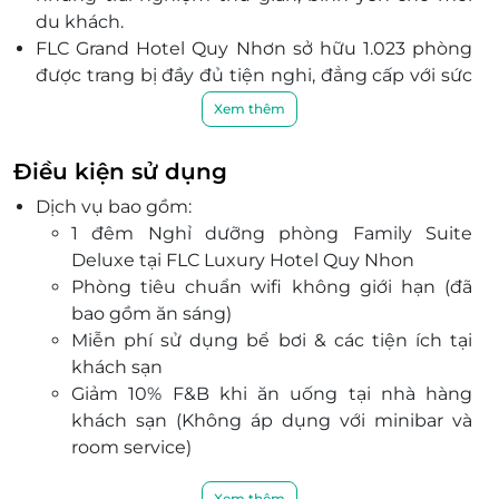
du khách.
FLC Grand Hotel Quy Nhơn sở hữu 1.023 phòng
được trang bị đầy đủ tiện nghi, đẳng cấp với sức
chứa lên tới 3.500 khách cùng vẻ đẹp thiên
Xem thêm
nhiên nguyên sơ, hấp dẫn.
Tận hưởng những dịch vụ đẳng cấp, chuyên
Điều kiện sử dụng
nghiệp như: Nhà hàng, sân golf, phòng tập
Dịch vụ bao gồm:
gym, Zoo Safari Park, khu vui chơi trẻ em, bể bơi
1 đêm Nghỉ dưỡng phòng Family Suite
ngoài trời, nurture spa, trò chơi dưới nước vô
Deluxe tại FLC Luxury Hotel Quy Nhon
cùng hấp dẫn.
Phòng tiêu chuẩn wifi không giới hạn (đã
FLC Quy Nhon Golf Links là sự kết hợp hài hòa
bao gồm ăn sáng)
giữa thiết kế độc đáo của sân golf 18 hố và
Miễn phí sử dụng bể bơi & các tiện ích tại
khung cảnh nên thơ của bờ biển Nhơn Lý với địa
khách sạn
danh Eo Gió, nơi được xem là có cảnh bình minh
Giảm 10% F&B khi ăn uống tại nhà hàng
đẹp nhất Việt Nam.
khách sạn (Không áp dụng với minibar và
Bạn sẽ có những phút giây thư giãn được thả
room service)
mình trong làn nước xanh mát tại bể bơi vô cực
Giảm 15% dịch vụ massage và trị liệu spa
ngoài trời chạy bao trùm trước mặt 4 toàn nhà,
Xem thêm