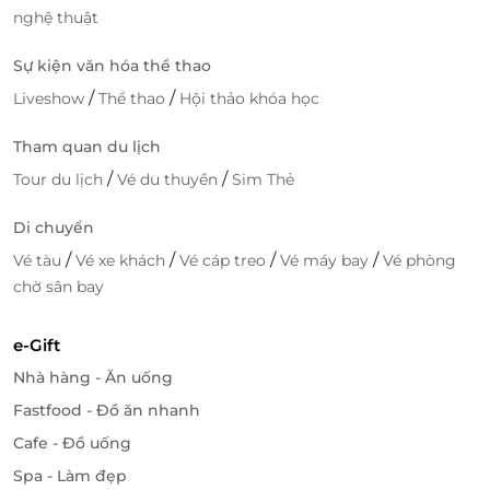
những đồ uống mát lành như
cocktail, nước trái cây,
nghệ thuật
sinh tố.
Sự kiện văn hóa thể thao
/
/
Liveshow
Thể thao
Hội thảo khóa học
Tham quan du lịch
/
/
Tour du lịch
Vé du thuyền
Sim Thẻ
Di chuyển
/
/
/
/
Vé tàu
Vé xe khách
Vé cáp treo
Vé máy bay
Vé phòng
chờ sân bay
e-Gift
Khám phá vẻ đẹp bất tận
Nhà hàng - Ăn uống
Đặc biệt, bạn sẽ có cơ hội khám
phá vẻ đẹp bất tận
Fastfood - Đồ ăn nhanh
của biển Nhơn Lý qua những trò chơi nước độc đáo
Cafe - Đồ uống
tại Trung Tâm Giải trí, trải nghiệm những cung bậc
Spa - Làm đẹp
cảm xúc mới mẻ cùng các môn: Phao bay, Jet Ski,