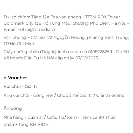
nên thơ của bờ biển Nhơn Lý với địa danh Eo Gió, nơi
được xem là có cảnh bình minh đẹp nhất Việt Nam.
Trụ sở chính: Tầng 12A Tòa văn phòng - TTTM ROX Tower
Goldmark City 136 Hồ Tùng Mậu, phường Phú Diễn, Hà Nội. –
Email: hotro@ssmedia.vn
Văn phòng HCM: Số 122 Nguyễn Hoàng, phường Bình Trưng,
TP.Hồ Chí Minh
Giấy chứng nhận đăng ký kinh doanh số 0105228259 - Do Sở
Kế hoạch Đầu Tư Hà Nội cấp ngày 07/05/2025
e-Voucher
Vui chơi - Giải trí
Nhà hàng sang trọng, rộng rãi đáp ứng mọi nhu cầu của thực
/
/
/
Khu vui chơi - Công viên
Chụp ảnh
Giải trí
Giải trí online
khách.
Ăn uống
Bạn sẽ có những phút giây thư giãn được thả mình
/
/
/
Nhà hàng - quán ăn
Cafe, Trà
Kem - Tiệm bánh
Thực
trong làn nước xanh mát tại bể bơi vô cực ngoài trời
/
phẩm
Tặng KH BIDV
chạy bao trùm trước mặt 4 toàn nhà, mở ra tầm nhìn