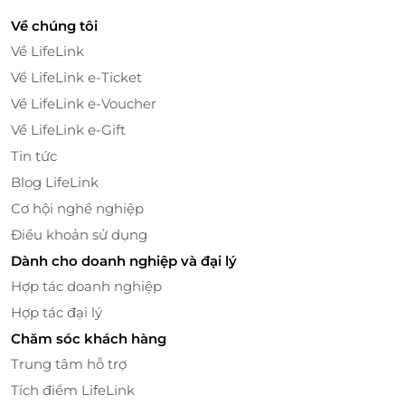
FLC Grand Hotel Quy Nhơn
sở hữu 1.023 phòng được
Về chúng tôi
trang bị đầy đủ tiện nghi, đẳng cấp với sức chứa lên
Về LifeLink
tới 3.500 khách cùng vẻ đẹp thiên nhiên nguyên sơ,
Về LifeLink e-Ticket
hấp dẫn.
Về LifeLink e-Voucher
Về LifeLink e-Gift
Tin tức
Blog LifeLink
Cơ hội nghề nghiệp
Điều khoản sử dụng
Dành cho doanh nghiệp và đại lý
Hợp tác doanh nghiệp
Hợp tác đại lý
Chăm sóc khách hàng
Đa dạng dịch vụ, chuyên nghiêp
Trung tâm hỗ trợ
Đến với
FLC Grand Hotel Quy Nhơn, du khách sẽ có
Tích điểm LifeLink
cơ hội tận hưởng những dịch vụ đẳng cấp, chuyên