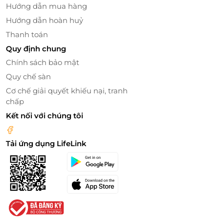
Hướng dẫn mua hàng
nghiệp như: Nhà hàng, sân golf, phòng tập gym, Zoo
Hướng dẫn hoàn huỷ
Safari Park, khu vui chơi trẻ em, bể bơi ngoài trời,
nurture spa, trò chơi dưới nước vô cùng hấp dẫn.
Thanh toán
Quy định chung
Chính sách bảo mật
Quy chế sàn
Cơ chế giải quyết khiếu nại, tranh
chấp
Kết nối với chúng tôi
Tải ứng dụng LifeLink
Sân golf hiện đại xanh mượt.
FLC Quy Nhon Golf Links là sự kết hợp hài hòa giữa
thiết kế độc đáo của sân golf 18 hố và khung cảnh