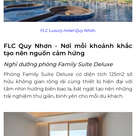
Đêm/Phòng (Gồm ăn sáng)
Trẻ em dưới 6 tuổi/ Surcharge for children
(under 06 years old): Miễn phí
Điều kiện đặt & nhận phòng:
FLC Luxury Hotel Quy Nhơn.
Đặt ít nhất 7 - 10 ngày trước ngày đến lưu trú
(tùy tình trạng phòng). Hiện giai đoạn cao
FLC Quy Nhơn - Nơi mỗi khoảnh khắc
điểm gần kín phòng, cần liên hệ ít nhất 1
tạo nên nguồn cảm hứng
tháng.
Giờ nhận phòng: 14h00
Nghỉ dưỡng phòng Family Suite Deluxe
Giờ trả phòng: 12h00
Phòng
Family Suite Deluxe có diện tích 125m2 sở
Hotline đặt phòng & tư vấn (9h00-20h00):
hữu không gian rộng rãi cùng thiết bị hiện đại với
1900 2065 / 0702804262
tầm nhìn hướng biển bao la, bát ngát tạo nên những
Văn phòng Hồ Chí Minh: 028.6680 8757 / 097
trải nghiệm thư giãn, bình yên cho mỗi du khách.
342 8858
Điều kiện hoãn/huỷ phòng:
Hủy trước 30 ngày miễn phí; tính phí dịch vụ
LifeLink.vn
Hủy phòng từ 15 ngày đến ngày khách đến
lưu trú 100% voucher. Không hủy, hoàn, thay