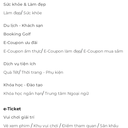
thoáng đãng, ấn tượng.
Sức khỏe & Làm đẹp
/
Làm đẹp
Sức khỏe
Du lịch - Khách sạn
Booking Golf
E-Coupon ưu đãi
/
/
E-Coupon ẩm thực
E-Coupon làm đẹp
E-Coupon mua sắm
Dịch vụ tiện ích
/
Quà Tết
Thời trang - Phụ kiện
Bể bơi 4 mùa trong nhà.
Khóa học - Đào tạo
/
Khóa học ngắn hạn
Trung tâm Ngoại ngữ
Bên cạnh đó, ngoài hương vị ẩm thực Á - Âu, Trung
Hoa phong phú, đa dạng được hệ thống tại nhà
e-Ticket
hàng
FLC Grand Hotel Quy Nhơn
chuẩn bị thì du
khách cũng có thể lựa chọn tới
Aqua Chill Bar
Vui chơi giải trí
nơi
ngắm hoàng hôn thơ mộng tại Quy Nhơn với
/
/
/
Vé xem phim
Khu vui chơi
Điểm tham quan
Sân khấu