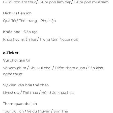
/
/
E-Coupon ẩm thực
E-Coupon làm đẹp
E-Coupon mua sắm
Dịch vụ tiện ích
/
Quà Tết
Thời trang - Phụ kiện
Khóa học - Đào tạo
/
Khóa học ngắn hạn
Trung tâm Ngoại ngữ
e-Ticket
Vui chơi giải trí
/
/
/
Vé xem phim
Khu vui chơi
Điểm tham quan
Sân khấu
nghệ thuật
Sự kiện văn hóa thể thao
Mai Châu Ecolodge hoạt động dựa trên nguyên tắc
/
/
Liveshow
Thể thao
Hội thảo khóa học
sinh thái, từ thiết kế cho tới xây dựng đều hướng tới
việc giảm tác động đến môi trường tự nhiên. Khu
Tham quan du lịch
nghỉ dưỡng gồm 21 bungalow độc lập (43 phòng).
/
/
Tour du lịch
Vé du thuyền
Sim Thẻ