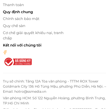
Thanh toán
Quy định chung
Chính sách bảo mật
Quy chế sàn
Cơ chế giải quyết khiếu nại, tranh
chấp
Kết nối với chúng tôi
Ngoài ra, căn phòng sở hữu ban công riêng, nơi du
khách có thể thư giãn trên võng và tận hưởng bầu
không khí yên bình, dễ chịu.
Trụ sở chính: Tầng 12A Tòa văn phòng - TTTM ROX Tower
Goldmark City 136 Hồ Tùng Mậu, phường Phú Diễn, Hà Nội. –
Email: hotro@ssmedia.vn
Văn phòng HCM: Số 122 Nguyễn Hoàng, phường Bình Trưng,
TP.Hồ Chí Minh