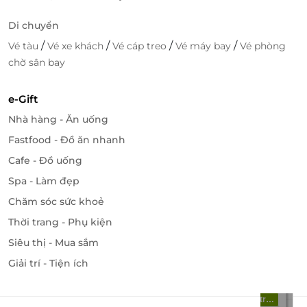
Lối kiến trúc độc đáo mang đậm nét văn hóa dân tộc
Di chuyển
Thái, từ mái cọ, trần nhà, tường, bồn tắm..., đều sử
/
/
/
/
dụng nguyên liệu truyền thống, tự nhiên, thân thiện
Vé tàu
Vé xe khách
Vé cáp treo
Vé máy bay
Vé phòng
như tre, gỗ, đá..., giúp cho du khách có thể cảm nhận
chờ sân bay
như đang hòa mình vào thiên nhiên.
e-Gift
Nhà hàng - Ăn uống
Fastfood - Đồ ăn nhanh
Cafe - Đồ uống
Spa - Làm đẹp
Chăm sóc sức khoẻ
Thời trang - Phụ kiện
Siêu thị - Mua sắm
Giải trí - Tiện ích