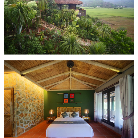
Trẻ em từ 6-11: 400.000vnđ/ trẻ/ khứ hồi
Dưới 5 tuổi: miễn phí xe bus, miễn phí tối đa
1 trẻ/1 phòng, trẻ thứ 2 dưới 5 tuối tính
350,000vnd/khứ hồi.
Các dịch vụ khác:
Chỉ phuc vụ thực đơn set cố định và phải đặt
trước ít nhất 01 ngày, nếu đặt tại lodge mức
giá có thể cao hơn giá đặt trước.
Đoàn từ 4 phòng trở lên sẽ yêu cầu bắt buộc
đặt tối thiểu 1 bữa ăn chính SET
250.000vnd/khách hoặc 300.000vnd/khách.
Khách đặt phòng ngày thường (CN tới thứ 6)
từ 10 phòng trở lên sẽ yêu cầu 1 bữa ăn
chính bắt buộc, thực đơn tối thiểu SET
250.000vnd/khách.
Điều kiện đặt & nhận phòng
Giờ nhận phòng tiêu chuẩn: 14:00 giờ chiều
Giờ trả phòng tiêu chuẩn: 12:00 giờ trưa