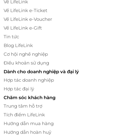
Về LifeLink
Về LifeLink e-Ticket
Về LifeLink e-Voucher
Về LifeLink e-Gift
Tin tức
Blog LifeLink
Cơ hội nghề nghiệp
Điều khoản sử dụng
Dành cho doanh nghiệp và đại lý
Phòng Junior Deluxe với tầm nhìn ra núi non hùng
Hợp tác doanh nghiệp
vĩ, thơ mộng của Mai Châu. Toàn bộ căn phòng được
Hợp tác đại lý
trang trí trang nhã với nội thất tre, gỗ mộc mạc cùng
Chăm sóc khách hàng
sàn gạch đỏ lát bắt mắt.
Trung tâm hỗ trợ
Tích điểm LifeLink
Hướng dẫn mua hàng
Hướng dẫn hoàn huỷ