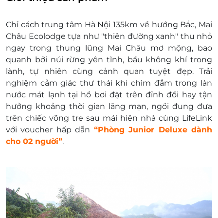
bố mẹ, miễn phí tối đa 1 trẻ/1 phòng, trẻ thứ
phục vụ chuyên nghiệp, nhiệt tình, tận tâm.
2 dưới 5 tuổi phụ thu 200.000vnd/đêm
Chỉ cách trung tâm Hà Nội 135km về hướng Bắc, Mai
6 – 8 tuổi: phụ thu 200.000 vnđ/ trẻ/ đêm,
Châu Ecolodge tựa như "thiên đường xanh" thu nhỏ
ngủ chung giường với bố mẹ-Phụ thu
ngay trong thung lũng Mai Châu mơ mộng, bao
400.000vnd/trẻ/đêm nếu dùng giường phụ
quanh bởi núi rừng yên tĩnh, bầu không khí trong
9 – 11 tuổi: phụ thu 250.000 vnđ/ trẻ/ đêm,
lành, tự nhiên cùng cảnh quan tuyệt đẹp. Trải
ngủ chung giường với bố mẹ-Phụ thu
nghiệm cảm giác thư thái khi chìm đắm trong làn
450.000vnd/trẻ/đêm nếu dùng giường phụ
nước mát lạnh tại hồ bơi đặt trên đỉnh đồi hay tận
12 – 13 tuổi: phụ thu 550.000 vnđ/ trẻ/ đêm,
hưởng khoảng thời gian lãng mạn, ngồi đung đưa
có giường phụ riêng
trên chiếc võng tre sau mái hiên nhà cùng LifeLink
Từ 14 tuổi trở lên: Tính như người lớn, phí kê
với voucher hấp dẫn
“Phòng Junior Deluxe dành
giường phụ 650.000 vnđ/ khách/đêm.
cho 02 người”
.
Phụ thu:
Giường phụ: 650.000 VND/giường/đêm
Ngày Lễ/tết : 250.000 -300.000VND/phòng/
đêm(tùy hạng phòng)
Đặt xe shuttle bus đưa đón:
Người lớn: 600.000vnđ/ khách/ khứ hồi (tính
từ 12 tuổi trở lên)