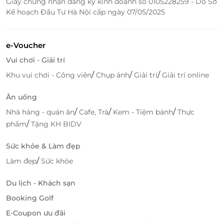
Giấy chứng nhận đăng ký kinh doanh số 0105228259 - Do Sở
Kế hoạch Đầu Tư Hà Nội cấp ngày 07/05/2025
e-Voucher
Vui chơi - Giải trí
/
/
/
Khu vui chơi - Công viên
Chụp ảnh
Giải trí
Giải trí online
Ăn uống
/
/
/
Nhà hàng - quán ăn
Cafe, Trà
Kem - Tiệm bánh
Thực
Trang bị đầy đủ tiện nghi cần thiết gồm:
/
phẩm
Tặng KH BIDV
Điều hòa
Bàn làm việc
Sức khỏe & Làm đẹp
Bàn trang điểm
/
Làm đẹp
Sức khỏe
Phòng tắm với các thiết bị cần thiết
Cửa sổ
Du lịch - Khách sạn
Ban công
Booking Golf
Tivi
E-Coupon ưu đãi
Tủ lạnh