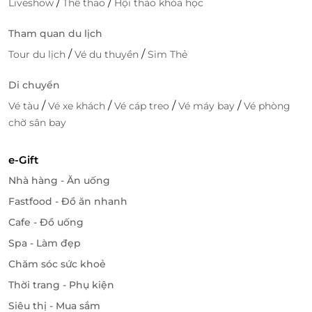
/
/
Liveshow
Thể thao
Hội thảo khóa học
Tham quan du lịch
/
/
Tour du lịch
Vé du thuyền
Sim Thẻ
Di chuyển
/
/
/
/
Vé tàu
Vé xe khách
Vé cáp treo
Vé máy bay
Vé phòng
Quầy bar với tông màu gỗ độc lạ, kiến trúc châu Âu
chờ sân bay
mang đến sự ấm cùng và gần gũi giúp du khách có
cảm nhận như ngồi nhà thân yêu của mình.
e-Gift
Nhà hàng - Ăn uống
Fastfood - Đồ ăn nhanh
Cafe - Đồ uống
Spa - Làm đẹp
Chăm sóc sức khoẻ
Thời trang - Phụ kiện
Siêu thị - Mua sắm