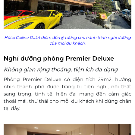
Điều kiện đặt & nhận phòng:
Đặt ít nhất 7 - 10 ngày trước ngày đến lưu trú
(tùy tình trạng phòng). Hiện giai đoạn cao
điểm gần kín phòng, cần liên hệ ít nhất 1
tháng.
Hôtel Colline Dalat điểm đến lý tưởng cho hành trình nghỉ dưỡng
Giờ nhận phòng: 14h00
của mọi du khách.
Giờ trả phòng: 11h30
Hotline đặt phòng & tư vấn (9h00-20h00):
Nghỉ dưỡng phòng
Premier
Deluxe
1900 2065 - 0702804262
Văn phòng Hồ Chí Minh: 028.6680 8757 - 097
Không gian rộng thoáng, tiện ích đa dạng
342 8858 3.7.
Phòng
Premier
Deluxe
có diện tích 29m2, hướng
Điều kiện hoãn/huỷ phòng:
nhìn thành phố được trang bị tiện nghi, nội thất
Hủy trước 30 ngày miễn phí; tính phí dịch vụ
sang trọng, tinh tế, hiện đại mang đến cảm giác
LifeLink.vn
thoải mái, thư thái cho mỗi du khách khi dừng chân
Hủy phòng từ 15 ngày đến ngày khách đến
tại đây.
lưu trú 100% voucher. Không hủy, hoàn, thay
đổi các ngày cao điểm và Lễ Tết
Áp dụng 01 E-Voucher/E-Coupon cho 02 khách.
Một khách hàng được mua nhiều E-Voucher/E-