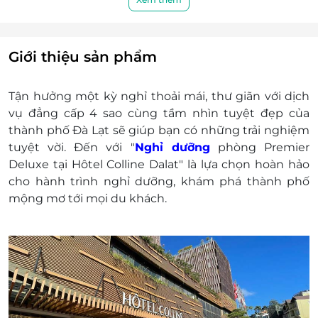
05 - dưới 11 tuổi ở chung giường với bố mẹ
phụ thu ăn sáng 180.000VND
Trẻ em từ 11 tuổi trở lên: Tính như người lớn
người lớn và yêu cầu kê giường phụ, phí
Giới thiệu sản phẩm
giường phụ 600.000VND/đêm
Chính sách phụ thu cuối tuần thứ 6, thứ
Tận hưởng một kỳ nghỉ thoải mái, thư giãn với dịch
7: Phòng
Premier
Deluxe
: Phụ thu 450.000 VNĐ/
vụ đẳng cấp 4 sao cùng tầm nhìn tuyệt đẹp của
Đêm/Phòng
thành phố Đà Lạt sẽ giúp bạn có những trải nghiệm
Lưu ý chung:
tuyệt vời. Đến với "
Nghỉ dưỡng
phòng Premier
Phòng Superior không có cửa sổ hoặc view
Deluxe
tại Hôtel Colline Dalat" là lựa chọn hoàn hảo
Phòng twin được bố trí ở 02 loại phòng:
cho hành trình nghỉ dưỡng, khám phá thành phố
Deluxe & Premier Deluxe.
mộng mơ tới mọi du khách.
Giường phụ chỉ được sắp xếp trong phòng
Premier Deluxe, Studio, Signature Suite,
Colline Junior Suite, Colline Suite.
Tất cả phòng ngủ ở Colline đều là phòng
không hút thuốc, phí phụ thu nếu vi phạm
hút thuốc trong phòng là 3.000.000 VND/
lần.