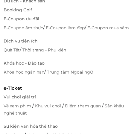
Du lịch - Khách sạn
Booking Golf
E-Coupon ưu đãi
/
/
E-Coupon ẩm thực
E-Coupon làm đẹp
E-Coupon mua sắm
Phòng gym được đầu tư trang thiết bị hiện đại, đa dạng giúp du
Dịch vụ tiện ích
khách có những phút giây rèn luyện sức khỏe hiệu quả.
/
Quà Tết
Thời trang - Phụ kiện
Bên cạnh đó, nhà hàng tại
Hôtel Colline Dalat mang
Khóa học - Đào tạo
đến không gian thiên nhiên gần gũi, trong xanh
cùng thực đơn các món ăn đa dạng, hấp dẫn được
/
Khóa học ngắn hạn
Trung tâm Ngoại ngữ
chế biến bởi đội ngũ đầu bếp tài hoa giúp hành trình
nghỉ dưỡng thành phố mù sương của bạn thêm
e-Ticket
trọn vẹn.
Vui chơi giải trí
/
/
/
Vé xem phim
Khu vui chơi
Điểm tham quan
Sân khấu
nghệ thuật
Sự kiện văn hóa thể thao