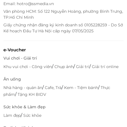
Email: hotro@ssmedia.vn
Văn phòng HCM: Số 122 Nguyễn Hoàng, phường Bình Trưng,
TP.Hồ Chí Minh
Giấy chứng nhận đăng ký kinh doanh số 0105228259 - Do Sở
Kế hoạch Đầu Tư Hà Nội cấp ngày 07/05/2025
e-Voucher
Vui chơi - Giải trí
Tại Hôtel Colline Dalat, bạn đừng quên rèn luyện sức
/
/
/
Khu vui chơi - Công viên
Chụp ảnh
Giải trí
Giải trí online
khỏe với phòng tập được đầu tư chuyên nghiệp, đạt
tiêu chuẩn giúp bạn có những trải nghiệm nghỉ
Ăn uống
dưỡng ấn tượng, thú vị.
/
/
/
Nhà hàng - quán ăn
Cafe, Trà
Kem - Tiệm bánh
Thực
/
phẩm
Tặng KH BIDV
Sức khỏe & Làm đẹp
/
Làm đẹp
Sức khỏe