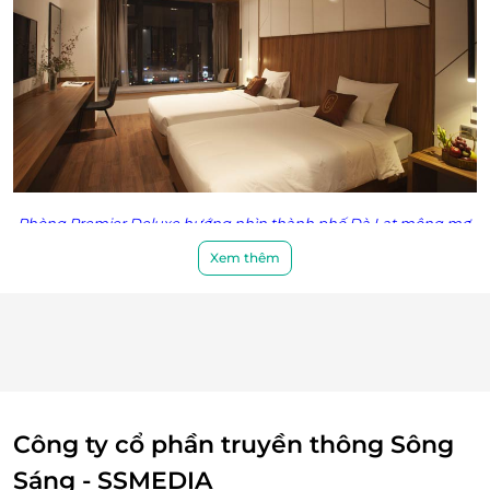
Coupon
E-Voucher/E-Coupon không có giá trị quy đổi
thành tiền mặt, không trả lại tiền thừa.
Không áp dụng đồng thời với chương trình
khuyến mại khác.
Phòng
Premier
Deluxe hướng nhìn thành phố Đà Lạt mộng mơ.
Xem thêm
Thiết kế tinh tế, sang trọng
Sở hữu 150 phòng nghỉ và 4 căn hộ được trang bị các
thiết bị hiện đại và sang trọng, Hôtel Colline Dalat là
một trong những nơi lý tưởng để ngắm trọn thành
phố Đà Lạt hoặc khu vực hồ Xuân Hương, thơ mộng,
quảng trường Lâm Viên rực rỡ sắc hoa.
Công ty cổ phần truyền thông Sông
Sáng - SSMEDIA