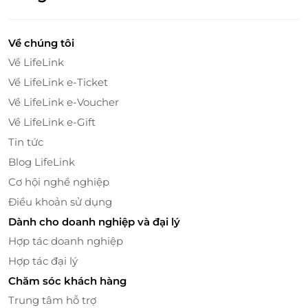
Về chúng tôi
Về LifeLink
Về LifeLink e-Ticket
Về LifeLink e-Voucher
Về LifeLink e-Gift
Tin tức
Nội thất được thiết kế tinh tế, hài hòa, sang trọng.
Blog LifeLink
Cơ hội nghề nghiệp
Dịch vụ 4 sao đẳng cấp
Điều khoản sử dụng
Hôtel Colline Dalat với chất lượng dịch vụ 4 sao đẳng
Dành cho doanh nghiệp và đại lý
cấp mang đến đa dạng các dịch vụ như: Trung tâm
Hợp tác doanh nghiệp
hội nghị & tiệc cưới với sức chứa đến 1000 khách,
nhà hàng Á - Âu, dịch vụ Gym & Spa, quầy Bar &
Hợp tác đại lý
Coffee chắc chắn sẽ mang đến sự hài lòng cho mọi
Chăm sóc khách hàng
nhu cầu của khách hàng.
Trung tâm hỗ trợ