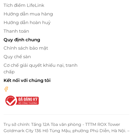
Tích điểm LifeLink
Hướng dẫn mua hàng
Hướng dẫn hoàn huỷ
Thanh toán
Quy định chung
Chính sách bảo mật
Quy chế sàn
Cơ chế giải quyết khiếu nại, tranh
chấp
Kết nối với chúng tôi
Ngoài ra, Hôtel Colline có không gian rộng rãi, thoáng
mát với nhiều phòng tiệc lớn nhỏ khác nhau, phù
hợp với quy mô của từng gia đình. Nội thất của
phòng tiệc được thiết kế sang trọng, tinh tế, mang
đến cảm giác ấm cúng, trang trọng cho buổi lễ.
Trụ sở chính: Tầng 12A Tòa văn phòng - TTTM ROX Tower
Goldmark City 136 Hồ Tùng Mậu, phường Phú Diễn, Hà Nội. –