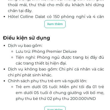
thoải mái, thư thái cho mỗi du khách khi dừng
chân tại đây.
Hôtel Colline Dalat có 150 phòng nghỉ và 4 căn
hộ được trang bị các thiết bị hiện đại và sang
Xem thêm
trọng cùng dịch vụ chuyên nghiệp sẽ mang đến
những phút giây thư thái, thoải mái cho mỗi du
Điều kiện sử dụng
khách.
Dịch vụ bao gồm:
Hôtel Colline Dalat với chất lượng dịch vụ 4 sao
Lưu trú: Phòng Premier Deluxe
đẳng cấp mang đến đa dạng các dịch vụ
Tiện nghi: Phòng ngủ được trang bị đầy đủ
như: Trung tâm hội nghị & tiệc cưới với sức chứa
các trang thiết bị hiện đại.
đến 1000 khách, nhà hàng Á - Âu, dịch vụ Gym &
Dịch vụ không bao gồm: Chi phí cá nhân và các
Spa, quầy Bar & Coffee chắc chắn sẽ mang đến
chi phí phát sinh khác.
sự hài lòng cho mọi nhu cầu của khách hàng.
Chính sách phụ thu trẻ em và người lớn:
Với không gian sang trọng, hiện đại, đẳng cấp 4
Trẻ em dưới 05 tuổi: Miễn phí tối đa 01 trẻ
sao cùng đội ngũ nhân viên chuyên nghiệp, chu
em dưới 05 tuổi ở chung giường với bố mẹ,
đáo, nhiệt tình,
Hôtel Colline Dalat sẽ mang đến
phụ thu bé thứ 02 phụ thu 200.000VND
sự hài lòng nhất tới mọi khách hàng.
Trẻ em từ 5 - dưới 11 tuổi: Tối đa 02 trẻ em từ
Xem thêm