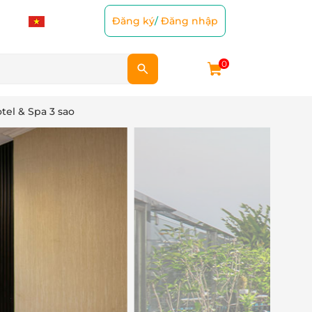
Đăng ký
/
Đăng nhập
0
el & Spa 3 sao