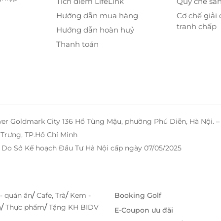
Tích điểm LifeLink
Quy chế sà
Hướng dẫn mua hàng
Cơ chế giải 
tranh chấp
Hướng dẫn hoàn huỷ
Thanh toán
wer Goldmark City 136 Hồ Tùng Mậu, phường Phú Diễn, Hà Nội. 
Trưng, TP.Hồ Chí Minh
 Do Sở Kế hoạch Đầu Tư Hà Nội cấp ngày 07/05/2025
/
/
- quán ăn
Cafe, Trà
Kem -
Booking Golf
/
/
h
Thực phẩm
Tặng KH BIDV
E-Coupon ưu đãi