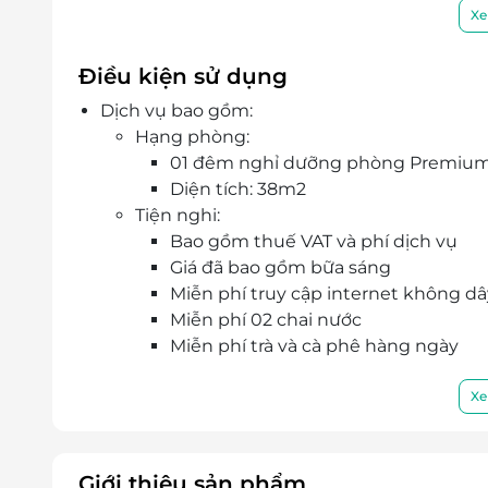
chung, spa, nhà hàng và quầy bar.
Xe
Đội ngũ lễ tân phục vụ 24/7 chu đáo, nhiệt
hẹn sẽ làm hài lòng mọi quý khách hàng.
Điều kiện sử dụng
Dịch vụ bao gồm:
Hạng phòng:
01 đêm nghỉ dưỡng phòng Premium t
Diện tích: 38m2
Tiện nghi:
Bao gồm thuế VAT và phí dịch vụ
Giá đã bao gồm bữa sáng
Miễn phí truy cập internet không d
Miễn phí 02 chai nước
Miễn phí trà và cà phê hàng ngày
Dịch vụ không bao gồm:
Chi phí cá nhân như giặt ủi, điện thoại, ăn
Xe
Chi phí không được nêu trong chương t
Chi phí di chuyển tới Khách sạn
Giá phòng trẻ em:
Giới thiệu sản phẩm