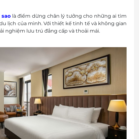
òng với cha mẹ (không quá 02 trẻ/ phòng)
a mẹ, phụ phí sẽ được tính 300.000 VND/ 01 trẻ
 sao
là điểm dừng chân lý tưởng cho những ai tìm
i lớn
u lịch của mình. Với thiết kế tinh tế và không gian
ể chia một phòng
i nghiệm lưu trú đẳng cấp và thoải mái.
ùy thuộc vào tình trạng có sẵn thực tế
 đến 12/02/2024; Từ 01/09/2024 đến 03/09/2024 và
0 VND/ 01 người mỗi phòng mỗi đêm
phí
y đến 50% giá dịch vụ phòng đã đặt
 100% giá dịch vụ phòng đã đặt
ợc yêu cầu, tuỳ thuộc vào sự có sẵn và xác nhận
: 1900 2065 / 0387 881 956