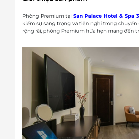
Trẻ dưới 05 tuổi: Miễn phí, luôn chia ph
Trẻ từ 6 đến 11 tuổi: Chia giường với ch
Phòng Premium tại
San Palace Hotel & Spa 3
Từ 12 tuổi trở lên: sẽ được tính như ngườ
kiếm sự sang trọng và tiện nghi trong chuyến d
Tối đa 02 người lớn, 02 trẻ/ em bé có th
rộng rãi, phòng Premium hứa hẹn mang đến trả
Giường phụ áp dụng cho người thứ 3 và t
Lễ tết:
Phụ phí cho các ngày lễ: Từ 09/02/2024
ngày 24, 25, 31/12/2024 với giá 300.00
Kê extrabed 450.000 VND/ đêm
Điều kiện hoàn hủy:
Hơn 7 ngày trước ngày đến không tính 
Trong khoảng từ 7 đến 3 ngày trước ngà
Ít hơn 03 ngày và ít hơn trước ngày đến
Điều kiện đặt & nhận phòng:
Giờ nhận phòng: 14h00
Giờ trả phòng: 12h00
Nhận phòng sớm/Làm thủ tục trễ luôn đư
của Khách sạn.
Hotline đặt phòng & tư vấn (9h00-20h00)