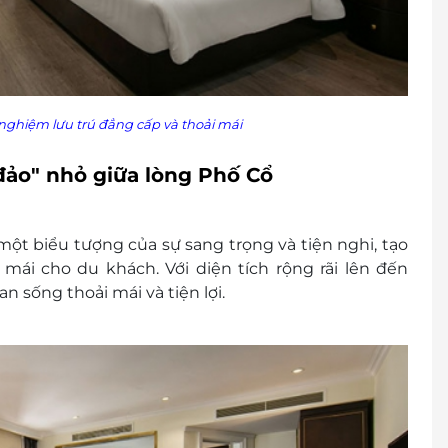
81 956
oặc chuyển khoản online
ghiệm lưu trú đẳng cấp và thoải mái
 khách
cher/E-Coupon
 đảo" nhỏ giữa lòng Phố Cổ
đổi thành tiền mặt, không trả lại tiền thừa
ình khuyến mại khác.
ột biểu tượng của sự sang trọng và tiện nghi, tạo
mái cho du khách. Với diện tích rộng rãi lên đến
sống thoải mái và tiện lợi.