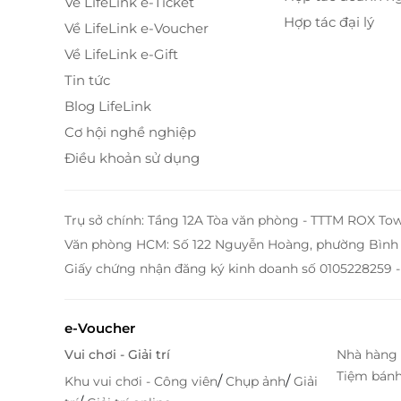
Về LifeLink e-Ticket
Hợp tác đại lý
Về LifeLink e-Voucher
Về LifeLink e-Gift
Tin tức
Blog LifeLink
Cơ hội nghề nghiệp
Điều khoản sử dụng
Trụ sở chính: Tầng 12A Tòa văn phòng - TTTM ROX To
Văn phòng HCM: Số 122 Nguyễn Hoàng, phường Bình 
Giấy chứng nhận đăng ký kinh doanh số 0105228259 -
e-Voucher
Vui chơi - Giải trí
Nhà hàng 
Tiệm bán
/
/
Khu vui chơi - Công viên
Chụp ảnh
Giải