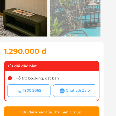
10
/
14
1.290.000 đ
Ưu đãi đặc biệt
Hỗ trợ booking, đặt bàn
1900 2065
Chat với Zalo
Ưu đãi khác của Thái San Group