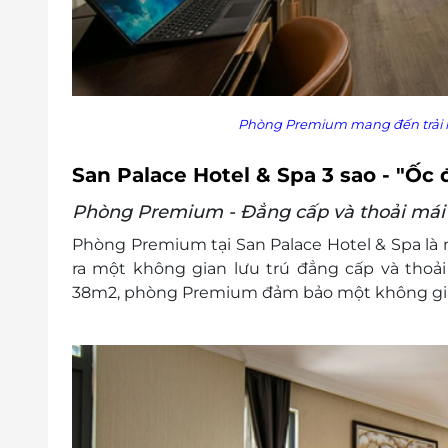
Văn phòng HCM: 028 6680 8757 / 0387 8
Quy định chung:
Phù hợp cho tất cả trẻ em ở mọi độ tuổi
Chấp nhận thanh toán bằng tiền mặt h
Điều kiện khác:
Phòng Premium mang đến trải n
Áp dụng 01 E-Voucher/E-Coupon cho 02
Một khách hàng được mua nhiều E-Vou
San Palace Hotel & Spa 3 sao - "Ốc
E-Voucher/E-Coupon không có giá trị quy 
Phòng Premium - Đẳng cấp và thoải mái
Không áp dụng đồng thời với chương tr
Phòng Premium tại San Palace Hotel & Spa là m
ra một không gian lưu trú đẳng cấp và thoải 
38m2, phòng Premium đảm bảo một không gian 