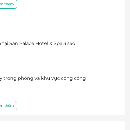
m thêm
 tình, tận tâm, San Palace Hotel & Spa 3 sao hứa
ại San Palace Hotel & Spa 3 sao
ây trong phòng và khu vực công cộng
 uống,...
m thêm
rình