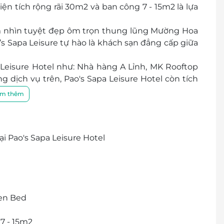
ện tích rộng rãi 30m2 và ban công 7 - 15m2 là lựa
i tầm nhìn tuyệt đẹp ôm trọn thung lũng Mường Hoa
s Sapa Leisure tự hào là khách sạn đẳng cấp giữa
a Leisure Hotel như: Nhà hàng A Lỉnh, MK Rooftop
ng dịch vụ trên, Pao's Sapa Leisure Hotel còn tích
b, phòng tập thể hình, khu vui chơi trẻ em, dịch
m thêm
ệm đa dạng và thú vị nhất cho khách du lịch.
 tình, tận tâm, Pao's Sapa Leisure Hotel hứa hẹn
 Pao's Sapa Leisure Hotel
en Bed
7 - 15m2