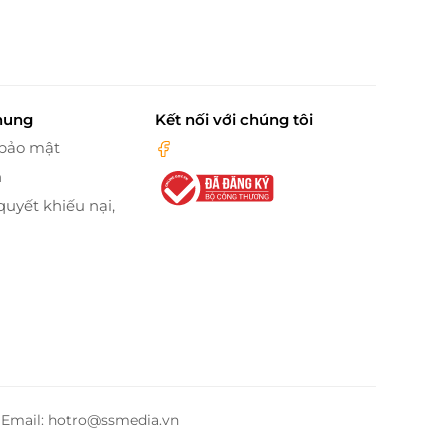
hung
Kết nối với chúng tôi
 bảo mật
n
quyết khiếu nại,
– Email: hotro@ssmedia.vn