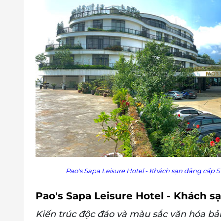
Trẻ em từ 0 - 5 tuổi: Miễn phí
Chính sách phụ cuối tuần và ngày Lễ:
Phụ thu cuối tuần: 250,000 VNĐ/phòng/đê
11; 12)
Phụ thu ngày Lễ tết: 750,000 VNĐ/phòng/đ
và 1/5/2024 - 31/8 & 1, 2/9/2024 - 24/12/202
Lưu ý: Các ngày Tết âm lịch, Giáng sinh, 
Chính sách phụ thu và thủ tục nhân - trả ph
Thời gian nhận phòng là 14h00, trả phòn
Nhận phòng sớm (tùy thuộc vào tình trạ
Trước 6h sáng: 100% tiền phòng th
Sau 6h00 sáng và trước 09:00 sáng
Sau 9h00 sáng và trước 12:00 trưa:
Trả phòng muộn (tùy thuộc vào tình trạ
gian trả phòng được tính phí như sau:
Pao's Sapa Leisure Hotel - Khách sạn đẳng cấp 
Trả phòng đến 18h00: 50% tiền phò
Trả phòng sau 18h00: 100% tiền phò
Pao's Sapa Leisure Hotel - Khách s
Phụ thu nâng hạng phòng: Nâng hạng Premiu
Kiến trúc độc đáo và màu sắc văn hóa bản
hệ LifeLink để được hổ trợ