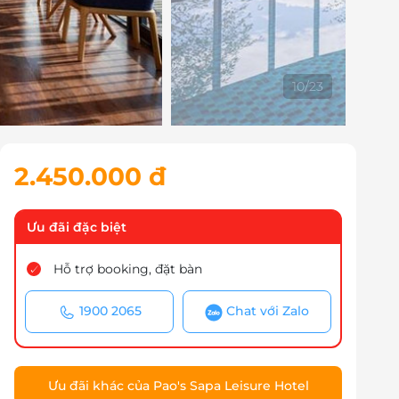
10
/
23
2.450.000 đ
Ưu đãi đặc biệt
Hỗ trợ booking, đặt bàn
1900 2065
Chat với Zalo
Ưu đãi khác của Pao's Sapa Leisure Hotel