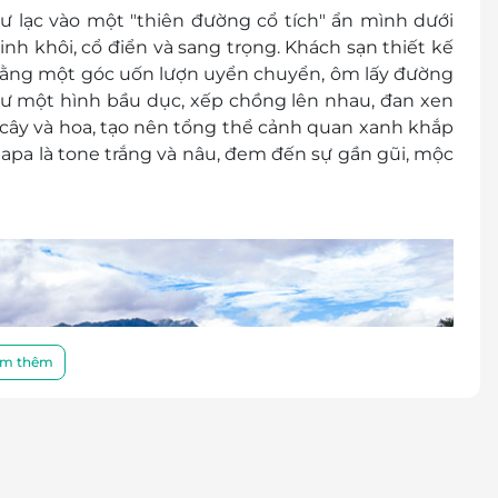
ư lạc vào một "thiên đường cổ tích" ẩn mình dưới
ưu trú (tùy tình trạng phòng). Hiện giai đoạn cao
h khôi, cổ điển và sang trọng. Khách sạn thiết kế
1 tháng.
 bằng một góc uốn lượn uyển chuyển, ôm lấy đường
900 2065 / 0702804262
hư một hình bầu dục, xếp chồng lên nhau, đan xen
2 8858
cây và hoa, tạo nên tổng thể cảnh quan xanh khắp
lợi vui lòng liên hệ với chúng tôi để kiểm tra về
Sapa là tone trắng và nâu, đem đến sự gần gũi, mộc
ớc khi đặt phòng và thanh toán. Mọi trường hợp
hệ với LifeLink, chúng tôi hoàn toàn không chịu
ch vụ
LifeLink
ến lưu trú 100% voucher. Không hủy, hoàn, thay
m thêm
er
đổi thành tiền mặt, không trả lại tiền thừa
ình khuyến mại khác.