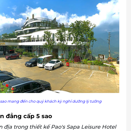
m (Áp dụng cho các tháng: Tháng 1; 2; 3; 6; 7; 8;
êm (1/1/2024 - 11, 12, 13/2/2024 - 18/4/2024 - 30/4
4 - Giao thừa)
Giao thừa: yêu cầu đặt tối thiểu 02 đêm
òng:
g muộn nhất hoặc trước 12h00 (trưa).
ng phòng trống của khách sạn):
eo giá hợp đồng bao gồm bữa sáng
: 900,000 VNĐ (không bao gồm bữa sáng)
 600,000 VNĐ (không bao gồm bữa sáng)
ng phòng trống của khách sạn), việc kéo dài thời
5 sao mang đến cho quý khách kỳ nghỉ dưỡng lý tưởng
ng
ng
ạn đẳng cấp 5 sao
m Deluxe - Tùy tình trạng phòng, vui lòng liên
 địa trong thiết kế Pao's Sapa Leisure Hotel