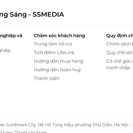
ông Sáng - SSMEDIA
nghiệp và
Chăm sóc khách hàng
Quy định c
Trung tâm hỗ trợ
Chính sách
ghiệp
Tích điểm LifeLink
Quy chế sà
 mộc mạc đậm chất thơ của núi rừng
Hướng dẫn mua hàng
Cơ chế giải 
nội thất đơn giản, không quá cầu kì hay sang trọng
tranh chấp
Hướng dẫn hoàn huỷ
yên suốt là trắng, nâu và be, tạo nên dấu ấn đặc
Thanh toán
êm xuống, Pao’s Sapa lại trở nên lung linh hơn bao
i, một không gian lãng mạn và thơ mộng giữa núi
 khách.
e tôn lựa chọn phong cách thiết kế tối giản với nội
wer Goldmark City 136 Hồ Tùng Mậu, phường Phú Diễn, Hà Nội. 
cũng sẽ có được tầm nhìn ấn tượng ra thung lũng
hảo cho các cặp đôi và gia đình. Còn gì tuyệt vời
Trưng, TP.Hồ Chí Minh