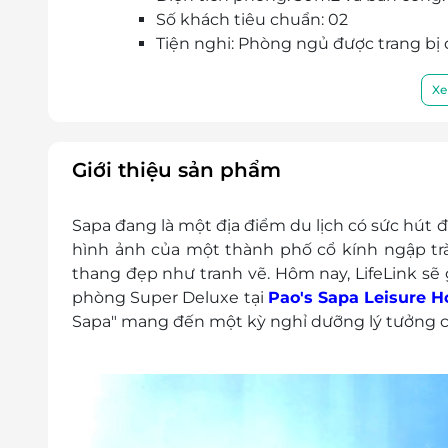
Số khách tiêu chuẩn: 02
Tiện nghi: Phòng ngủ được trang bị đ
Dịch vụ khác:
Bữa sáng dành cho 2 khách (đối với
Xe
Miễn phí 02 chai nước suối trong p
Miễn phí trà & cà phê trong phòng
Miễn phí sử dụng các tiện ích của kh
Giới thiệu sản phẩm
Giá trên đã bao gồm phí phục vụ và
Dịch vụ không bao gồm: Chi phí cá nhân và c
Sapa đang là một địa điểm du lịch có sức hút 
Chính sách trẻ em, người lớn:
hình ảnh của một thành phố cổ kính ngập t
Trẻ em ngủ chung giường với bố mẹ:
thang đẹp như tranh vẽ. Hôm nay, LifeLink sẽ
Trẻ em dưới 6 tuổi: Miễn phí
phòng Super Deluxe tại
Pao's Sapa Leisure H
Trẻ em từ 6 – 11 tuổi: Phụ thu 250,
Sapa" mang đến một kỳ nghỉ dưỡng lý tưởng 
Từ 12 tuổi trở lên: Phụ thu 400,00
Kê giường phụ: Phụ thu 700,000 VNĐ/
Bữa ăn bắt buộc: Tiệc Giao Thừa: 31/12/20
Từ 12 tuổi trở lên: 945,000 VNĐ/khá
Trẻ em 6 - 11 tuổi: 662,000 VNĐ/bé/