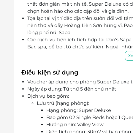
thất đơn giản mà tinh tế. Super Deluxe có di
chọn hoàn hảo cho các cặp đôi và gia đình.
Tọa lạc tại vị trí đắc địa trên sườn đồi vớ
nên thơ và dãy Hoàng Liên Sơn hùng vĩ, Pao’
lòng phố núi Sapa.
Các dịch vụ tiện ích tích hợp tại Pao's Sap
Bar, spa, bể bơi, tổ chức sự kiện. Ngoài nhữ
hợp các khu vực Lobby Lounge, Karaoke, Clu
Xe
vụ tiệc cưới… nhằm mang lại những trải nghi
Đội ngũ nhân viên khách sạn chu đáo, nhiệt
Điều kiện sử dụng
mang đến cho quý khách sự hài lòng nhất.
Voucher áp dụng cho phòng Super Deluxe tại
Ngày áp dụng: Từ thứ 5 đến chủ nhật
Dịch vụ bao gồm:
Lưu trú (hạng phòng):
Hạng phòng: Super Deluxe
Bao gồm 02 Single Beds hoặc 1 Que
Hướng nhìn: Valley View
Diện tích phòng: 30m2 và ban công: 