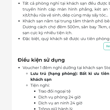
Tất cả phòng nghỉ tại khách sạn
đều được b
truyền hình cáp màn hình phẳng, két an 
xịt/chậu rửa vệ sinh, dép cùng máy sấy tóc...
Khách sạn nằm tại trung tâm thành phố bên
Dương cách chợ đêm 500m, sân bay 7km, đ
sạn cực kỳ nhiều tiện ích.
Đặc biệt, quý khách sẽ được ưu tiên phòng
cấp hạng phòng miễn phí.
Xe
Đội ngũ nhân viên chu đáo, nhiệt tình, tận
đến cho quý khách hàng sự hài lòng nhất.
Điều kiện sử dụng
Voucher 1 đêm nghỉ dưỡng tại khách sạn St
Lưu trú (hạng phòng): Bất kì ưu tiên
khách sạn
Tiện nghi:
Trao đổi ngoại tệ
Dịch vụ phòng 24 giờ
Dịch vụ an ninh 24 giờ
Trông giữ hành lý