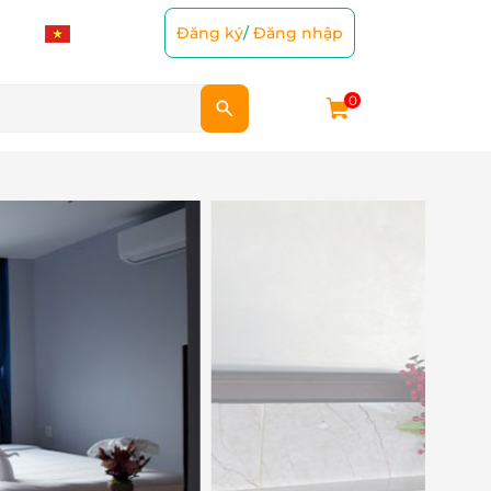
Đăng ký
/
Đăng nhập
0