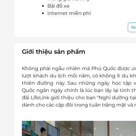
Bãi đỗ xe
Internet miễn phí
Dịch vụ không bao gồm:
Chi phí cá nhân như giặt ủi, điện thoại, ă
Xe
Chi phí không được nêu trong chương t
Chi phí di chuyển tới Khách sạn
Giá phòng trẻ em:
Giới thiệu sản phẩm
Trẻ em dưới 5 tuổi miễn phí
Trẻ em 5 tuổi - 10 tuổi: phụ thu 50k ăn s
Không phải ngẫu nhiên mà Phú Quốc được ưu á
Trẻ em 11 tuổi: tính giá người lớn
lượt khách du lịch mỗi năm, có không ít du khác
Phụ thu:
thiên đường này.
Sau
những ngày học tập v
Giường phụ: Kê giường phụ phụ thu 20
Quốc
ngắn ngày chính là lúc bạn lấy lại tinh 
Phụ thu phòng đơn: Không
đãi LifeLink giới thiệu cho bạn "Nghỉ dưỡng t
Người thứ 3: 200.000 VNĐ/ người. Trườ
dành cho các cặp đôi trong tuần trăng mật và n
phòng bình thường (2 người lớn)
Ngày Lễ/tết/cuối tuần/giai đoạn cao điểm
Phụ thu lễ tết: 30% giá phòng
Vào các ngày lễ tết âm lịch11/2/2024 