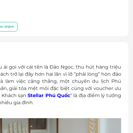
n uống, v.v….
m thêm
rình
áng
i gọi với cái tên là Đảo Ngọc, thu hút h
àng triệu
h trở lại đây hơn hai lần vì lỡ “phải lòng” hòn đảo
à làm việc căng thẳng, một chuyến
du lịch Phú
0.000 VNĐ/ giường
thần, giải tỏa mệt mỏi đặc biệt cùng với voucher ưu
ại Khách sạn
Stellar Phú Quốc
"
là địa điểm lý tưởng
ng hợp người thứ 3 lấy phòng thì giá sẽ bằng 1
hiều gia đình.
:
- 16/2/2024