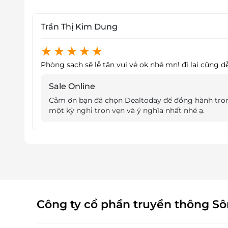
Trần Thị Kim Dung
Phòng sạch sẽ lễ tân vui vẻ ok nhé mn! đi lại cũng 
Khách sạn chỉ cách bãi biển chỉ 100m du khách 
Sale Online
Cảm ơn bạn đã chọn Dealtoday để đồng hành tron
Bên cạnh đó, bạn có thể di chuyển dễ dàng đ
một kỳ nghỉ trọn vẹn và ý nghĩa nhất nhé ạ.
tim của Phú Quốc” và mua sắm chợ đêm bà Di
những món ăn ngon, mang hương vị đặc trưng
Các phòng hiện đại, sạch sẽ
Khách sạn Stellar gồm 50 phòng
được thiết k
đảo với tông màu chủ đạo là màu xanh sẽ tạo
hàng trải nghiệm không thể quên.
Công ty cổ phần truyền thông S