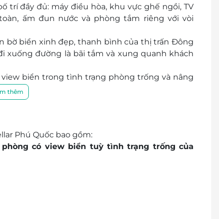
ố trí đầy đủ: máy điều hòa, khu vực ghế ngồi, TV
toàn, ấm đun nước và phòng tắm riêng với vòi
 bờ biển xinh đẹp, thanh bình của thị trấn Đông
i xuống đường là bãi tắm và xung quanh khách
 view biển trong tình trạng phòng trống và nâng
m thêm
 tâm, Khách sạn Stellar Phú Quốc hứa hẹn sẽ mang
ellar Phú Quốc bao gồm:
 phòng có view biển tuỳ tình trạng trống của