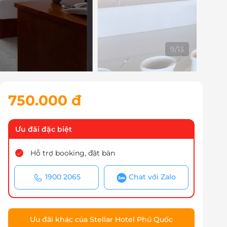
9
/
13
750.000 đ
Ưu đãi đặc biệt
Hỗ trợ booking, đặt bàn
1900 2065
Chat với Zalo
Ưu đãi khác của Stellar Hotel Phú Quốc