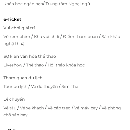
/
Khóa học ngắn hạn
Trung tâm Ngoại ngữ
e-Ticket
Vui chơi giải trí
/
/
/
Vé xem phim
Khu vui chơi
Điểm tham quan
Sân khấu
nghệ thuật
Sự kiện văn hóa thể thao
Ngoài ra The Dreamers Lodge sở hữu sân vườn rộng,
/
/
Liveshow
Thể thao
Hội thảo khóa học
các gia đình có thể tổ chức tiệc ngoài trời, team
Tham quan du lịch
building cho các hội nhóm, các bé thì có thể thỏa
thích vui chơi. Cùng với đó, The Dreamers Lodge có
/
/
Tour du lịch
Vé du thuyền
Sim Thẻ
khu ăn uống ngoài trời (có mái che) nướng BBQ và
Desert Bar ngoài trời dành cho các gia đình và nhóm
Di chuyển
bạn bè cùng nhau thưởng thức bữa tiệc nướng
/
/
/
/
Vé tàu
Vé xe khách
Vé cáp treo
Vé máy bay
Vé phòng
ngon lành, cùng nhau ghi lại những kỷ niệm ngọt
chờ sân bay
ngào nhất.