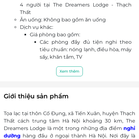
4 người tại The Dreamers Lodge - Thạch
Thất
Ăn uống: Không bao gồm ăn uống
Dịch vụ khác:
Giá phòng bao gồm:
Các phòng đầy đủ tiện nghi theo
tiêu chuẩn: nóng lạnh, điều hòa, máy
sấy, khăn tắm, TV
Quản gia túc trực 24/24
Tặng nước uống miễn phí tại phòng
Xem thêm
Sử dụng miễn phí khu vực bếp tại
mỗi villa với đầy đủ đồ dùng nấu
nướng, bát đũa, tủ lạnh, nồi lẩu, bếp
Giới thiệu sản phẩm
lẩu, nồi cơm điện
Sử dụng miễn phí bể bơi rộng hơn
Tọa lạc tại thôn Cố Đụng, xã Tiến Xuân, huyện Thạch
100m2 trong khu (có bể bơi riêng
Thất cách trung tâm Hà Nội khoảng 30 km, The
cho trẻ em)
Dreamers Lodge là một trong những địa điểm
nghỉ
Sử dụng miễn phí bàn ghế sân
dưỡng
hàng đầu ở ngoại thành Hà Nội. Nơi đây là
nướng, khách mang đồ nấu thoải