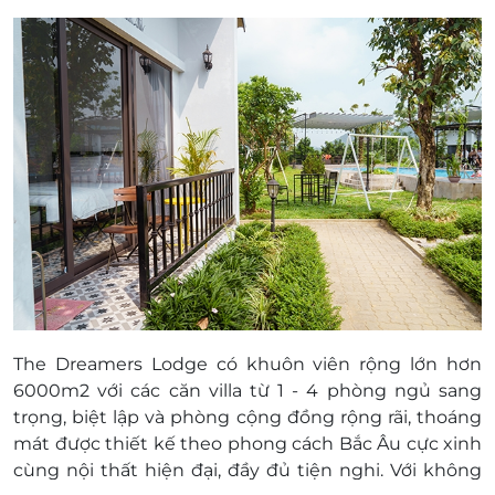
Dịch vụ thuê cần câu cá: 50.000 đồng/ h
Dịch vụ đốt lửa trại: 300.000/ đống
Bàn bi-a: 50.000đ/h, bàn bi lắc: 30.000
đồng/ h
Dịch vụ thuê quản trò tổ chức team
building: báo giá tùy theo yêu cầu của
khách
Menu ăn trưa/ tối: set lẩu từ 150.000
đồng/ suất, set đồ nướng từ 180.000
đồng/ suất
Giá phòng trẻ em
Không phụ thu trẻ em dưới 6 tuổi. Trẻ em từ
6-12 tuổi: phụ thu 100.000đ/bé. Trẻ em trên
12 tuổi tính phụ thu như người lớn.
The Dreamers Lodge có khuôn viên rộng lớn hơn
Phụ thu (có thể thêm/ bớt tùy thực tế):
6000m2 với các căn villa từ 1 - 4 phòng ngủ sang
Thêm người: Phụ thu thêm người ngoài tiêu
trọng, biệt lập và phòng cộng đồng rộng rãi, thoáng
chuẩn: 200.000 đồng/ 1 người. Tối đa ở thêm
mát được thiết kế theo phong cách Bắc Âu cực xinh
2 người với villa 1 ngủ, 2 người với villa 3 ngủ,
cùng nội thất hiện đại, đầy đủ tiện nghi. Với không
3 người với villa 4 ngủ, 4 người với phòng