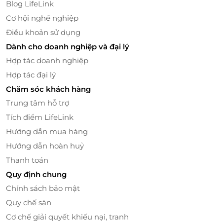
Blog LifeLink
ban công và có view bể bơi giúp du khách có thể
Cơ hội nghề nghiệp
ngồi thảnh thơi ngắm khung cảnh xung quanh
trong lành.
Điều khoản sử dụng
Dành cho doanh nghiệp và đại lý
Hợp tác doanh nghiệp
Hợp tác đại lý
Chăm sóc khách hàng
Trung tâm hỗ trợ
Tích điểm LifeLink
Hướng dẫn mua hàng
Hướng dẫn hoàn huỷ
Thanh toán
Quy định chung
Chính sách bảo mật
Quy chế sàn
Cơ chế giải quyết khiếu nại, tranh