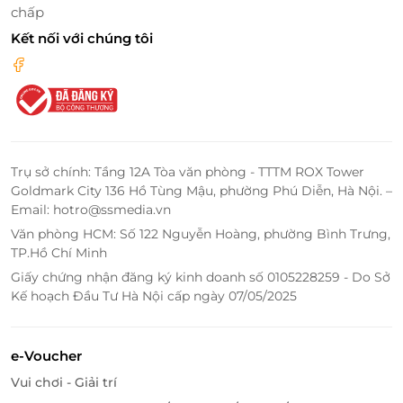
chấp
Kết nối với chúng tôi
Trụ sở chính: Tầng 12A Tòa văn phòng - TTTM ROX Tower
Goldmark City 136 Hồ Tùng Mậu, phường Phú Diễn, Hà Nội. –
Email: hotro@ssmedia.vn
Văn phòng HCM: Số 122 Nguyễn Hoàng, phường Bình Trưng,
TP.Hồ Chí Minh
Mang tiêu chí hướng tới một nơi nghỉ dưỡng trọn
vẹn những dịch vụ đầy đủ, đa dạng nhất đến cho
Giấy chứng nhận đăng ký kinh doanh số 0105228259 - Do Sở
Kế hoạch Đầu Tư Hà Nội cấp ngày 07/05/2025
khách hàng, The Dreamers Lodge là địa điểm hội tụ
những trò chơi giải trí như bi a, hát karaoke tập thể
tại phòng khách hoặc ngoài trời để bạn tạm gác lại
e-Voucher
những căng thẳng mệt mỏi hay hồ câu cá thư giãn
Vui chơi - Giải trí
cho những ai thích không gian nhẹ nhàng, trầm