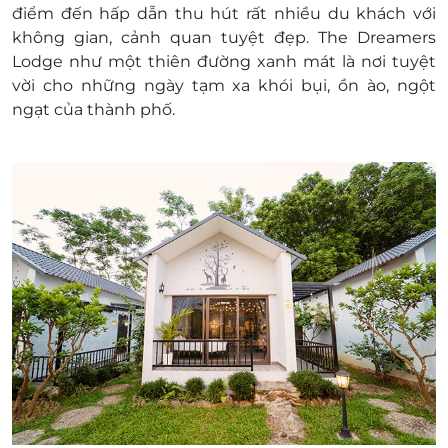
điểm đến hấp dẫn thu hút rất nhiều du khách với
mái không tính phí
không gian, cảnh quan tuyệt đẹp. The Dreamers
Sử dụng miễn phí bãi đỗ xe ô tô và
Lodge như một thiên đường xanh mát là nơi tuyệt
khu vui chơi trẻ em, sân chơi team
vời cho những ngày tạm xa khói bụi, ồn ào, ngột
building
ngạt của thành phố.
Dịch vụ không bao gồm:
Các dịch vụ tính phí:
Phí check in sớm hoặc check out muộn:
20% giá phòng trong vòng 3 tiếng, 50%
giá phòng trong vòng 5 tiếng và 100%
giá phòng khi quá 5 tiếng.
Phí dọn dẹp rửa bát sau các tiệc BBQ:
200.000 đồng – 400.000 đồng/l ần dọn
Phí thuê loa kéo hát karaoke: 200.000
đồng – 300.000 đồng/ loa (kèm 2 mic)
Phí thuê bếp BBQ: bếp nhỏ 100.000
đồng (kèm 1kg than), bếp to 200.000
đồng (kèm 2kg than).
Mua thêm than 20.000 đồng/ bao