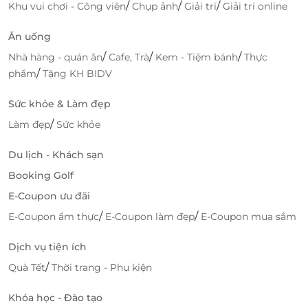
/
/
/
Khu vui chơi - Công viên
Chụp ảnh
Giải trí
Giải trí online
Ăn uống
/
/
/
Nhà hàng - quán ăn
Cafe, Trà
Kem - Tiệm bánh
Thực
/
phẩm
Tặng KH BIDV
Sức khỏe & Làm đẹp
/
Làm đẹp
Sức khỏe
Du lịch - Khách sạn
Booking Golf
E-Coupon ưu đãi
Nếu như hành trình thưởng ngoạn ấy đã thấm mệt,
/
/
E-Coupon ẩm thực
E-Coupon làm đẹp
E-Coupon mua sắm
bạn có thể thưởng thức những hương vị độc đáo,
tươi mới của ẩm thực đặc sản ngay tại P'apiu với
Dịch vụ tiện ích
những món ăn thơm ngon, ấn tượng.
/
Quà Tết
Thời trang - Phụ kiện
Khóa học - Đào tạo