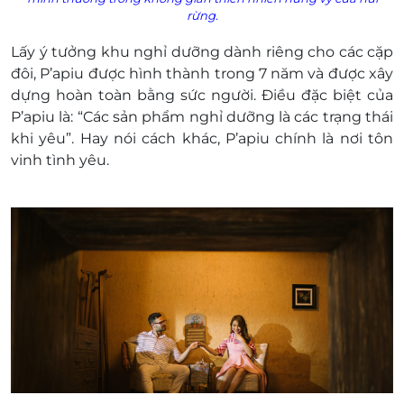
Trước 06h00 sáng: 100% tiền phòng (bao
rừng.
gồm ăn sáng)
Lấy ý tưởng khu nghỉ dưỡng dành riêng cho các cặp
Từ 06h00 – 10h00 sáng: 50% tiền phòng
đôi,
P’apiu được hình thành trong 7 năm và được xây
Từ 10h00 – 13h00: 30% tiền phòng
dựng hoàn toàn bằng sức người. Đ
Từ 13h00 – 14h00: Miễn phí
iều đặc biệt của
P’apiu là: “Các sản phẩm nghỉ dưỡng là các trạng thái
Phụ thu trả phòng trễ: Phụ thuộc vào tình
khi yêu”. Hay nói cách khác, P’apiu chính là nơi tôn
trạng trống
vinh tình yêu.
Từ 12h00 – 15h00: 30% tiền phòng.
Từ 15h00 – 18h00: 50% tiền phòng.
Sau 18h00: 100% tiền phòng
Hotline đặt phòng & tư vấn (9h00-20h00): 1900
2065 - 0981500919.
Điều kiện hoãn/huỷ phòng: Không hoàn/ hủy.
Một khách hàng được mua nhiều E-Voucher/E-
Coupon
E-Voucher/E-Coupon không có giá trị quy đổi
thành tiền mặt, không trả lại tiền thừa.
Không áp dụng đồng thời với chương trình
khuyến mại khác