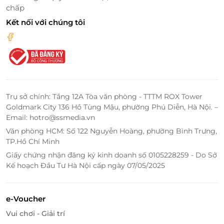
liệu làm nên rèm cửa, bàn ghế, tủ đựng hay từng đồ
chấp
vật trang trí..., những căn phòng trong villa sẽ trở
Kết nối với chúng tôi
thành nơi chốn nghỉ dưỡng tuyệt vời, nâng niu từng
xúc cảm của bạn và người thương.
Trụ sở chính: Tầng 12A Tòa văn phòng - TTTM ROX Tower
Goldmark City 136 Hồ Tùng Mậu, phường Phú Diễn, Hà Nội. –
Email: hotro@ssmedia.vn
Văn phòng HCM: Số 122 Nguyễn Hoàng, phường Bình Trưng,
TP.Hồ Chí Minh
Giấy chứng nhận đăng ký kinh doanh số 0105228259 - Do Sở
Kế hoạch Đầu Tư Hà Nội cấp ngày 07/05/2025
e-Voucher
Vui chơi - Giải trí