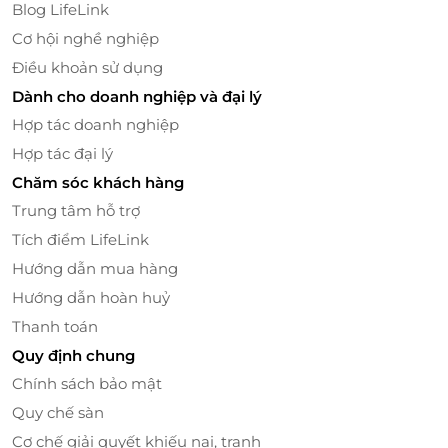
Blog LifeLink
Cơ hội nghề nghiệp
Điều khoản sử dụng
Dành cho doanh nghiệp và đại lý
Hợp tác doanh nghiệp
Hợp tác đại lý
Chăm sóc khách hàng
Trung tâm hỗ trợ
Tích điểm LifeLink
Hướng dẫn mua hàng
Hướng dẫn hoàn huỷ
Thanh toán
Quy định chung
Villa
Fluffy được thiết kế tinh tế, sang trọng mang nét đẹp của
Chính sách bảo mật
văn hóa dân tộc vùng cao.
Quy chế sàn
P'apiu tin rằng, với sự tỉ mỉ chọn lựa từng loại chất
Cơ chế giải quyết khiếu nại, tranh