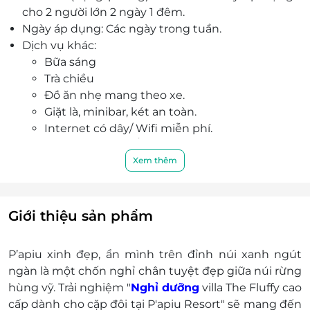
cho 2 người lớn 2 ngày 1 đêm.
ngoài trời, tắm lá thơm... giúp bạn xóa tan căng
Ngày áp dụng: Các ngày trong tuần.
thẳng, tái tạo năng lượng hiệu quả.
Dịch vụ khác:
Cùng các hoạt động thú vị như: Ngủ ngoài trời,
Bữa sáng
lưu giữ kỷ vật trong lòng đất tại Layla Qays, tham
Trà chiều
quan con đường thổ cẩm vẽ tay, mạch nước
Đồ ăn nhẹ mang theo xe.
ngầm, khu rừng trưng bày tranh vẽ trên đá,
Giặt là, minibar, két an toàn.
thăm quan và làm vườn tại vườn rau hữu cơ... vô
Internet có dây/ Wifi miễn phí.
cùng hấp dẫn, ấn tượng.
Kính thiên văn/ Ống nhòm.
Đội ngũ nhân viên tại P'apiu đều là người dân
Sử dụng phòng thể thao, phòng giải trí
Xem thêm
tộc địa phương, hàng ngày vẫn đang chăm chỉ
trong nhà.
say mê, thân thiện, nhiệt tình với mong muốn
Mát-xa chân.
mang đến kỳ nghỉ tuyệt vời, ấn tượng tới mọi du
Ngủ ngoài trời (phụ thuộc vào điều kiện thời
khách.
Giới thiệu sản phẩm
tiết).
Lưu giữ kỷ vật trong lòng đất tại Layla Qays
P’apiu xinh đẹp, ẩn mình trên đỉnh núi xanh ngút
(2 năm).
ngàn là một chốn nghỉ chân tuyệt đẹp giữa núi rừng
Xông hơi khô/Sục Jacuzzi ngoài trời/Tắm lá
hùng vỹ. Trải nghiệm "
Nghỉ dưỡng
villa The Fluffy cao
thơm.
cấp dành cho cặp đôi tại P'apiu Resort" sẽ mang đến