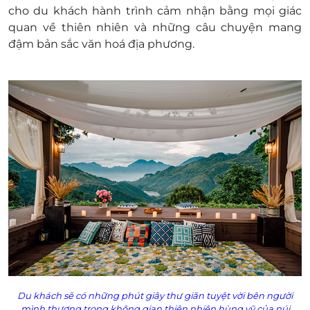
Dịch vụ Quản gia phục vụ 24h/24h – Butler.
cho du khách hành trình cảm nhận bằng mọi giác
Xe đón/tiễn miễn phí tại Trung tâm TP. Hà
quan về thiên nhiên và những câu chuyện mang
Giang.
đậm bản sắc văn hoá địa phương.
Thăm quan: Con đường Thổ cẩm vẽ tay,
Mạch nước ngầm, Khu trưng bày tranh vẽ
trên đá, thăm quan và làm vườn tại vườn rau
hữu cơ.
Giá phòng trẻ em: Không áp dụng trẻ em dưới 15
tuổi
Phụ thu (có thể thêm/bớt tuỳ thực tế):
Giường phụ: Không kê giường phụ
Ngày Lễ/tết: Check giá cụ thể theo từng dịp
lễ
Điều kiện đặt & nhận phòng: Check tình trạng
phòng trước khi mua evoucher.
Giờ nhận phòng: 14h00
Giờ trả phòng: 12h00
Phụ thu nhận phòng sớm : Phụ thuộc vào
Du khách sẽ có những phút giây thư giãn tuyệt vời bên người
tình trạng trống
mình thương trong không gian thiên nhiên hùng vỹ của núi