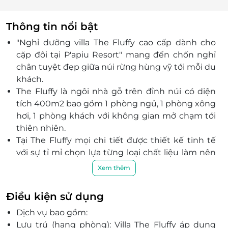
Thông tin nổi bật
"Nghỉ dưỡng villa The Fluffy cao cấp dành cho
cặp đôi tại P'apiu Resort" mang đến chốn nghỉ
chân tuyệt đẹp giữa núi rừng hùng vỹ tới mỗi du
khách.
The Fluffy là ngôi nhà gỗ trên đỉnh núi có diện
tích 400m2 bao gồm 1 phòng ngủ, 1 phòng xông
hơi, 1 phòng khách với không gian mở chạm tới
thiên nhiên.
Tại The Fluffy mọi chi tiết được thiết kế tinh tế
với sự tỉ mỉ chọn lựa từng loại chất liệu làm nên
rèm cửa, bàn ghế, tủ đựng hay từng đồ vật trang
Xem thêm
trí..., những căn phòng trong villa sẽ trở thành
nơi chốn nghỉ dưỡng tuyệt vời, nâng niu từng
Điều kiện sử dụng
xúc cảm của bạn và người thương.
Dịch vụ bao gồm:
Du khách sẽ có những phút giây nghỉ ngơi thư
Lưu trú (hạng phòng): Villa The Fluffy áp dụng
giãn với massage chân, xông hơi khô, sục Jacuzzi