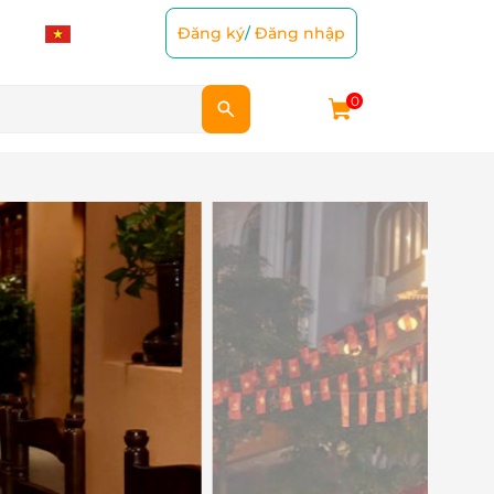
Đăng ký
/
Đăng nhập
0