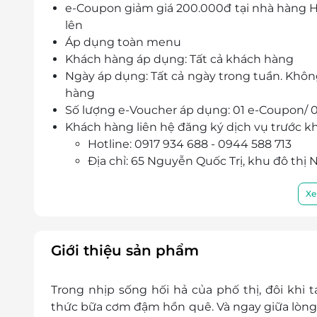
e-Coupon giảm giá 200.000đ tại nhà hàng H
lên
Áp dụng toàn menu
Khách hàng áp dụng: Tất cả khách hàng
Ngày áp dụng: Tất cả ngày trong tuần. Khôn
hàng
Số lượng e-Voucher áp dụng: 01 e-Coupon/ 01
Khách hàng liên hệ đăng ký dịch vụ trước kh
Hotline: 0917 934 688 - 0944 588 713
Địa chỉ: 65 Nguyễn Quốc Trị, khu đô thị
Điều kiện khác:
e-Coupon không có giá trị quy đổi thành 
Xe
01 e-Coupon áp dụng cho 01 bill thanh 
Không áp dụng đồng thời với chương tr
e-Coupon đã bao gồm VAT.
Giới thiệu sản phẩm
Trong nhịp sống hối hả của phố thị, đôi khi
thức bữa cơm đậm hồn quê. Và ngay giữa lòng