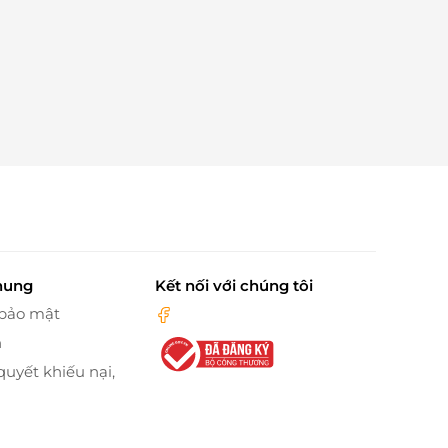
hung
Kết nối với chúng tôi
 bảo mật
n
quyết khiếu nại,