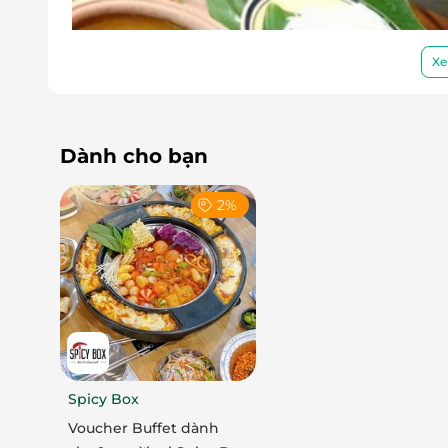
Xe
Dành cho bạn
2%
Spicy Box
Không gian Hương Bắc – Miền quê Bắc Bộ
Voucher Buffet dành
Tọa lạc tại
65 Nguyễn Quốc Trị
, Nhà hàng Hư