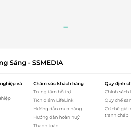
 hiện hình ảnh làng quê Bắc Bộ mộc mạc, bình yên.
c còn là địa điểm lý tưởng cho
liên hoan, hội họp,
 khách
cùng tiện ích hiện đại:
máy chiếu, màn LED,
g trình
… Đến với Hương Bắc, thực khách luôn được
vụ chu đáo, chuyên nghiệp.
ông Sáng - SSMEDIA
nghiệp và
Chăm sóc khách hàng
Quy định c
Trung tâm hỗ trợ
Chính sách
ghiệp
Tích điểm LifeLink
Quy chế sà
Hướng dẫn mua hàng
Cơ chế giải 
tranh chấp
Hướng dẫn hoàn huỷ
Thanh toán