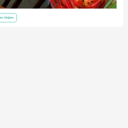
m thêm
 giữa lòng Hà Nội
ơng Bắc mang đến một không gian
ấm cúng, gần