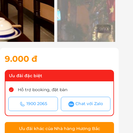
10
/
10
9.000 đ
Ưu đãi đặc biệt
Hỗ trợ booking, đặt bàn
1900 2065
Chat với Zalo
Ưu đãi khác của Nhà hàng Hương Bắc