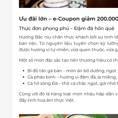
Ưu đãi lớn – e-Coupon giảm 200.00
Thực đơn phong phú – Đậm đà hồn quê
Hương Bắc níu chân thực khách bởi sự tinh t
bàn tiệc. Từ nguyên liệu tuyển chọn kỹ lưỡ
được hương vị tự nhiên, vừa quen thuộc, vừa g
Một số món đặc sắc tạo nên thương hiệu có th
Bí đỏ tần gà bản
– món ăn bổ dưỡng, ngọt 
Gà pháo binh
– hương vị đậm đà, lạ miệng,
Cá hồ sông Đà
– thịt cá chắc ngọt, gợi nhớ
Cùng với đó là hàng loạt món nhậu hấp dẫn v
đầy tinh hoa ẩm thực Việt.