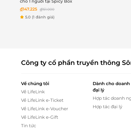
cho 1 nguời tại Spicy Box
gũi
với thiết kế chủ đạo bằng
gỗ tự nhiên
, tái
đ
147.225
đ
151.000
5.0
(1 đánh giá)
Không chỉ phục vụ bữa ăn gia đình, Hương Bắ
tiệc công ty, họp lớp
nhờ
sức chứa lên tới 200
hệ thống âm thanh – ánh sáng, MC dẫn chươn
tận hưởng không chỉ ẩm thực mà còn cả dịch 
Công ty cổ phần truyền thông S
Về chúng tôi
Dành cho doanh 
đại lý
Về LifeLink
Hợp tác doanh n
Về LifeLink e-Ticket
Hợp tác đại lý
Về LifeLink e-Voucher
Về LifeLink e-Gift
Tin tức