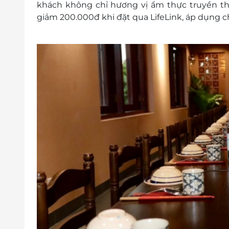
khách không chỉ hương vị ẩm thực truyền th
giảm 200.000đ khi đặt qua LifeLink, áp dụng c