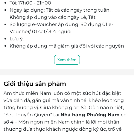
Tối: 17h00 - 21h00
Ngày áp dụng: Tất cả các ngày trong tuần.
Không áp dụng vào các ngày Lễ, Tết
Số lượng e-Voucher áp dụng: Sử dụng 01 e-
Voucher/ 01 set/ 3-4 người
Lưu ý:
Không áp dụng mã giảm giá đối với các nguyên
liệu gọi thêm, đồ uống, đồ tráng miệng
Không áp dụng với đơn hàng ship mang về, áp
Xem thêm
dụng sử dụng tại cơ sở
Quý khách vui lòng liên hệ để được tư vấn chi
tiết nhất:
Giới thiệu sản phẩm
Hotline: 0969 916 156 - 1800 2028
Ẩm thực miền Nam luôn có một sức hút đặc biệt:
Địa chỉ: Cơ sở 4 - Tòa nhà Golden Palm, 21 Lê Văn
vừa dân dã, gần gũi mà vẫn tinh tế, khéo léo trong
Lương, Thanh Xuân, Hà Nội
từng hương vị. Giữa không gian Sài Gòn náo nhiệt,
Điều kiện khác:
“Set Thuyền Quyên” tại
Nhà hàng Phương Nam
cơ
Không áp dụng đồng thời các chương trình
sở 4 – Món ngon miền Nam chính là lời mời thân
khuyến mại khác
thương đưa thực khách ngược dòng ký ức, trở về
Áp dụng mã giảm giá cho toàn hệ thống