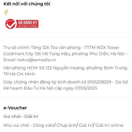
Xác thực mã QR nhanh chóng tại điểm sử dụng
Kết nối với chúng tôi
Hỗ trợ khách hàng 24/7, đảm bảo trải nghiệm
liền mạch và an toàn
Truy cập
LifeLink.vn
để đặt dịch vụ tiện lợi và
nhận voucher giảm giá cho “Set Thuyền Quyên” tại
Nhà hàng Phương Nam cơ sở 4.
Trụ sở chính: Tầng 12A Tòa văn phòng - TTTM ROX Tower
Goldmark City 136 Hồ Tùng Mậu, phường Phú Diễn, Hà Nội. –
Email: hotro@ssmedia.vn
LifeLink
Văn phòng HCM: Số 122 Nguyễn Hoàng, phường Bình Trưng,
TP.Hồ Chí Minh
Giấy chứng nhận đăng ký kinh doanh số 0105228259 - Do Sở
Kế hoạch Đầu Tư Hà Nội cấp ngày 07/05/2025
e-Voucher
Vui chơi - Giải trí
/
/
/
Khu vui chơi - Công viên
Chụp ảnh
Giải trí
Giải trí online