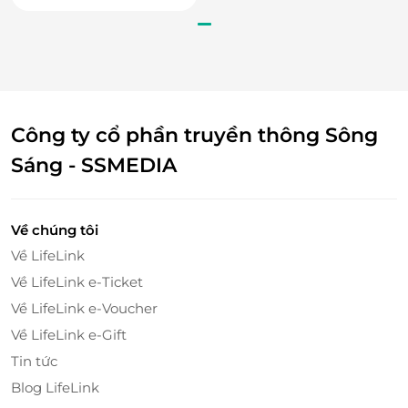
chân chất, gần gũi nhưng vẫn đậm đà nghệ thuật.
Đó chính là lý do khiến bao thực khách, dù chỉ một
lần ghé, cũng nhớ mãi không quên.
Công ty cổ phần truyền thông Sông
Sáng - SSMEDIA
Về chúng tôi
Về LifeLink
Về LifeLink e-Ticket
Về LifeLink e-Voucher
Về LifeLink e-Gift
Tin tức
Blog LifeLink