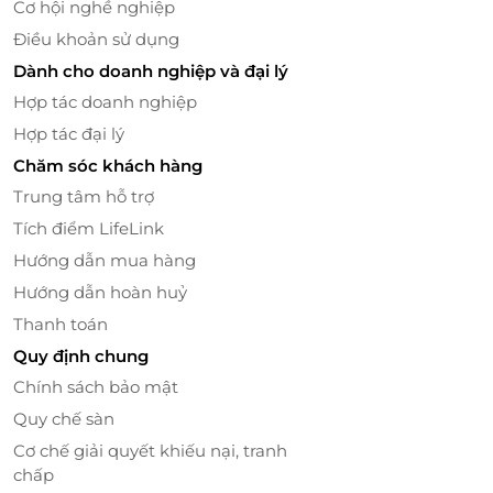
Cơ hội nghề nghiệp
Điều khoản sử dụng
Dành cho doanh nghiệp và đại lý
Hợp tác doanh nghiệp
Hợp tác đại lý
Chăm sóc khách hàng
Trung tâm hỗ trợ
LifeLink – Đặt dịch vụ tiện lợi, tận hưởng
ưu đãi thật
Tích điểm LifeLink
Hướng dẫn mua hàng
LifeLink.vn là nền tảng thương mại điện tử hàng đầu
Việt Nam chuyên về dịch vụ, mang đến trải
Hướng dẫn hoàn huỷ
nghiệm đặt nhanh – dùng gọn – ưu đãi thật. Khi đặt
Thanh toán
“Set Thuyền Quyên” tại Nhà hàng Phương Nam cơ
Quy định chung
sở 4 qua LifeLink, bạn sẽ nhận ngay:
Chính sách bảo mật
Voucher giảm giá độc quyền, tiết kiệm chi phí
Quy chế sàn
Đặt dịch vụ tiện lợi chỉ trong vài phút qua
Cơ chế giải quyết khiếu nại, tranh
website/app
chấp