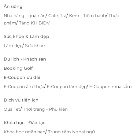
Ăn uống
/
/
/
Nhà hàng - quán ăn
Cafe, Trà
Kem - Tiệm bánh
Thực
/
phẩm
Tặng KH BIDV
Sức khỏe & Làm đẹp
/
Làm đẹp
Sức khỏe
Du lịch - Khách sạn
Booking Golf
E-Coupon ưu đãi
/
/
E-Coupon ẩm thực
E-Coupon làm đẹp
E-Coupon mua sắm
Dịch vụ tiện ích
/
Quà Tết
Thời trang - Phụ kiện
Khóa học - Đào tạo
/
Khóa học ngắn hạn
Trung tâm Ngoại ngữ