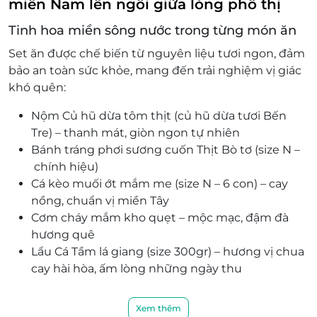
miền Nam lên ngôi giữa lòng phố thị
Tinh hoa miền sông nước trong từng món ăn
Set ăn được chế biến từ nguyên liệu tươi ngon, đảm
bảo an toàn sức khỏe, mang đến trải nghiệm vị giác
khó quên:
Nộm Củ hũ dừa tôm thịt (củ hũ dừa tươi Bến
Tre) – thanh mát, giòn ngon tự nhiên
Bánh tráng phơi sương cuốn Thịt Bò tơ (size N –
chính hiệu)
Cá kèo muối ớt mắm me (size N – 6 con) – cay
nồng, chuẩn vị miền Tây
Cơm cháy mắm kho quẹt – mộc mạc, đậm đà
hương quê
Lẩu Cá Tầm lá giang (size 300gr) – hương vị chua
cay hài hòa, ấm lòng những ngày thu
“Set Thuyền Quyên” không chỉ là bữa ăn, mà còn
Xem thêm
là hành trình thưởng thức văn hóa ẩm thực miền