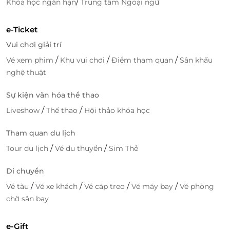
/
Khóa học ngắn hạn
Trung tâm Ngoại ngữ
e-Ticket
Vui chơi giải trí
/
/
/
Vé xem phim
Khu vui chơi
Điểm tham quan
Sân khấu
nghệ thuật
Sự kiện văn hóa thể thao
/
/
Liveshow
Thể thao
Hội thảo khóa học
Tham quan du lịch
/
/
Tour du lịch
Vé du thuyền
Sim Thẻ
Di chuyển
/
/
/
/
Vé tàu
Vé xe khách
Vé cáp treo
Vé máy bay
Vé phòng
chờ sân bay
e-Gift