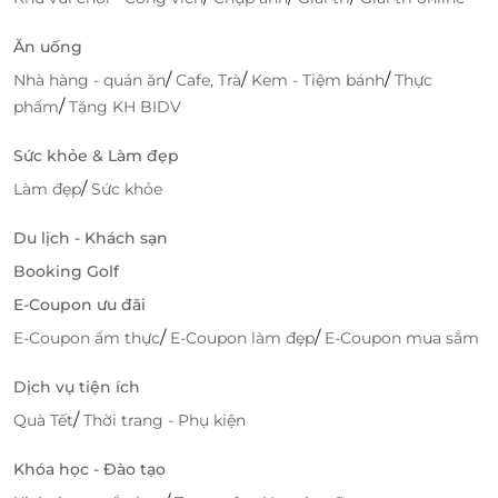
không hài lòng.
Ăn uống
Giao diện thân thiện, dễ sử dụng trên cả web &
app.
/
/
/
Nhà hàng - quán ăn
Cafe, Trà
Kem - Tiệm bánh
Thực
/
phẩm
Tặng KH BIDV
Đặt ngay
voucher giảm giá
“Cạo vôi hoặc Điều trị nha
chu tại Nha Khoa Quốc Tế Emis” qua
LifeLink.vn
để
Sức khỏe & Làm đẹp
tận hưởng trải nghiệm
đặt dịch vụ tiện lợi
, chăm sóc
/
Làm đẹp
Sức khỏe
răng miệng an toàn, tiết kiệm và chuyên nghiệp!
Du lịch - Khách sạn
Số lượng voucher có hạn – nhanh tay săn deal ngay
Booking Golf
hôm nay!
E-Coupon ưu đãi
/
/
E-Coupon ẩm thực
E-Coupon làm đẹp
E-Coupon mua sắm
LifeLink
Dịch vụ tiện ích
/
Quà Tết
Thời trang - Phụ kiện
Khóa học - Đào tạo