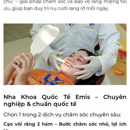
chu” – giải pháp chăm sóc và bảo vệ răng miệng tối
Thị Sáu, Quận 3, Thành phố Hồ Chí Minh
ưu, giúp bạn duy trì nụ cười rạng rỡ mỗi ngày.
Điều kiện khác:
Một khách hàng được mua nhiều e-
Voucher/e-Coupon
e-Voucher/e-Coupon không có giá trị quy đổi
thành tiền mặt, không trả lại tiền thừa
Không áp dụng đồng thời cùng lúc với các
chương trình khuyến mại khác.
Nha Khoa Quốc Tế Emis – Chuyên
nghiệp & chuẩn quốc tế
Chọn 1 trong 2 dịch vụ chăm sóc chuyên sâu:
Cạo vôi răng 2 hàm – Bước chăm sóc nhỏ, lợi ích