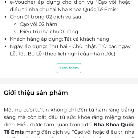
e-Voucher áp dụng cho dịch vụ "Cạo vôi hoặc
điều trị nha chu tại Nha Khoa Quốc Tế Emis"
Chọn 01 trong 02 dịch vụ sau:
Cạo vôi 02 hàm
Điều trị nha chu 01 răng
Khách hàng áp dụng: Tất cả khách hàng
Ngày áp dụng: Thứ hai - Chủ nhật. Trừ các ngày
Lễ, Tết, Bù Lễ (theo lịch nghỉ của nhà nước)
Giờ áp dụng:
Thứ 2 - Thứ 7: 8h00 - 19h00
Xem thêm
Chủ nhật: 8h15 - 17h00
Số lượng e-Voucher áp dụng: Một khách hàng
chỉ được sử dụng tối đa 01 phiếu/ 01 gói dịch vụ
Giới thiệu sản phẩm
(không bù tiền)
Khách hàng liên hệ đăng ký dịch vụ trước khi
Một nụ cười tự tin không chỉ đến từ hàm răng trắng
đến để được phục vụ tốt nhất:
sáng mà còn bắt đầu từ sức khỏe răng miệng toàn
Điện thoại liên hệ: 0919 100 021 - 0768 117
diện. Hiểu được tầm quan trọng đó,
Nha Khoa Quốc
068
Tế Emis
mang đến dịch vụ “Cạo vôi hoặc điều trị nha
Địa chỉ: 62B Phạm Ngọc Thạch, Phường Võ