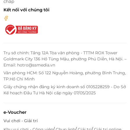
chấp
Kết nối với chúng tôi
Trụ sở chính: Tầng 12A Tòa văn phòng - TTTM ROX Tower
Goldmark City 136 Hồ Tùng Mậu, phường Phú Diễn, Hà Nội. –
Email: hotro@ssmedia.vn
Văn phòng HCM: Số 122 Nguyễn Hoàng, phường Bình Trưng,
TP.Hồ Chí Minh
LifeLink – Nền tảng đặt dịch vụ tiện lợi,
Giấy chứng nhận đăng ký kinh doanh số 0105228259 - Do Sở
ưu đãi thật
Kế hoạch Đầu Tư Hà Nội cấp ngày 07/05/2025
Voucher giảm giá
thật – chỉ hiển thị các đối tác
uy tín đã xác thực.
e-Voucher
Đặt dịch vụ tiện lợi
, thanh toán online nhanh
Vui chơi - Giải trí
chóng, dùng mã QR xác thực.
/
/
/
Khu vui chơi - Công viên
Chụp ảnh
Giải trí
Giải trí online
Hỗ trợ khách hàng
24/7
, cam kết hoàn tiền nếu