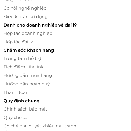
Cơ hội nghề nghiệp
Điều khoản sử dụng
Dành cho doanh nghiệp và đại lý
Hợp tác doanh nghiệp
Hợp tác đại lý
Chăm sóc khách hàng
Trung tâm hỗ trợ
Tích điểm LifeLink
Đội ngũ bác sĩ tận tâm – Nụ cười của bạn là
Hướng dẫn mua hàng
niềm tự hào của Emis
Hướng dẫn hoàn huỷ
Tại Nha Khoa Quốc Tế Emis, khách hàng được thăm
Thanh toán
khám và điều trị trực tiếp bởi
đội ngũ bác sĩ giỏi, giàu
kinh nghiệm
trong lĩnh vực nha khoa tổng quát và
Quy định chung
nha chu.
Không chỉ giỏi chuyên môn, các bác sĩ còn
Chính sách bảo mật
luôn
tận tâm, nhẹ nhàng, thấu hiểu cảm giác của
Quy chế sàn
khách hàng
, mang đến trải nghiệm thoải mái, dễ
Cơ chế giải quyết khiếu nại, tranh
chịu trong suốt quá trình thực hiện.