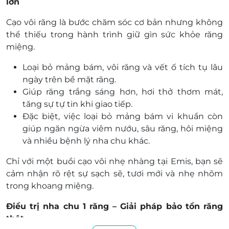
lớn
Cạo vôi răng là
bước chăm sóc cơ bản nhưng không
thể thiếu
trong hành trình giữ gìn sức khỏe răng
miệng.
Loại bỏ
mảng bám, vôi răng và vết ố
tích tụ lâu
ngày trên bề mặt răng.
Giúp
răng trắng sáng hơn, hơi thở thơm mát
,
tăng sự tự tin khi giao tiếp.
Đặc biệt, việc
loại bỏ mảng bám vi khuẩn
còn
giúp
ngăn ngừa viêm nướu, sâu răng, hôi miệng
và nhiều bệnh lý nha chu khác.
Chỉ với một buổi cạo vôi nhẹ nhàng tại Emis, bạn sẽ
cảm nhận rõ rệt sự
sạch sẽ, tươi mới và nhẹ nhõm
trong khoang miệng.
Điều trị nha chu 1 răng – Giải pháp bảo tồn răng
thật