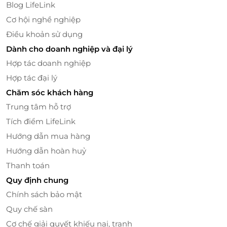
Blog LifeLink
Cơ hội nghề nghiệp
Trải nghiệm dịch vụ spa nha khoa tại
Điều khoản sử dụng
LifeLink
Dành cho doanh nghiệp và đại lý
Hợp tác doanh nghiệp
Đặt lịch linh hoạt - Ưu đãi tiết kiệm
Hợp tác đại lý
Đặt dịch vụ nhanh chóng qua nền tảng LifeLink,
Chăm sóc khách hàng
không lo chờ đợi.
Giá ưu đãi hấp dẫn - giảm chi phí so với đặt trực
Trung tâm hỗ trợ
tiếp.
Tích điểm LifeLink
e-Voucher tiện lợi - dễ dàng sử dụng mọi lúc,
Hướng dẫn mua hàng
mọi nơi.
Hướng dẫn hoàn huỷ
Đối tác uy tín - chỉ hợp tác với các cơ sở chất
Thanh toán
lượng đã được kiểm chứng.
Quy định chung
Nhanh tay đặt lịch - Nụ cười đẹp trong tầm tay
Chính sách bảo mật
Đừng để sự bận rộn ngăn bạn nâng niu nụ cười của
Quy chế sàn
mình. Đặt lịch ngay hôm nay trên
LifeLink
để tận
Cơ chế giải quyết khiếu nại, tranh