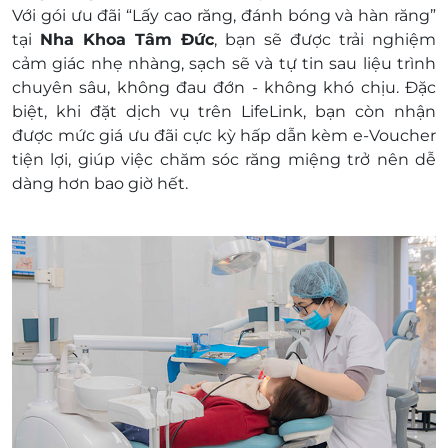
Không áp dụng đồng thời với chương trình
Với gói ưu đãi “Lấy cao răng, đánh bóng và hàn răng”
khuyến mại khác
tại
Nha Khoa Tâm Đức
, bạn sẽ được trải nghiệm
Giá chưa bao gồm VAT, khách hàng muốn lấy
cảm giác nhẹ nhàng, sạch sẽ và tự tin sau liệu trình
hóa đơn vui lòng liên hệ nhà cung cấp
chuyên sâu, không đau đớn - không khó chịu. Đặc
biệt, khi đặt dịch vụ trên LifeLink, bạn còn nhận
được mức giá ưu đãi cực kỳ hấp dẫn kèm e-Voucher
tiện lợi, giúp việc chăm sóc răng miệng trở nên dễ
dàng hơn bao giờ hết.