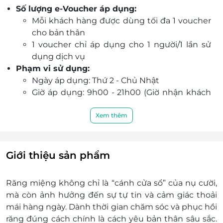
Số lượng e-Voucher áp dụng:
người sử dụng.
Mỗi khách hàng được dùng tối đa 1 voucher
Khách hàng đặt lịch qua LifeLink dễ dàng, không
cho bản thân
phải chờ đợi và nhận e-Voucher tiện lợi.
1 voucher chỉ áp dụng cho 1 người/1 lần sử
Ưu đãi hấp dẫn, chi phí tối ưu – cơ hội chăm sóc
dụng dịch vụ
răng miệng chuyên nghiệp với mức giá cực hợp
Phạm vi sử dụng:
lý.
Ngày áp dụng: Thứ 2 - Chủ Nhật
Giờ áp dụng: 9h00 - 21h00 (Giờ nhận khách
cuối cùng: 19h30)
Tổng thời gian gói dịch vụ: 01 buổi
Xem thêm
Thời gian 1 lần sử dụng dịch vụ: 20 phút
Thông tin liên hệ:
Địa chỉ: Số 150 Hạ Đình, Phường Khương
Giới thiệu sản phẩm
Đình, Hà Nội
Hotline: 0985 103 502
Răng miệng không chỉ là “cánh cửa sổ” của nụ cười,
Điều kiện khác:
mà còn ảnh hưởng đến sự tự tin và cảm giác thoải
e-Voucher/e-Coupon không có giá trị quy đổi
mái hàng ngày. Dành thời gian chăm sóc và phục hồi
thành tiền mặt, không trả lại tiền thừa
răng đúng cách chính là cách yêu bản thân sâu sắc.