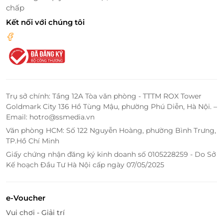
hưởng dịch vụ chăm sóc răng miệng chuyên nghiệp
chấp
từ Nha Khoa Tâm Đức với ưu đãi đặc biệt. Một liệu
Kết nối với chúng tôi
trình nhỏ nhưng mang đến thay đổi lớn - đó là sự tự
tin và cảm giác thoải mái trong những khoảnh khắc
hằng ngày.
LifeLink
Trụ sở chính: Tầng 12A Tòa văn phòng - TTTM ROX Tower
Goldmark City 136 Hồ Tùng Mậu, phường Phú Diễn, Hà Nội. –
Email: hotro@ssmedia.vn
Văn phòng HCM: Số 122 Nguyễn Hoàng, phường Bình Trưng,
TP.Hồ Chí Minh
Giấy chứng nhận đăng ký kinh doanh số 0105228259 - Do Sở
Kế hoạch Đầu Tư Hà Nội cấp ngày 07/05/2025
e-Voucher
Vui chơi - Giải trí