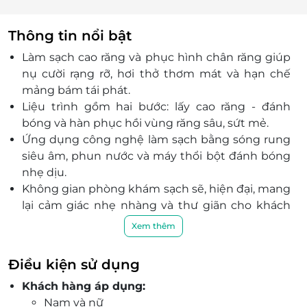
Thông tin nổi bật
Làm sạch cao răng và phục hình chân răng giúp
nụ cười rạng rỡ, hơi thở thơm mát và hạn chế
mảng bám tái phát.
Liệu trình gồm hai bước: lấy cao răng - đánh
bóng và hàn phục hồi vùng răng sâu, sứt mẻ.
Ứng dụng công nghệ làm sạch bằng sóng rung
siêu âm, phun nước và máy thổi bột đánh bóng
nhẹ dịu.
Không gian phòng khám sạch sẽ, hiện đại, mang
lại cảm giác nhẹ nhàng và thư giãn cho khách
hàng.
Xem thêm
Đội ngũ bác sĩ giàu kinh nghiệm, thực hiện thao
tác nhẹ nhàng, phù hợp cả với người răng nhạy
Điều kiện sử dụng
cảm.
Khách hàng áp dụng:
Cam kết sử dụng vật liệu hàn răng chất lượng
Nam và nữ
thẩm mỹ cao, độ bám dính tốt và an toàn cho