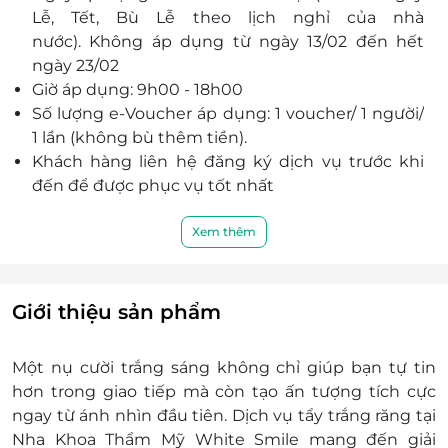
Lễ, Tết, Bù Lễ theo lịch nghỉ của nhà
Ưu đãi hấp dẫn khi mua Evoucher qua LifeLink –
nước). Không áp dụng từ ngày 13/02 đến hết
đặt lịch nhanh chóng, chi phí tiết kiệm, dễ dàng
ngày 23/02
sở hữu nụ cười trắng sáng tự tin.
Giờ áp dụng: 9h00 - 18h00
Số lượng e-Voucher áp dụng: 1 voucher/ 1 người/
1 lần (không bù thêm tiền).
Khách hàng liên hệ đăng ký dịch vụ trước khi
đến để được phục vụ tốt nhất
Điện thoại liên hệ: 084 222 7388 - 085 288
7388
Xem thêm
Địa chỉ: Số 104 Nguyễn Công Trứ, Phường Sài
Gòn, Quận 1, TP.HCM
Điều kiện khác
Giới thiệu sản phẩm
Một khách hàng được mua nhiều e-
Voucher/e-Coupon
Một nụ cười trắng sáng không chỉ giúp bạn tự tin
e-Voucher/e-Coupon không có giá trị quy đổi
hơn trong giao tiếp mà còn tạo ấn tượng tích cực
thành tiền mặt, không trả lại tiền thừa.
ngay từ ánh nhìn đầu tiên. Dịch vụ tẩy trắng răng tại
Không áp dụng đồng thời cùng lúc với các
Nha Khoa Thẩm Mỹ White Smile mang đến giải