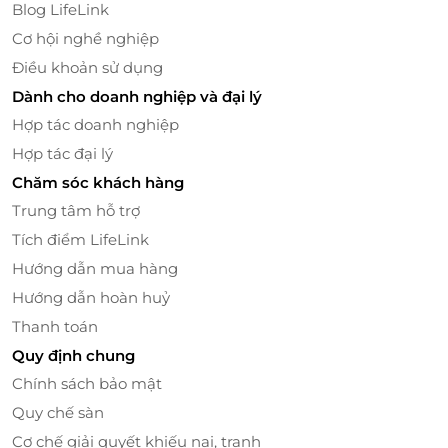
Blog LifeLink
Cơ hội nghề nghiệp
Điều khoản sử dụng
Dịch vụ nha khoa toàn diện tại White Smile
Dành cho doanh nghiệp và đại lý
Bên cạnh tẩy trắng răng, White Smile còn cung cấp
Hợp tác doanh nghiệp
đa dạng dịch vụ chăm sóc và thẩm mỹ răng miệng:
Hợp tác đại lý
Chăm sóc & điều trị răng miệng
Chăm sóc khách hàng
Khám và tư vấn tổng quát
Trung tâm hỗ trợ
Điều trị sâu răng, viêm nướu
Tích điểm LifeLink
Trám răng, nhổ răng, điều trị nha chu
Hướng dẫn mua hàng
Thẩm mỹ & phục hình
Hướng dẫn hoàn huỷ
Niềng răng chỉnh nha
Bọc răng sứ thẩm mỹ
Thanh toán
Cấy ghép Implant phục hồi răng mất
Quy định chung
Chính sách bảo mật
Quy chế sàn
Cơ chế giải quyết khiếu nại, tranh