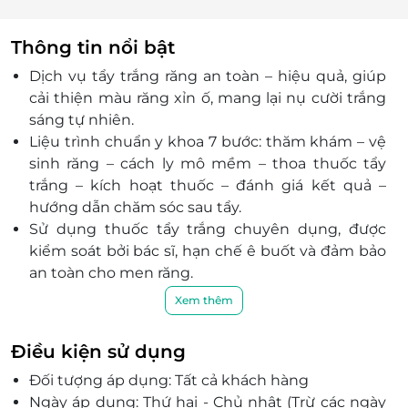
Thông tin nổi bật
Dịch vụ tẩy trắng răng an toàn – hiệu quả, giúp
cải thiện màu răng xỉn ố, mang lại nụ cười trắng
sáng tự nhiên.
Liệu trình chuẩn y khoa 7 bước: thăm khám – vệ
sinh răng – cách ly mô mềm – thoa thuốc tẩy
trắng – kích hoạt thuốc – đánh giá kết quả –
hướng dẫn chăm sóc sau tẩy.
Sử dụng thuốc tẩy trắng chuyên dụng, được
kiểm soát bởi bác sĩ, hạn chế ê buốt và đảm bảo
an toàn cho men răng.
Thực hiện bởi đội ngũ bác sĩ giàu kinh nghiệm,
Xem thêm
thao tác nhẹ nhàng, theo dõi sát tình trạng răng
trong suốt quá trình.
Điều kiện sử dụng
Trang thiết bị hiện đại, không gian phòng khám
Đối tượng áp dụng: Tất cả khách hàng
sạch sẽ, mang đến cảm giác thoải mái và yên
Ngày áp dụng: Thứ hai - Chủ nhật (Trừ các ngày
tâm khi trải nghiệm dịch vụ.