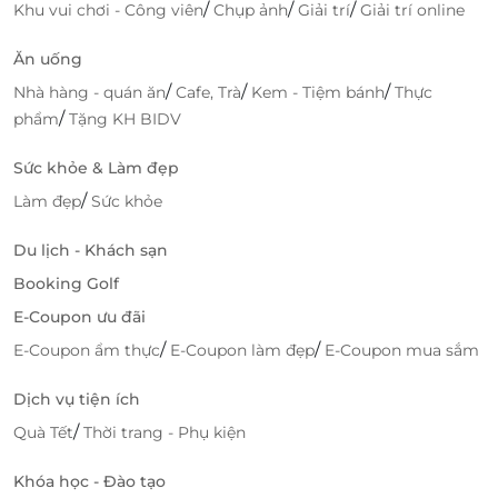
/
/
/
Khu vui chơi - Công viên
Chụp ảnh
Giải trí
Giải trí online
Tự tin nở nụ cười trắng sáng mỗi ngày
Với dịch vụ tẩy trắng răng tại Nha Khoa Thẩm Mỹ
Ăn uống
White Smile, bạn có thể yên tâm cải thiện nụ cười
/
/
/
Nhà hàng - quán ăn
Cafe, Trà
Kem - Tiệm bánh
Thực
một cách an toàn và hiệu quả. Đặt e-Voucher ngay
/
phẩm
Tặng KH BIDV
trên
LifeLink
để sẵn sàng sở hữu hàm răng trắng
sáng, giúp bạn tự tin hơn trong công việc và cuộc
Sức khỏe & Làm đẹp
sống.
/
Làm đẹp
Sức khỏe
Du lịch - Khách sạn
LifeLink
Booking Golf
E-Coupon ưu đãi
/
/
E-Coupon ẩm thực
E-Coupon làm đẹp
E-Coupon mua sắm
Dịch vụ tiện ích
/
Quà Tết
Thời trang - Phụ kiện
Khóa học - Đào tạo