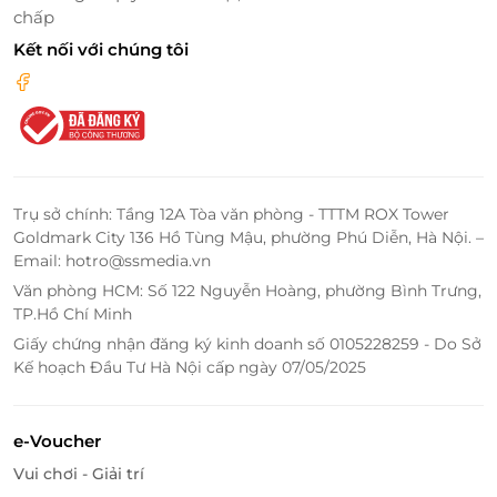
chấp
Kết nối với chúng tôi
Trụ sở chính: Tầng 12A Tòa văn phòng - TTTM ROX Tower
Đặt e-Voucher tẩy trắng răng White
Goldmark City 136 Hồ Tùng Mậu, phường Phú Diễn, Hà Nội. –
Smile ưu đãi cùng LifeLink
Email: hotro@ssmedia.vn
Văn phòng HCM: Số 122 Nguyễn Hoàng, phường Bình Trưng,
Vì sao nên đặt e-Voucher qua LifeLink?
TP.Hồ Chí Minh
Thông tin dịch vụ minh bạch, rõ ràng
Giấy chứng nhận đăng ký kinh doanh số 0105228259 - Do Sở
Đặt mua nhanh chóng, tiện lợi
Kế hoạch Đầu Tư Hà Nội cấp ngày 07/05/2025
Giá ưu đãi giúp tiết kiệm chi phí
Đội ngũ hỗ trợ trong suốt quá trình sử dụng
Thường xuyên cập nhật nhiều deal chăm sóc
e-Voucher
sức khỏe hấp dẫn
Vui chơi - Giải trí