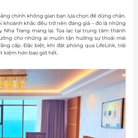
 bằng chính không gian bạn lựa chọn để dừng chân.
huộc vào tình trạng phòng và có thể sẽ phụ thu
ỗi khoảnh khắc đều trở nên đáng giá – đó là những
 Nha Trang mang lại. Tọa lạc tại trung tâm thành
 tưởng cho những ai muốn tận hưởng sự thoải mái
 2065
g cấp. Đặc biệt, khi đặt phòng qua LifeLink, trải
t kiệm hơn bao giờ hết.
 trước khi mua voucher.
khách.
cher/e-Coupon.
đổi thành tiền mặt, không trả lại tiền thừa.
g trình khuyến mại khác.