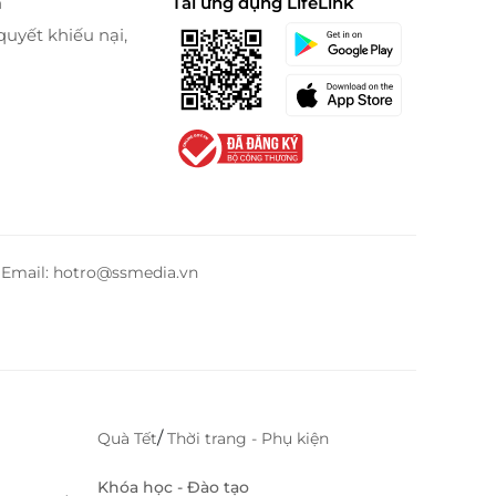
n
Tải ứng dụng LifeLink
quyết khiếu nại,
– Email: hotro@ssmedia.vn
/
Quà Tết
Thời trang - Phụ kiện
Khóa học - Đào tạo