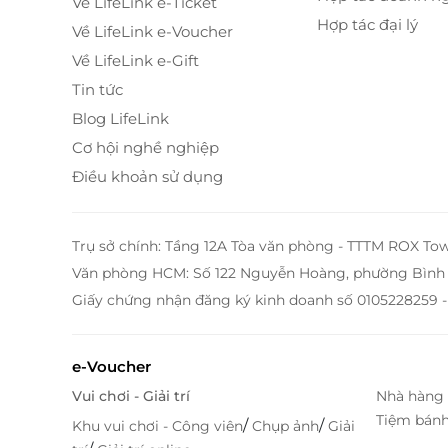
Về LifeLink e-Ticket
Giường ngủ cao cấp với chăn ga gối êm ái,
Hợp tác đại lý
Về LifeLink e-Voucher
Không gian sinh hoạt rộng rãi, phù hợp ch
Tivi màn hình phẳng với nhiều kênh giải trí
Về LifeLink e-Gift
Wi-Fi không dây miễn phí, đáp ứng nhu cầu l
Tin tức
Phòng tắm hiện đại với đầy đủ vật dụng vệ
Blog LifeLink
Miễn phí trà, cà phê và 02 chai nước suối m
Cơ hội nghề nghiệp
Điều khoản sử dụng
Trụ sở chính: Tầng 12A Tòa văn phòng - TTTM ROX To
Văn phòng HCM: Số 122 Nguyễn Hoàng, phường Bình 
Giấy chứng nhận đăng ký kinh doanh số 0105228259 -
e-Voucher
Vui chơi - Giải trí
Nhà hàng 
Tiệm bán
/
/
Khu vui chơi - Công viên
Chụp ảnh
Giải