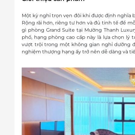
Giờ nhận phòng: Sau 14h00
Giờ trả phòng: Trước 12h00
Một kỳ nghỉ trọn vẹn đôi khi được định nghĩa
Check-in sớm / Check-out muộn: Tùy t
Rộng rãi hơn, riêng tư hơn và đủ tinh tế để m
theo quy định của khách sạn.
gì phòng Grand Suite tại Mường Thanh Luxury
Điều kiện đặt tour
phố, hạng phòng cao cấp này là lựa chọn lý
Hotline đặt tour & tư vấn (9h–20h): 1900
vượt trội trong một không gian nghỉ dưỡng đẳn
Văn phòng HCM: 028 6680 8757
nghiệm thượng hạng ấy trở nên dễ dàng và tiế
Liên hệ kiểm tra tình trạng phòng trống
Điều kiện khác
Áp dụng 01 e-Voucher/e-Coupon cho 02 
Một khách hàng được mua nhiều e-Vou
e-Voucher/e-Coupon không có giá trị quy 
Không áp dụng đồng thời với các chươn