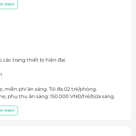
k, số lượng voucher có hạn, nhận voucher điện tử
m thêm
các trang thiết bị hiện đại.
m
, miễn phí ăn sáng. Tối đa 02 trẻ/phòng.
 mẹ, phụ thu ăn sáng: 150.000 VNĐ/trẻ/bữa sáng.
hu như người lớn.
ờng phụ): 300.000 VNĐ/đêm (bao gồm ăn sáng).
m thêm
m ăn sáng). Mỗi phòng chỉ được kê tối đa 01