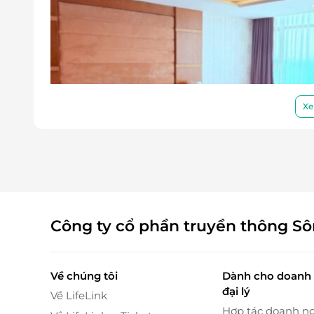
Xe
Công ty cổ phần truyền thông S
Không gian được phân chia hợp lý giữa khu vự
cao cấp, doanh nhân, hoặc du khách muốn tận h
Về chúng tôi
Dành cho doanh 
đại lý
Những tiện nghi nổi bật của phòng Grand Sui
Về LifeLink
Hợp tác doanh n