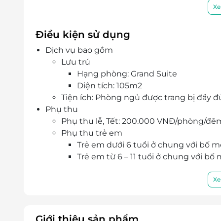
Ưu đãi hấp dẫn khi đặt qua nền tảng LifeLin
Xe
nhanh chóng – tiện lợi.
Điều kiện sử dụng
Dịch vụ bao gồm
Lưu trú
Hạng phòng: Grand Suite
Diện tích: 105m2
Tiện ích: Phòng ngủ được trang bị đầy đủ 
Phụ thu
Phụ thu lễ, Tết: 200.000 VNĐ/phòng/đê
Phụ thu trẻ em
Trẻ em dưới 6 tuổi ở chung với bố mẹ
Trẻ em từ 6 – 11 tuổi ở chung với bố
Trẻ em từ 12 tuổi trở lên: tính phụ t
Phụ thu người lớn thứ 3 (không kê giư
Xe
Giường phụ: 500.000 VNĐ/đêm (bao gồ
giường phụ.
Thời gian nhận – trả phòng
Giới thiệu sản phẩm