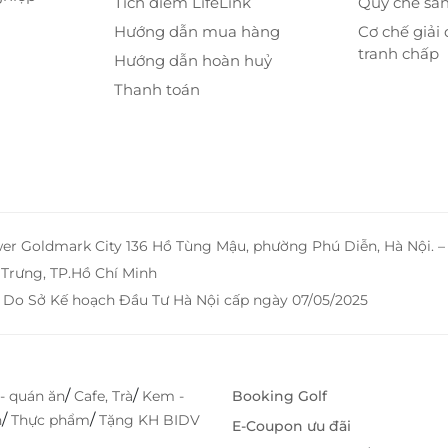
Tích điểm LifeLink
Quy chế sà
 mang đến giấc ngủ trọn vẹn.
Hướng dẫn mua hàng
Cơ chế giải 
o nghỉ dưỡng dài ngày.
tranh chấp
 chất lượng cao.
Hướng dẫn hoàn huỷ
àm việc và giải trí.
Thanh toán
 sinh cao cấp.
ỗi ngày.
wer Goldmark City 136 Hồ Tùng Mậu, phường Phú Diễn, Hà Nội. 
Trưng, TP.Hồ Chí Minh
 Do Sở Kế hoạch Đầu Tư Hà Nội cấp ngày 07/05/2025
/
/
- quán ăn
Cafe, Trà
Kem -
Booking Golf
/
/
h
Thực phẩm
Tặng KH BIDV
E-Coupon ưu đãi