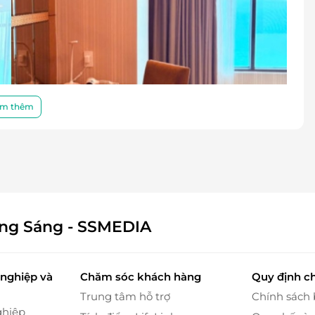
m thêm
ông Sáng - SSMEDIA
c nghỉ ngơi và sinh hoạt, phù hợp cho các cặp đôi
ưởng kỳ nghỉ xa hoa với sự riêng tư tuyệt đối.
nghiệp và
Chăm sóc khách hàng
Quy định c
te bao gồm:
Trung tâm hỗ trợ
Chính sách
ghiệp