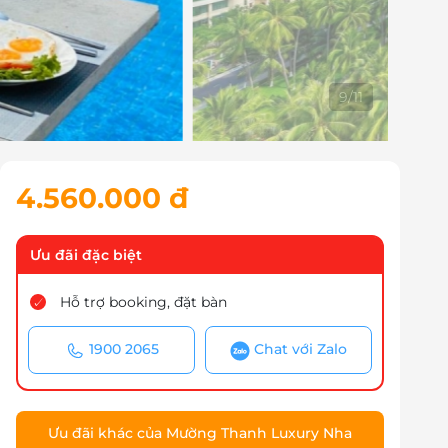
10
/
11
4.560.000 đ
Ưu đãi đặc biệt
Hỗ trợ booking, đặt bàn
1900 2065
Chat với Zalo
Ưu đãi khác của Mường Thanh Luxury Nha