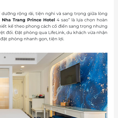
ưỡng rộng rãi, tiện nghi và sang trọng giữa lòng
i
Nha Trang Prince Hotel
4 sao” là lựa chọn hoàn
thiết kế theo phong cách cổ điển sang trọng nhưng
huộc vào tình trạng phòng và có thể sẽ phụ thu
t đối. Đặt phòng qua LifeLink, du khách vừa nhận
đặt phòng nhanh gọn, tiện lợi.
): 1900 2065
rước khi mua voucher
 khách
cher/e-Coupon
đổi thành tiền mặt, không trả lại tiền thừa
ình khuyến mại khác.