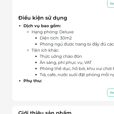
Nha Trang Prince Hotel sở hữu kiến trúc ch
Xe
trọng trong từng góc không gian.
Khi lưu trú tại khách sạn, bạn có thể sử dụ
Điều kiện sử dụng
Nhà hàng; Hồ bơi & phòng gym; Truy cập W
Dịch vụ bao gồm:
sạn;...
Hạng phòng: Deluxe
Vị trí: Khách sạn nằm tại số 02-04 Nguyễn T
Diện tích: 30m2
thành phố.
Phòng ngủ được trang bị đầy đủ các t
Đặt phòng qua LifeLink, du khách được hư
Tiện ích khác:
nhanh chóng, tiện lợi và an tâm tuyệt đối.
Thức uống chào đón
Ăn sáng, phí phục vụ, VAT
Phòng thể dục, hồ bơi, khu vui chơi 
Trà, cafe, nước suối đặt phòng mỗi 
Phụ thu:
Cao điểm (tháng 6,7,8): 100.000 VNĐ/p
Lễ tết liên hệ nhận gía phòng tốt nhất
Xe
Trẻ em:
Phụ thu người thứ 3 từ 12 tuổi trở l
Phụ thu trẻ em từ 6 tuổi đến dưới 1
Giới thiệu sản phẩm