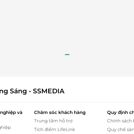
ông Sáng - SSMEDIA
ồ dùng vệ sinh cá nhân cao cấp giúp du khách cảm
òng Senior Deluxe còn có bồn tắm để bạn tận hưởng
nghiệp và
Chăm sóc khách hàng
Quy định c
Trung tâm hỗ trợ
Chính sách
ghiệp
Tích điểm LifeLink
Quy chế sà