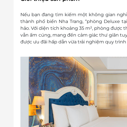
Miễn phí trẻ em dưới 6 tuổi
Thời gian nhận trả phòng:
Nếu bạn đang tìm kiếm một không gian nghỉ d
Giờ nhận phòng: Sau 14h00
thành phố biển Nha Trang, “phòng Deluxe tạ
Giờ trả phòng: Trước 12h00
hảo. Với diện tích khoảng 35 m², phòng được 
Check in sớm - Check out muộn: Tùy t
vẫn ấm cúng, mang đến cảm giác thư giãn tuyệ
theo quy định của khách sạn
được ưu đãi hấp dẫn vừa trải nghiệm quy trình 
Điều kiện đặt phòng:
Hotline đặt phòng & tư vấn (9h00-20h00
Văn phòng HCM: 028 6680 8757
Liên hệ check tình trạng phòng trống t
Điều kiện khác:
Áp dụng 01 e-Voucher/e-Coupon cho 02
Một khách hàng được mua nhiều e-Vou
e-Voucher/e-Coupon không có giá trị quy 
Không áp dụng đồng thời với chương tr