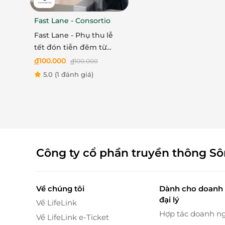
Fast Lane - Consortio
Fast Lane - Phụ thu lễ
tết đón tiễn đêm từ
22h30 đến 6h00
đ
100.000
đ
100.000
5.0
(1 đánh giá)
Công ty cổ phần truyền thông S
Phòng tắm đứng hiện đại, sạch sẽ và đầy đủ đ
thấy tiện nghi và riêng tư tuyệt đối. Các ph
những phút giây thư giãn trọn vẹn.
Về chúng tôi
Dành cho doanh 
đại lý
Về LifeLink
Hợp tác doanh n
Về LifeLink e-Ticket