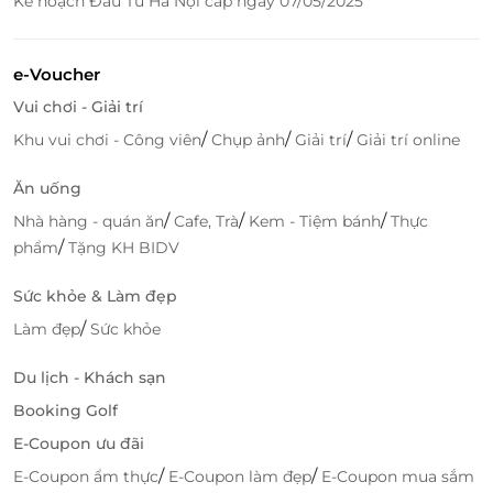
Kế hoạch Đầu Tư Hà Nội cấp ngày 07/05/2025
e-Voucher
Vui chơi - Giải trí
/
/
/
Khu vui chơi - Công viên
Chụp ảnh
Giải trí
Giải trí online
Ăn uống
/
/
/
Nhà hàng - quán ăn
Cafe, Trà
Kem - Tiệm bánh
Thực
/
phẩm
Tặng KH BIDV
Sức khỏe & Làm đẹp
/
Làm đẹp
Sức khỏe
Du lịch - Khách sạn
Booking Golf
E-Coupon ưu đãi
/
/
E-Coupon ẩm thực
E-Coupon làm đẹp
E-Coupon mua sắm