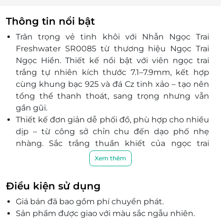
Thông tin nổi bật
Trân trọng vẻ tinh khôi với Nhẫn Ngọc Trai
Freshwater SR0085 từ thương hiệu Ngọc Trai
Ngọc Hiền. Thiết kế nổi bật với viên ngọc trai
trắng tự nhiên kích thước 7.1–7.9mm, kết hợp
cùng khung bạc 925 và đá Cz tinh xảo – tạo nên
tổng thể thanh thoát, sang trọng nhưng vẫn
gần gũi.
Thiết kế đơn giản dễ phối đồ, phù hợp cho nhiều
dịp – từ công sở chỉn chu đến dạo phố nhẹ
nhàng. Sắc trắng thuần khiết của ngọc trai
mang đến điểm nhấn nhẹ nhàng nhưng đầy
Xem thêm
tinh tế, tôn lên vẻ duyên dáng và thanh tao của
người đeo.
Điều kiện sử dụng
Nếu bạn yêu thích sự nhẹ nhàng nhưng vẫn
Giá bán đã bao gồm phí chuyển phát.
muốn tạo dấu ấn riêng, SR0085 là lựa chọn
Sản phẩm được giao với màu sắc ngẫu nhiên.
không thể bỏ lỡ.