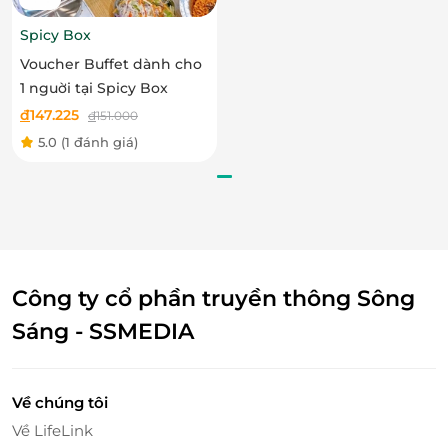
Spicy Box
Voucher Buffet dành cho
1 nguời tại Spicy Box
đ
147.225
đ
151.000
5.0
(1 đánh giá)
Công ty cổ phần truyền thông Sông
Sáng - SSMEDIA
Về chúng tôi
Về LifeLink