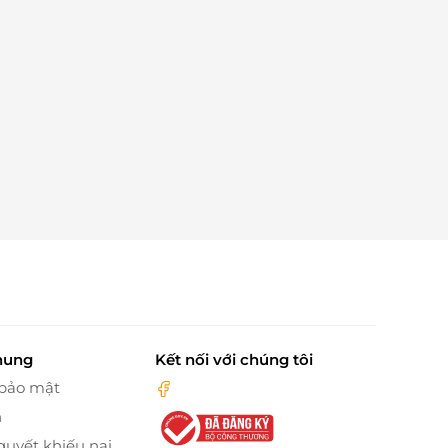
hung
Kết nối với chúng tôi
 bảo mật
n
quyết khiếu nại,