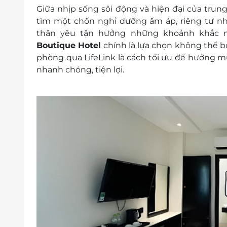
Hotline đặt phòng & tư vấn (9h-20h): 19
Giữa nhịp sống sôi động và hiện đại của tru
Văn phòng HCM: 028.6680 8757 /
tìm một chốn nghỉ dưỡng ấm áp, riêng tư 
Liên hệ cho LifeLink để kiểm tra tình 
thân yêu tận hưởng những khoảnh khắc n
mức giá ưu đãi nhất
Boutique Hotel
chính là lựa chọn không thể b
Phụ thu: Mùa cao điểm tháng 4, 5, 6, 7, 8, 
phòng qua LifeLink
là cách tối ưu để hưởng m
Quy định nhận trả phòng:
nhanh chóng, tiện lợi.
Giờ nhận phòng: 14h00
Giờ trả phòng: 12h00
Điều kiện khác:
Áp dụng 01 E-Voucher/E-Coupon cho 02
Một khách hàng được mua nhiều E-Vou
E-Voucher/E-Coupon không có giá trị quy 
Không áp dụng đồng thời với chương tr