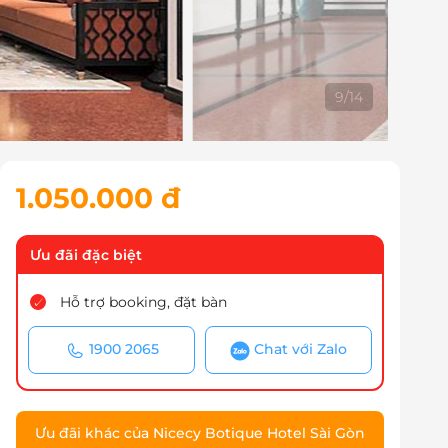
10
/
14
1.050.000 đ
Ưu đãi đặc biệt
Hỗ trợ booking, đặt bàn
1900 2065
Chat với Zalo
Ưu đãi khác của Nicecy Botique Hotel Sài Gòn