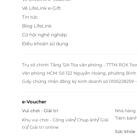
Về LifeLink e-Gift
Tin tức
Blog LifeLink
Cơ hội nghề nghiệp
Điều khoản sử dụng
Trụ sở chính: Tầng 12A Tòa văn phòng - TTTM ROX To
Văn phòng HCM: Số 122 Nguyễn Hoàng, phường Bình 
Giấy chứng nhận đăng ký kinh doanh số 0105228259 -
e-Voucher
Vui chơi - Giải trí
Nhà hàng 
Tiệm bán
/
/
Khu vui chơi - Công viên
Chụp ảnh
Giải
/
trí
Giải trí online
Sức khỏe