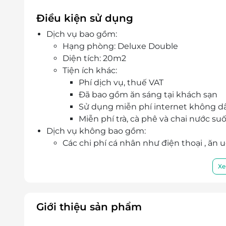
Điều kiện sử dụng
Dịch vụ bao gồm:
Hạng phòng: Deluxe Double
Diện tích: 20m2
Tiện ích khác:
Phí dịch vụ, thuế VAT
Đã bao gồm ăn sáng tại khách sạn
Sử dụng miễn phí internet không d
Miễn phí trà, cà phê và chai nước s
Dịch vụ không bao gồm:
Các chi phí cá nhân như điện thoại , ăn u
Chi phí không được nếu trong chương t
Chi phí di chuyển tới khách sạn,…
Xe
Chính sách giá trẻ em:
Mỗi phòng gồm 2 Người lớn và 1 Trẻ em d
Bé thứ 2 phụ thu 270.000 VNĐ/bé
Giới thiệu sản phẩm
Điều kiện đặt phòng: