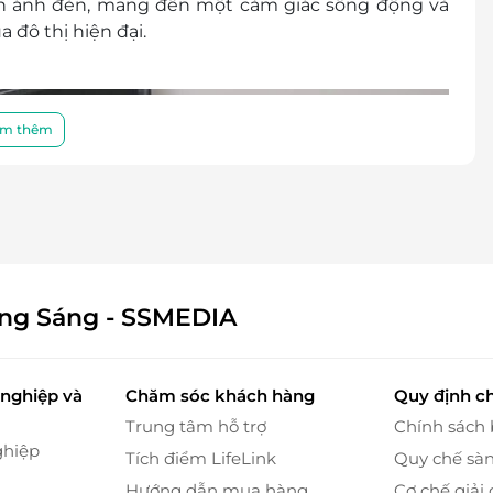
inh ánh đèn, mang đến một cảm giác sống động và
đô thị hiện đại.
m thêm
ông Sáng - SSMEDIA
nghiệp và
Chăm sóc khách hàng
Quy định c
Trung tâm hỗ trợ
Chính sách
ghiệp
Tích điểm LifeLink
Quy chế sà
Hướng dẫn mua hàng
Cơ chế giải 