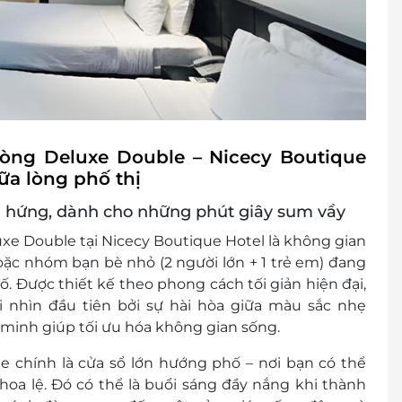
hòng Deluxe Double – Nicecy Boutique
iữa lòng phố thị
 hứng, dành cho những phút giây sum vầy
uxe Double
tại Nicecy Boutique Hotel là không gian
oặc nhóm bạn bè nhỏ (2 người lớn + 1 trẻ em)
đang
hố. Được thiết kế theo phong cách
tối giản hiện đại
,
 nhìn đầu tiên bởi sự hài hòa giữa màu sắc nhẹ
g minh giúp tối ưu hóa không gian sống.
e chính là
cửa sổ lớn hướng phố
– nơi bạn có thể
hoa lệ
. Đó có thể là buổi sáng đầy nắng khi thành