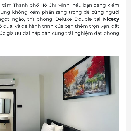
00 2065
ng tâm Thành phố Hồ Chí Minh, nếu bạn đang kiếm
nhưng không kém phần sang trọng để cùng người
trạng phòng trống trước khi mua dịch vụ và nhận
gọt ngào, thì
phòng Deluxe Double tại
Nicecy
ỏ qua. Và để hành trình của bạn thêm trọn vẹn,
đặt
9: 100.000 VNĐ/phòng/đêm
ức giá
ưu đãi hấp dẫn
cùng trải nghiệm đặt phòng
 khách
cher/E-Coupon
đổi thành tiền mặt, không trả lại tiền thừa
ình khuyến mại khác.