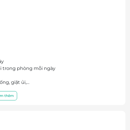
ây
uối trong phòng mỗi ngày
ống, giặt ủi,…
rình
m thêm
ưới 12 tuổi