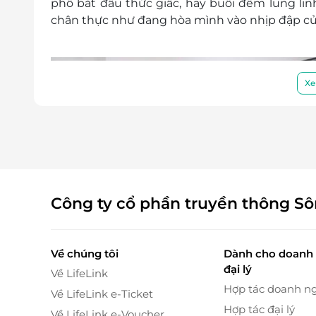
phố bắt đầu thức giấc, hay buổi đêm lung l
chân thực như đang hòa mình vào nhịp đập của 
Xe
Công ty cổ phần truyền thông S
Về chúng tôi
Dành cho doanh 
đại lý
Về LifeLink
Hợp tác doanh n
Về LifeLink e-Ticket
Hợp tác đại lý
Về LifeLink e-Voucher