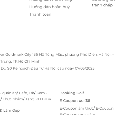
tranh chấp
Hướng dẫn hoàn huỷ
Thanh toán
wer Goldmark City 136 Hồ Tùng Mậu, phường Phú Diễn, Hà Nội. 
Trưng, TP.Hồ Chí Minh
 Do Sở Kế hoạch Đầu Tư Hà Nội cấp ngày 07/05/2025
/
/
- quán ăn
Cafe, Trà
Kem -
Booking Golf
/
/
h
Thực phẩm
Tặng KH BIDV
E-Coupon ưu đãi
/
E-Coupon ẩm thực
E-Coupon 
 & Làm đẹp
E-Coupon mua sắm