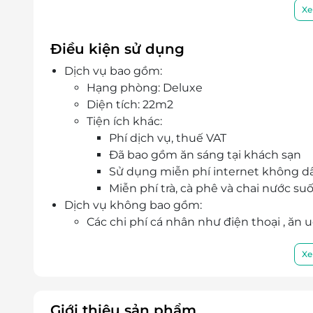
phá trải nghiệm văn hoá địa phương hoặc đ
Xe
nhiều điểm tham quan cách đó vài phút đi b
Tiện ích dịch vụ: Trung tâm thể dục, quầy 
Điều kiện sử dụng
kiểu Anh/ Ai-len. Tại khách sạn, khách sẽ t
Dịch vụ bao gồm:
sản. Bên cạnh đó, họ có thể yêu cầu món ch
Hạng phòng: Deluxe
Diện tích: 22m2
Tiện ích khác:
Phí dịch vụ, thuế VAT
Đã bao gồm ăn sáng tại khách sạn
Sử dụng miễn phí internet không d
Miễn phí trà, cà phê và chai nước s
Dịch vụ không bao gồm:
Các chi phí cá nhân như điện thoại , ăn u
Chi phí không được nếu trong chương t
Chi phí di chuyển tới khách sạn,….
Xe
Chính sách giá trẻ em:
Mỗi phòng gồm 2 người lớn và 1 trẻ em d
Bé thứ 2 phụ thu 270.000 vnđ/bé
Giới thiệu sản phẩm