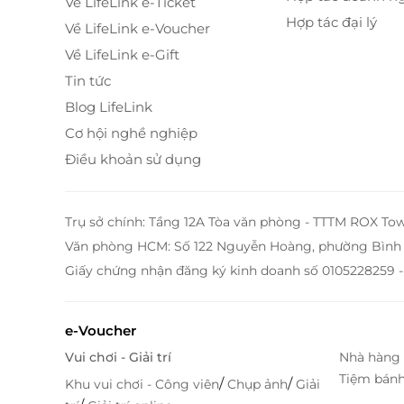
Về LifeLink e-Ticket
Hợp tác đại lý
Về LifeLink e-Voucher
Về LifeLink e-Gift
Tin tức
Blog LifeLink
Cơ hội nghề nghiệp
Điều khoản sử dụng
Trụ sở chính: Tầng 12A Tòa văn phòng - TTTM ROX To
Văn phòng HCM: Số 122 Nguyễn Hoàng, phường Bình 
Giấy chứng nhận đăng ký kinh doanh số 0105228259 -
e-Voucher
Vui chơi - Giải trí
Nhà hàng 
Tiệm bán
/
/
Khu vui chơi - Công viên
Chụp ảnh
Giải