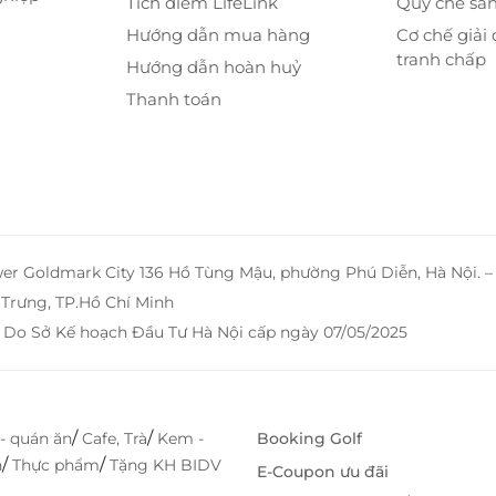
Tích điểm LifeLink
Quy chế sà
Hướng dẫn mua hàng
Cơ chế giải 
tranh chấp
Hướng dẫn hoàn huỷ
Thanh toán
wer Goldmark City 136 Hồ Tùng Mậu, phường Phú Diễn, Hà Nội. 
Trưng, TP.Hồ Chí Minh
 Do Sở Kế hoạch Đầu Tư Hà Nội cấp ngày 07/05/2025
/
/
- quán ăn
Cafe, Trà
Kem -
Booking Golf
/
/
h
Thực phẩm
Tặng KH BIDV
E-Coupon ưu đãi