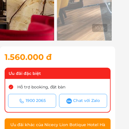
10
/
19
1.560.000 đ
Ưu đãi đặc biệt
Hỗ trợ booking, đặt bàn
1900 2065
Chat với Zalo
Ưu đãi khác của Nicecy Lion Botique Hotel Hà