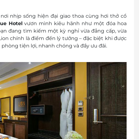
00 2065
nơi nhịp sống hiện đại giao thoa cùng hơi thở cổ
que Hotel
vươn mình kiêu hãnh như một đóa hoa
trạng phòng trống trước khi mua dịch vụ và nhận
 bạn đang tìm kiếm một kỳ nghỉ vừa đẳng cấp, vừa
Lion
chính là điểm đến lý tưởng – đặc biệt khi được
9: 230.000 vnđ/phòng/đêm
 phòng tiện lợi, nhanh chóng và đầy ưu đãi.
 khách
cher/E-Coupon
đổi thành tiền mặt, không trả lại tiền thừa
ình khuyến mại khác.