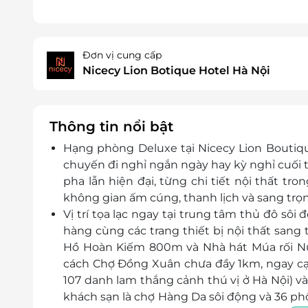
Đơn vị cung cấp
Nicecy Lion Botique Hotel Hà Nội
Thông tin nổi bật
Hạng phòng
Deluxe
tại
Nicecy Lion Boutiq
chuyến đi nghỉ ngắn ngày hay kỳ nghỉ cuối t
pha lẫn hiện đại
, từng chi tiết nội thất t
không gian
ấm cúng, thanh lịch và sang trọ
Vị trí tọa lạc ngay tại trung tâm thủ đô sô
hàng cùng các trang thiết bị nội thất sang 
Hồ Hoàn Kiếm 800m và Nhà hát Múa rối N
cách Chợ Đồng Xuân chưa đầy 1km, ngay cạ
107 danh lam thắng cảnh thú vị ở Hà Nội) và 
khách sạn là chợ Hàng Da sôi động và 36 p