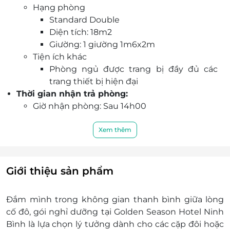
Hạng phòng
Ưu đãi độc quyền trên LifeLink – đặt ngay để tận
Standard Double
hưởng kỳ nghỉ trọn vẹn với mức giá dễ tiếp cận.
Diện tích: 18m2
Giường: 1 giường 1m6x2m
Tiện ích khác
Phòng ngủ được trang bị đầy đủ các
trang thiết bị hiện đại
Thời gian nhận trả phòng:
Giờ nhận phòng: Sau 14h00
Giờ trả phòng: Trước 12h00
Check in sớm - Check out muộn: Tùy thuộc
Xem thêm
vào tình trạng phòng và có thể sẽ phụ thu
theo quy định của khách sạn
Lưu ý:
Giới thiệu sản phẩm
Trẻ em từ 0 đến 4 tuổi: Miễn phí khi ở chung
phòng với bố mẹ và sẽ miễn phí bữa sáng
Đắm mình trong không gian thanh bình giữa lòng
Tối đa 02 trẻ dưới 11 tuổi được ở chung
cố đô, gói nghỉ dưỡng tại Golden Season Hotel Ninh
phòng với bố mẹ
Bình là lựa chọn lý tưởng dành cho các cặp đôi hoặc
Trẻ từ 12 tuổi trở lên tính như người lớn