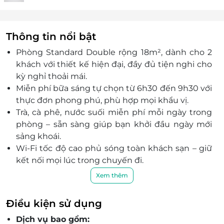
Thông tin nổi bật
Phòng Standard Double rộng 18m², dành cho 2
khách với thiết kế hiện đại, đầy đủ tiện nghi cho
kỳ nghỉ thoải mái.
Miễn phí bữa sáng tự chọn từ 6h30 đến 9h30 với
thực đơn phong phú, phù hợp mọi khẩu vị.
Trà, cà phê, nước suối miễn phí mỗi ngày trong
phòng – sẵn sàng giúp bạn khởi đầu ngày mới
sảng khoái.
Wi-Fi tốc độ cao phủ sóng toàn khách sạn – giữ
kết nối mọi lúc trong chuyến đi.
Không gian khách sạn hiện đại, ấm cúng với tiêu
Xem thêm
chuẩn 3 sao quốc tế, phong cách phục vụ
chuyên nghiệp.
Điều kiện sử dụng
Gần nhiều điểm du lịch nổi tiếng như
Tràng An,
Dịch vụ bao gồm:
Hang Múa, Cố đô Hoa Lư, Tam Cốc – Bích Động.