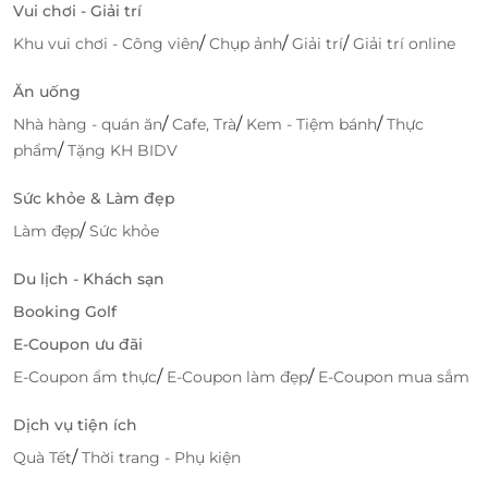
Vui chơi - Giải trí
/
/
/
Khu vui chơi - Công viên
Chụp ảnh
Giải trí
Giải trí online
Ăn uống
/
/
/
Nhà hàng - quán ăn
Cafe, Trà
Kem - Tiệm bánh
Thực
/
phẩm
Tặng KH BIDV
Đặt phòng tiện lợi, tiết kiệm cùng
LifeLink
Sức khỏe & Làm đẹp
LifeLink giúp bạn dễ dàng săn voucher khách sạn với
/
Làm đẹp
Sức khỏe
mức giá ưu đãi, đặt phòng nhanh chóng và an toàn.
Đây là kênh đặt dịch vụ nghỉ dưỡng uy tín, được
Du lịch - Khách sạn
đông đảo khách hàng tin tưởng.
Booking Golf
E-Coupon ưu đãi
Những lợi ích vượt trội chỉ có tại LifeLink
/
/
E-Coupon ẩm thực
E-Coupon làm đẹp
E-Coupon mua sắm
Lựa chọn đa dạng khách sạn, tour, dịch vụ du
lịch theo ngân sách và điểm đến mong muốn.
Dịch vụ tiện ích
Ưu đãi hấp dẫn hơn so với khi đặt trực tiếp,
/
Quà Tết
Thời trang - Phụ kiện
nhiều chương trình khuyến mãi độc quyền.