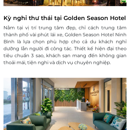
Điều kiện khác:
Áp dụng 01 e-Voucher/e-Coupon cho 02
khách
Kỳ nghỉ thư thái tại Golden Season Hotel
Mỗi khách hàng được mua nhiều e-
Nằm tại vị trí trung tâm đẹp, chỉ cách trung tâm
Voucher/e-Coupon
thành phố vài phút lái xe, Golden Season Hotel Ninh
e-Voucher/e-Coupon không có giá trị quy đổi
Bình là lựa chọn phù hợp cho cả du khách nghỉ
thành tiền mặt, không trả lại tiền thừa
dưỡng lẫn người đi công tác. Thiết kế hiện đại theo
Không áp dụng đồng thời với chương trình
tiêu chuẩn 3 sao, khách sạn mang đến không gian
khuyến mại khác
thoải mái, tiện nghi và dịch vụ chuyên nghiệp.