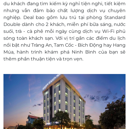
du khách đang tìm kiếm kỳ nghỉ tiện nghi, tiết kiệm
Phụ thu:
nhưng vẫn đảm bảo chất lượng dịch vụ chuyên
Cuối tuần (Thứ 6 & Thứ 7) trong giai đoạn từ
nghiệp. Deal bao gồm lưu trú tại phòng Standard
01/06 - 15/09 & 01/01 - 15/03: Phụ thu 144.000
Double dành cho 2 khách, miễn phí bữa sáng, nước
vnđ/phòng/đêm
suối, trà - cà phê mỗi ngày cùng dịch vụ Wi-Fi phủ
Cuối tuần (Thứ 6 & Thứ 7) trong giai đoạn từ
sóng toàn khách sạn. Với vị trí gần các điểm du lịch
16/03 - 30/05 & 16/09 - 30/12: Phụ thu 100.000
nổi bật như Tràng An, Tam Cốc - Bích Động hay Hang
vnđ/phòng/đêm
Múa, hành trình khám phá Ninh Bình của bạn sẽ
Lễ Tết: Phụ thu 20% theo giá cuối tuần mùa
thêm phần thuận tiện và trọn vẹn.
cao điểm
Trẻ từ 5 đến dưới 11 tuổi:
Không có giường phụ: 60.000 vnđ/bé/
đêm (bao gồm bữa sáng)
Yêu cầu giường phụ: 130.000 vnđ/bé/
đêm (bao gồm giường và bữa sáng)
Thông tin liên hệ:
Hotline tư vấn & đặt tour (9h - 20h): 1900
2065
Văn phòng HCM: 028.6680 8757