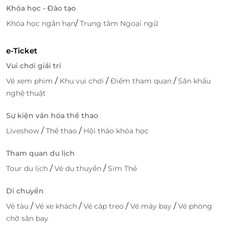
Đặt phòng online nhanh chóng, nhận e-Voucher
Khóa học - Đào tạo
tiện lợi, dùng ngay mà không cần chờ.
/
Khóa học ngắn hạn
Trung tâm Ngoại ngữ
Hỗ trợ khách hàng liên tục trong quá trình đặt -
sử dụng dịch vụ, đảm bảo trải nghiệm trọn vẹn.
e-Ticket
Cam kết thông tin minh bạch, xác thực từ đối
tác cung cấp dịch vụ.
Vui chơi giải trí
/
/
/
Vé xem phim
Khu vui chơi
Điểm tham quan
Sân khấu
Ưu đãi số lượng giới hạn - đừng bỏ lỡ
nghệ thuật
Nếu bạn đang lên kế hoạch cho kỳ nghỉ ngắn ngày
tại Ninh Bình thì voucher tại Golden Season Hotel là
Sự kiện văn hóa thể thao
lựa chọn lý tưởng. Số lượng ưu đãi có hạn - hãy đặt
/
/
Liveshow
Thể thao
Hội thảo khóa học
ngay hôm nay để giữ chỗ cho dịp cuối tuần hoặc kỳ
nghỉ sắp tới. Những trải nghiệm thư giãn, an toàn với
Tham quan du lịch
mức giá tiết kiệm đang chờ bạn trên
LifeLink
!
/
/
Tour du lịch
Vé du thuyền
Sim Thẻ
Di chuyển
/
/
/
/
Vé tàu
Vé xe khách
Vé cáp treo
Vé máy bay
Vé phòng
LifeLink
chờ sân bay