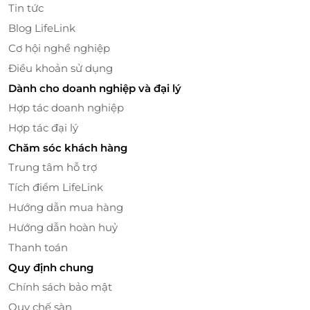
Tin tức
Blog LifeLink
Tiện ích phòng đầy đủ, tinh tế
Cơ hội nghề nghiệp
Điều khoản sử dụng
Miễn phí bữa sáng tự chọn tại nhà hàng khách
sạn từ 6h30 - 9h30 mỗi ngày.
Dành cho doanh nghiệp và đại lý
Trang bị trà, cà phê và nước suối miễn phí mỗi
Hợp tác doanh nghiệp
ngày trong phòng nghỉ.
Hợp tác đại lý
Truy cập Internet tốc độ cao miễn phí trong toàn
Chăm sóc khách hàng
bộ khuôn viên khách sạn.
Trung tâm hỗ trợ
Phòng tắm riêng đi kèm các thiết bị cơ bản, có
vòi xịt hoặc chậu rửa vệ sinh.
Tích điểm LifeLink
Hướng dẫn mua hàng
Hướng dẫn hoàn huỷ
Thanh toán
Quy định chung
Chính sách bảo mật
Quy chế sàn