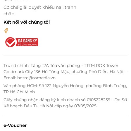
Cơ chế giải quyết khiếu nại, tranh
chấp
Kết nối với chúng tôi
Không gian chung thuận tiện, dịch vụ chuyên
nghiệp
Golden Season Hotel cung cấp các tiện ích như nhà
hàng, quầy bar phục vụ đồ ăn kiểu Á và lục địa.
Khách sạn có bãi đỗ xe miễn phí, sân hiên, khu vườn
Trụ sở chính: Tầng 12A Tòa văn phòng - TTTM ROX Tower
yên tĩnh và dịch vụ đưa đón sân bay (có tính phí).
Goldmark City 136 Hồ Tùng Mậu, phường Phú Diễn, Hà Nội. –
Email: hotro@ssmedia.vn
Ngoài ra, đội ngũ lễ tân phục vụ 24/7 sẵn sàng hỗ trợ
du khách bất kỳ thời điểm nào.
Văn phòng HCM: Số 122 Nguyễn Hoàng, phường Bình Trưng,
TP.Hồ Chí Minh
Giấy chứng nhận đăng ký kinh doanh số 0105228259 - Do Sở
Kế hoạch Đầu Tư Hà Nội cấp ngày 07/05/2025
e-Voucher