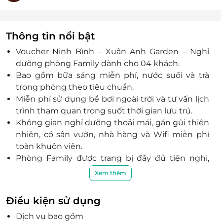
Thông tin nổi bật
Voucher Ninh Bình – Xuân Anh Garden – Nghỉ
dưỡng phòng Family dành cho 04 khách.
Bao gồm bữa sáng miễn phí, nước suối và trà
trong phòng theo tiêu chuẩn.
Miễn phí sử dụng bể bơi ngoài trời và tư vấn lịch
trình tham quan trong suốt thời gian lưu trú.
Không gian nghỉ dưỡng thoải mái, gần gũi thiên
nhiên, có sân vườn, nhà hàng và Wifi miễn phí
toàn khuôn viên.
Phòng Family được trang bị đầy đủ tiện nghi,
phù hợp cho gia đình hoặc nhóm bạn nghỉ
Xem thêm
dưỡng.
Vị trí thuận tiện khám phá Ninh Bình: Cách Tam
Điều kiện sử dụng
Cốc – Bích Động 1,2 km, Hang Múa 2,5 km, Cố đô
Dịch vụ bao gồm
Hoa Lư 4 km, Tràng An 7 km.