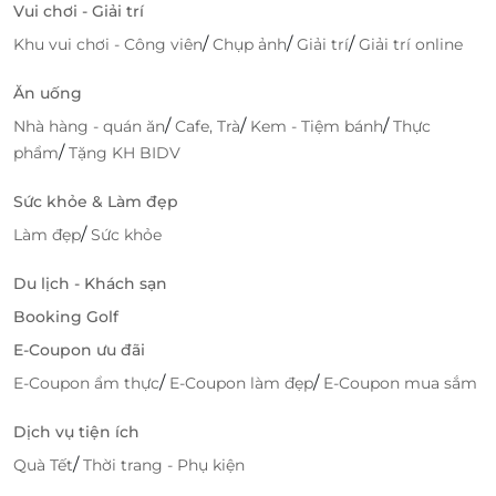
Vui chơi - Giải trí
dưỡng yên bình, tiện nghi và vị trí thuận lợi để khám
/
/
/
phá trọn vẹn vùng đất cố đô. Đặt voucher ngay qua
Khu vui chơi - Công viên
Chụp ảnh
Giải trí
Giải trí online
LifeLink
để sẵn sàng cho chuyến du lịch Ninh Bình
Ăn uống
thư thái và đáng nhớ cùng những người thân yêu.
/
/
/
Nhà hàng - quán ăn
Cafe, Trà
Kem - Tiệm bánh
Thực
/
phẩm
Tặng KH BIDV
LifeLink
Sức khỏe & Làm đẹp
/
Làm đẹp
Sức khỏe
Du lịch - Khách sạn
Booking Golf
E-Coupon ưu đãi
/
/
E-Coupon ẩm thực
E-Coupon làm đẹp
E-Coupon mua sắm
Dịch vụ tiện ích
/
Quà Tết
Thời trang - Phụ kiện