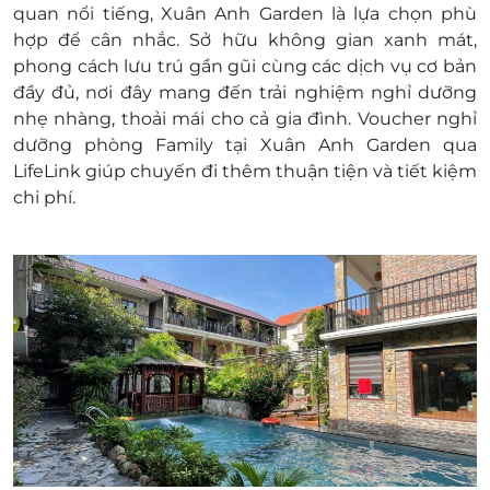
quan nổi tiếng, Xuân Anh Garden là lựa chọn phù
Giờ nhận phòng: Sau 14h00
hợp để cân nhắc. Sở hữu không gian xanh mát,
Giờ trả phòng: Trước 12h00
phong cách lưu trú gần gũi cùng các dịch vụ cơ bản
Check in sớm - Check out muộn: Tùy thuộc
đầy đủ, nơi đây mang đến trải nghiệm nghỉ dưỡng
vào tình trạng phòng và có thể sẽ phụ thu
nhẹ nhàng, thoải mái cho cả gia đình. Voucher nghỉ
theo quy định của khách sạn.
dưỡng phòng Family tại Xuân Anh Garden qua
Điều kiện đặt đặt tour
LifeLink giúp chuyến đi thêm thuận tiện và tiết kiệm
Hotline đặt tour & tư vấn (9h-20h): 1900 2065
chi phí.
Văn phòng HCM: 028.6680 8757
Liên hệ check tình trạng phòng trống trước
khi mua voucher
Điều kiện khác
Áp dụng 01 e-Voucher/e-Coupon cho 04
khách
Một khách hàng được mua nhiều e-
Voucher/e-Coupon
e-Voucher/e-Coupon không có giá trị quy đổi
thành tiền mặt, không trả lại tiền thừa.
Không áp dụng đồng thời với chương trình