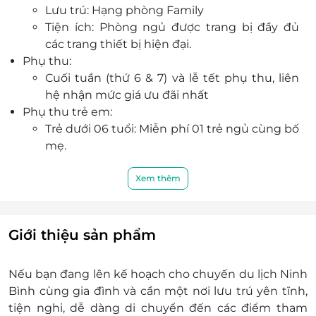
Lưu trú: Hạng phòng Family
Ưu đãi hấp dẫn khi đặt voucher qua LifeLink, đặt
Tiện ích: Phòng ngủ được trang bị đầy đủ
phòng nhanh chóng, tiết kiệm chi phí cho
các trang thiết bị hiện đại.
chuyến đi gia đình.
Phụ thu:
Cuối tuần (thứ 6 & 7) và lễ tết phụ thu, liên
hệ nhận mức giá ưu đãi nhất
Phụ thu trẻ em:
Trẻ dưới 06 tuổi: Miễn phí 01 trẻ ngủ cùng bố
mẹ.
Trẻ từ 06 tuổi đến 11 tuổi: Phụ thu 150.000
VND/trẻ/đêm, bao gồm ăn sáng.
Xem thêm
Trẻ em từ 12 tuổi trở lên: Phụ thu 200.000
VND/người/phòng/đêm, bao gồm ăn sáng.
Phụ thu người lớn:
Giới thiệu sản phẩm
Phòng Family: Phụ thu 250.000
VND/người/phòng/đêm, bao gồm ăn sáng.
Nếu bạn đang lên kế hoạch cho chuyến du lịch Ninh
Phòng Triple: Phụ thu 500.000
Bình cùng gia đình và cần một nơi lưu trú yên tĩnh,
VND/người/phòng/đêm, bao gồm ăn sáng.
tiện nghi, dễ dàng di chuyển đến các điểm tham
Thời gian nhận trả phòng