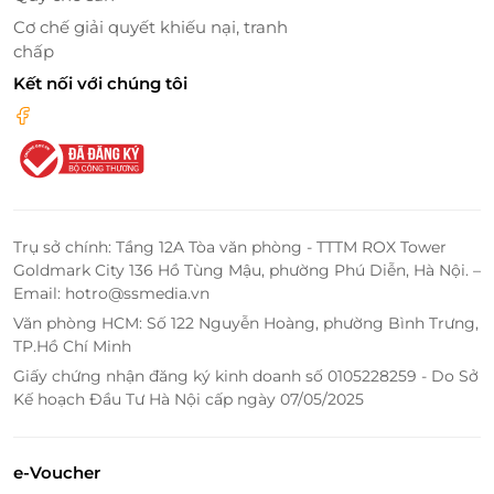
Cơ chế giải quyết khiếu nại, tranh
chấp
Kết nối với chúng tôi
Đặt voucher phòng Family Xuân Anh
Garden ưu đãi cùng LifeLink
Lý do nên đặt voucher qua LifeLink
Thông tin dịch vụ rõ ràng, minh bạch
Quy trình đặt mua nhanh chóng, dễ thao tác
Trụ sở chính: Tầng 12A Tòa văn phòng - TTTM ROX Tower
Giá ưu đãi giúp tiết kiệm chi phí cho chuyến đi
Goldmark City 136 Hồ Tùng Mậu, phường Phú Diễn, Hà Nội. –
Email: hotro@ssmedia.vn
gia đình
Hỗ trợ khách hàng trong suốt quá trình sử dụng
Văn phòng HCM: Số 122 Nguyễn Hoàng, phường Bình Trưng,
TP.Hồ Chí Minh
voucher
Liên tục cập nhật nhiều ưu đãi du lịch hấp dẫn
Giấy chứng nhận đăng ký kinh doanh số 0105228259 - Do Sở
Kế hoạch Đầu Tư Hà Nội cấp ngày 07/05/2025
Kỳ nghỉ gia đình nhẹ nhàng tại Ninh Bình
Với phòng Family tại Xuân Anh Garden Ninh Bình,
e-Voucher
gia đình bạn có thể tận hưởng không gian nghỉ