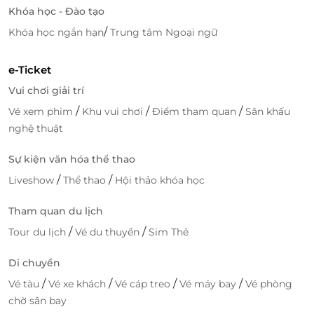
Khóa học - Đào tạo
/
Khóa học ngắn hạn
Trung tâm Ngoại ngữ
e-Ticket
Vui chơi giải trí
/
/
/
Vé xem phim
Khu vui chơi
Điểm tham quan
Sân khấu
nghệ thuật
Sự kiện văn hóa thể thao
/
/
Liveshow
Thể thao
Hội thảo khóa học
Tham quan du lịch
/
/
Tour du lịch
Vé du thuyền
Sim Thẻ
Di chuyển
/
/
/
/
Vé tàu
Vé xe khách
Vé cáp treo
Vé máy bay
Vé phòng
chờ sân bay