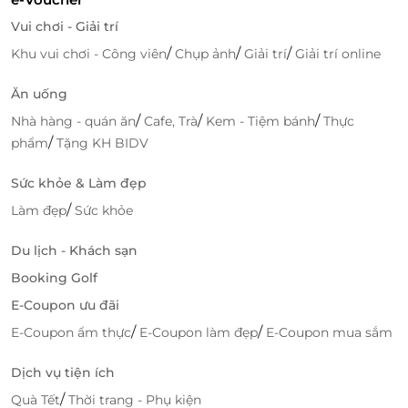
Vui chơi - Giải trí
/
/
/
Khu vui chơi - Công viên
Chụp ảnh
Giải trí
Giải trí online
Ăn uống
/
/
/
Nhà hàng - quán ăn
Cafe, Trà
Kem - Tiệm bánh
Thực
/
phẩm
Tặng KH BIDV
Sức khỏe & Làm đẹp
/
Làm đẹp
Sức khỏe
Du lịch - Khách sạn
Booking Golf
E-Coupon ưu đãi
/
/
E-Coupon ẩm thực
E-Coupon làm đẹp
E-Coupon mua sắm
Dịch vụ tiện ích
/
Quà Tết
Thời trang - Phụ kiện