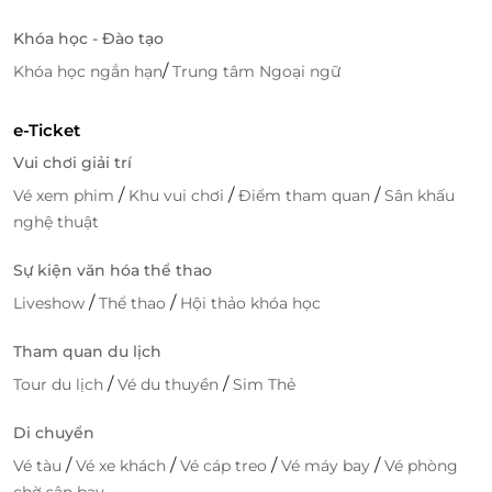
Khóa học - Đào tạo
/
Khóa học ngắn hạn
Trung tâm Ngoại ngữ
e-Ticket
Vui chơi giải trí
/
/
/
Vé xem phim
Khu vui chơi
Điểm tham quan
Sân khấu
nghệ thuật
Sự kiện văn hóa thể thao
/
/
Liveshow
Thể thao
Hội thảo khóa học
Tham quan du lịch
/
/
Tour du lịch
Vé du thuyền
Sim Thẻ
Di chuyển
/
/
/
/
Vé tàu
Vé xe khách
Vé cáp treo
Vé máy bay
Vé phòng
chờ sân bay