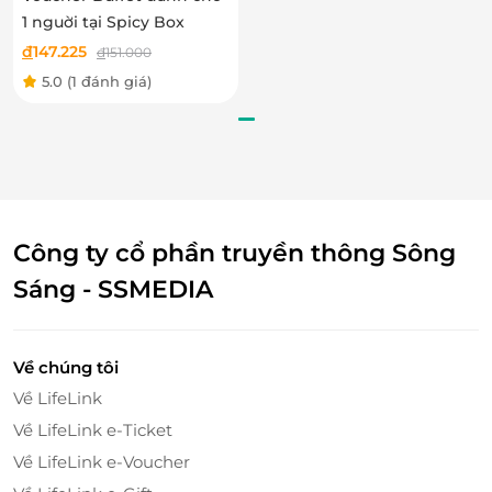
1 nguời tại Spicy Box
đ
147.225
đ
151.000
5.0
(1 đánh giá)
Công ty cổ phần truyền thông Sông
Sáng - SSMEDIA
Về chúng tôi
Về LifeLink
Về LifeLink e-Ticket
Về LifeLink e-Voucher