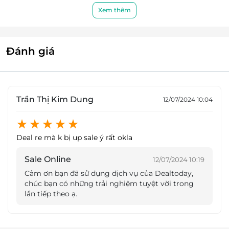
Xem thêm
Đánh giá
Trần Thị Kim Dung
12/07/2024 10:04
Deal re mà k bị up sale ý rất okla
Sale Online
12/07/2024 10:19
Tẩy trang, rửa mặt, tẩy tế bào chết
Cảm ơn bạn đã sử dụng dịch vụ của Dealtoday,
Bước vào quy trình dịch vụ tại Paradise Spa, quý
chúc bạn có những trải nghiệm tuyệt vời trong
lần tiếp theo ạ.
khách hàng sẽ được các chuyên gia kinh nghiệm
thăm khám và tư vấn liều lượng mỹ phẩm phù hợp
với cơ địa làn da của bạn. Nhân viên thực hiện các