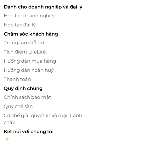
Dành cho doanh nghiệp và đại lý
Sử dụng hoạt chất peel quét hoạt chất lên toàn mặt
Hợp tác doanh nghiệp
Hợp tác đại lý
Liệu trình tại Paradise Spa sử dụng dòng sản phẩm
Chăm sóc khách hàng
CIESKIN G9 PEEL thành phần: Culture extract, Oryza
Sativa - Salicylic Acid - Glycolic/Acrylic acid phù hợp
Trung tâm hỗ trợ
cho mọi loại da, giúp mờ thâm mụn, làm sáng vùng
Tích điểm LifeLink
da tối màu, giảm nếp nhăn, lão hóa da.
Hướng dẫn mua hàng
Hướng dẫn hoàn huỷ
Thanh toán
Quy định chung
Chính sách bảo mật
Quy chế sàn
Cơ chế giải quyết khiếu nại, tranh
chấp
Kết nối với chúng tôi