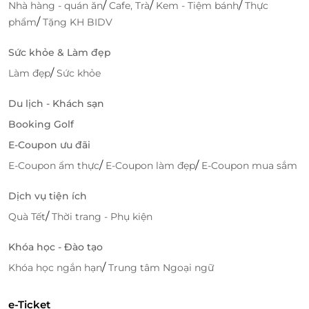
/
/
/
Nhà hàng - quán ăn
Cafe, Trà
Kem - Tiệm bánh
Thực
/
phẩm
Tặng KH BIDV
Sức khỏe & Làm đẹp
/
Làm đẹp
Sức khỏe
Du lịch - Khách sạn
Booking Golf
E-Coupon ưu đãi
Đội ngũ chuyên gia có chuyên môn cao tư vấn cho bạn liệu trình
phù hợp nhất
/
/
E-Coupon ẩm thực
E-Coupon làm đẹp
E-Coupon mua sắm
Cùng tay nghề chuyên môn cao của các kỹ thuật
Dịch vụ tiện ích
viên được đào tạo bài bản, Paradise Spa hứa hẹn sẽ
/
Quà Tết
Thời trang - Phụ kiện
mang đến cho quý khách hàng trải nghiệm dịch vụ
tốt nhất.
Khóa học - Đào tạo
Truy cập
LifeLink
để khám phá thêm nhiều deal hấp
/
Khóa học ngắn hạn
Trung tâm Ngoại ngữ
dẫn bạn nhé!
e-Ticket