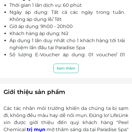
Thời gian 1 lần dịch vụ: 60 phút
Ngày áp dụng: Tất cả các ngày trong tuần.
Không áp dụng lễ/ Tết
Giờ áp dụng: 9h00 - 20h00
Khách hàng áp dụng: Nữ
Áp dụng 1 lần duy nhất cho 1 khách hàng tới trải
nghiệm lần đầu tại Paradise Spa
Số lượng E-Voucher áp dụng: 01 voucher/ 01
khách/ 01 lần sử dụng
Khách hàng liên hệ đặt chỗ trước khi đến để
Xem thêm
được phục vụ tốt nhất:
Điện thoại liên hệ: 0949 794 536 - 0934 399
112
Giới thiệu sản phẩm
Địa chỉ: 39 Trần Huy Liệu, Phường 11, Quận
Phú Nhuận, TP. Hồ Chí Minh
Các tác nhân môi trường khiến da chúng ta bị sạm
Một khách hàng được mua nhiều voucher
đi, không đều màu hay dễ nổi mụn. Đừng lo! LifeLink
E-Voucher/E-Coupon không có giá trị quy đổi
xin được giới thiệu đến quý khách hàng "Peel
thành tiền mặt, không trả lại tiền thừa
Chemical
trị mụn
mờ thâm sáng da tại Paradise Spa"