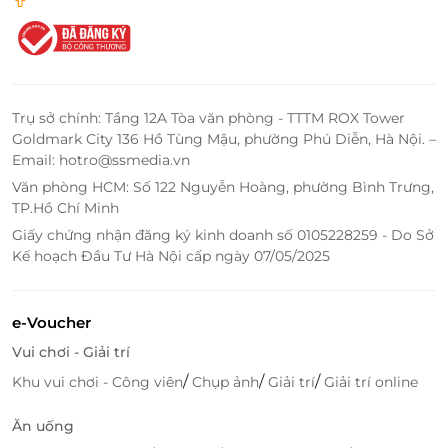
Paradise Spa sử dụng dòng sản phẩm CIESKIN G9 PEEL thành
phần: Culture extract, Oryza Sativa - Salicylic Acid - Glycolic/Acrylic
Trụ sở chính: Tầng 12A Tòa văn phòng - TTTM ROX Tower
acid phù hợp cho mọi loại da
Goldmark City 136 Hồ Tùng Mậu, phường Phú Diễn, Hà Nội. –
Email: hotro@ssmedia.vn
Đến với Paradise Spa, bạn sẽ được tận hưởng chế độ
Văn phòng HCM: Số 122 Nguyễn Hoàng, phường Bình Trưng,
nghỉ ngơi kết hợp làm đẹp hoàn hảo trong một
TP.Hồ Chí Minh
không gian sang trọng, ấm cúng và thoáng đãng,
Giấy chứng nhận đăng ký kinh doanh số 0105228259 - Do Sở
cũng như sử dụng nhiều dịch vụ làm đẹp da mặt,
Kế hoạch Đầu Tư Hà Nội cấp ngày 07/05/2025
phục hồi cơ thể bằng massage đá nóng và tinh dầu...
để lấy lại cân bằng cuộc sống.
e-Voucher
Vui chơi - Giải trí
/
/
/
Khu vui chơi - Công viên
Chụp ảnh
Giải trí
Giải trí online
Ăn uống