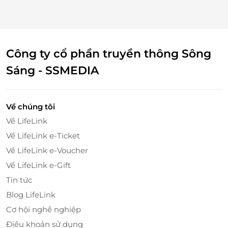
sử dụng các dược chất đã được nghiên cứu giúp cải
thiện các vấn đề trên da như mụn, nám, sạm da, nếp
nhăn,... chúng sẽ nhẹ nhàng làm bong đi lớp tế bào
chết đồng thời cũng lấy đi những khiếm khuyết
Công ty cổ phần truyền thông Sông
trên bề mặt da để tái tạo một làn da mới khỏe mạnh,
căng mịn và trắng hồng.
Sáng - SSMEDIA
Về chúng tôi
Về LifeLink
Về LifeLink e-Ticket
Về LifeLink e-Voucher
Về LifeLink e-Gift
Tin tức
Blog LifeLink
Cơ hội nghề nghiệp
Điều khoản sử dụng