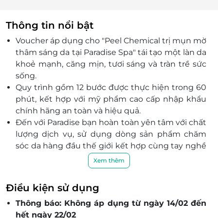
Thông tin nổi bật
Voucher áp dụng cho "Peel Chemical trị mụn mờ
thâm sáng da tại Paradise Spa" tái tạo một làn da
khoẻ mạnh, căng mịn, tươi sáng và tràn trề sức
sống.
Quy trình gồm 12 bước được thực hiện trong 60
phút, kết hợp với mỹ phẩm cao cấp nhập khẩu
chính hãng an toàn và hiệu quả.
Đến với Paradise bạn hoàn toàn yên tâm với chất
lượng dịch vụ, sử dụng dòng sản phẩm chăm
sóc da hàng đầu thế giới kết hợp cùng tay nghề
chuyên môn cao của các kỹ thuật viên được đào
Xem thêm
tạo bài bản.
Không gian chuyên nghiệp, thiết kế thân thiện
Điều kiện sử dụng
và ấm cúng, hòa quyện mùi hương tinh dầu
Thông báo: Không áp dụng từ ngày 14/02 đến
thiên nhiên dịu nhẹ.
hết ngày 22/02