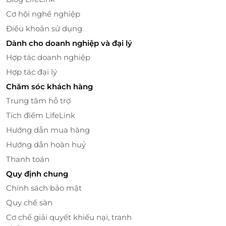
Cơ hội nghề nghiệp
Điều khoản sử dụng
Dành cho doanh nghiệp và đại lý
Hợp tác doanh nghiệp
Hợp tác đại lý
Chăm sóc khách hàng
Trung tâm hỗ trợ
Tích điểm LifeLink
Không gian sang trọng, thoả mái
Hướng dẫn mua hàng
Hướng dẫn hoàn huỷ
LifeLink - Địa Chỉ Săn Deal Làm
Thanh toán
Đẹp Phiêu Lyn Spa Giá Ưu Đãi Nhất
Quy định chung
LifeLink là một nền tảng trực tuyến hàng đầu tại
Chính sách bảo mật
Việt Nam chuyên cung cấp các ưu đãi, deal giảm giá
Quy chế sàn
cho dịch vụ làm đẹp, sức khỏe, ẩm thực và nhiều
lĩnh vực khác. Với mục tiêu mang đến trải nghiệm
Cơ chế giải quyết khiếu nại, tranh