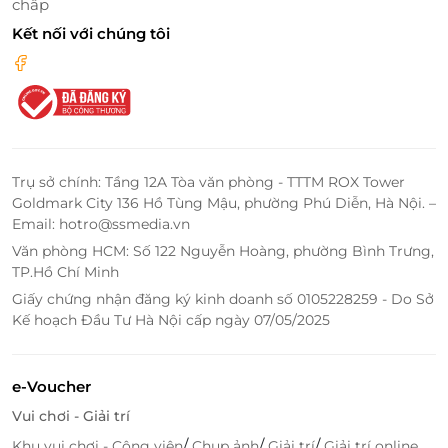
chấp
tuyệt vời cho người tiêu dùng, LifeLink kết nối khách
hàng với các dịch vụ chất lượng và giá cả hợp lý.
Kết nối với chúng tôi
Trụ sở chính: Tầng 12A Tòa văn phòng - TTTM ROX Tower
Goldmark City 136 Hồ Tùng Mậu, phường Phú Diễn, Hà Nội. –
Email: hotro@ssmedia.vn
Văn phòng HCM: Số 122 Nguyễn Hoàng, phường Bình Trưng,
TP.Hồ Chí Minh
Giấy chứng nhận đăng ký kinh doanh số 0105228259 - Do Sở
Kế hoạch Đầu Tư Hà Nội cấp ngày 07/05/2025
Phiêu Lyn Spa nổi bật với các liệu pháp làm đẹp hiện
đại và chuyên nghiệp. Khi săn deal trên LifeLink, bạn
hoàn toàn yên tâm về chất lượng dịch vụ, đảm bảo
e-Voucher
mang đến trải nghiệm tốt nhất cho bạn. Bên cạnh
Vui chơi - Giải trí
đó, quy trình đặt lịch rất đơn giản. Sau khi mua deal
trên LifeLink, bạn chỉ cần liên hệ với Phiêu Lyn Spa
/
/
/
Khu vui chơi - Công viên
Chụp ảnh
Giải trí
Giải trí online