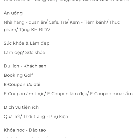
để xác nhận thời gian trải nghiệm dịch vụ, tiết kiệm
Ăn uống
thời gian và công sức.
/
/
/
Nhà hàng - quán ăn
Cafe, Trà
Kem - Tiệm bánh
Thực
/
phẩm
Tặng KH BIDV
Sức khỏe & Làm đẹp
/
Làm đẹp
Sức khỏe
Du lịch - Khách sạn
Booking Golf
E-Coupon ưu đãi
/
/
E-Coupon ẩm thực
E-Coupon làm đẹp
E-Coupon mua sắm
LifeLink là địa chỉ lý tưởng để bạn săn deal làm đẹp
Dịch vụ tiện ích
tại Phiêu Lyn Spa với mức giá ưu đãi nhất. Đừng bỏ
/
Quà Tết
Thời trang - Phụ kiện
lỡ cơ hội tận hưởng những dịch vụ chăm sóc sắc đẹp
tuyệt vời với giá cả phải chăng. Hãy truy cập
LifeLink
Khóa học - Đào tạo
ngay hôm nay để khám phá những ưu đãi hấp dẫn