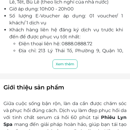
Lễ, Tết, Bù Lễ (theo lịch nghỉ của nhà nước)
Giờ áp dụng: 10h00 - 20h00
Số lượng E-Voucher áp dụng: 01 voucher/ 1
khách/ 1 dịch vụ
Khách hàng liên hệ đăng ký dịch vụ trước khi
đến để được phục vụ tốt nhất:
Điện thoại liên hệ: 0888.0888.72
Địa chỉ: 213 Lý Thái Tổ, Phường 9, Quận 10,
Thành phố Hồ Chí Minh
Một khách hàng được mua nhiều E-Voucher/E-
Xem thêm
Coupon
E-Voucher/E-Coupon không có giá trị quy đổi
thành tiền mặt, không trả lại tiền thừa
Giới thiệu sản phẩm
Không áp dụng đồng thời cùng lúc với các
chương trình khuyến mại khác
Giữa cuộc sống bận rộn, làn da cần được chăm sóc
Giá chưa bao gồm VAT.
và phục hồi đúng cách. Dịch vụ làm đẹp phục hồi da
với tinh chất serum cá hồi 60 phút tại
Phiêu Lyn
Spa
mang đến giải pháp hoàn hảo, giúp bạn tái tạo