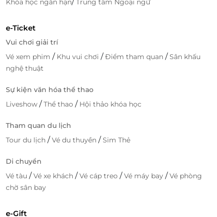
/
Khóa học ngắn hạn
Trung tâm Ngoại ngữ
và tự thưởng cho bản thân những giây phút thư
giãn tuyệt vời!
e-Ticket
Vui chơi giải trí
/
/
/
Vé xem phim
Khu vui chơi
Điểm tham quan
Sân khấu
LifeLink
nghệ thuật
Sự kiện văn hóa thể thao
/
/
Liveshow
Thể thao
Hội thảo khóa học
Tham quan du lịch
/
/
Tour du lịch
Vé du thuyền
Sim Thẻ
Di chuyển
/
/
/
/
Vé tàu
Vé xe khách
Vé cáp treo
Vé máy bay
Vé phòng
chờ sân bay
e-Gift