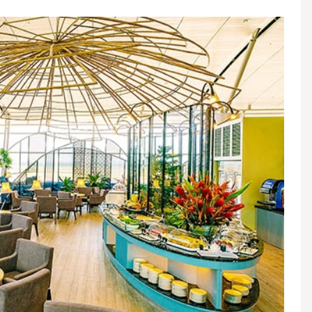
inh được xác định là 01 (một) Khung thêm giờ
h dưới 03 (ba) tiếng được tính tròn là 01 (một)
/khách/ block (thêm giờ).
vụ gia tăng sẽ do Khách hàng tự thanh toán tại
hách lẻ tại Phòng khách.
ách hàng
i đến để được phục vụ tốt nhất:
8h-22h hàng ngày, bao gồm Lễ, tết).
ầng 3, Khu cách ly ga đi quốc tế, gần cửa 17
thành tiền mặt, không trả lại tiền thừa.
 khuyến mại khác