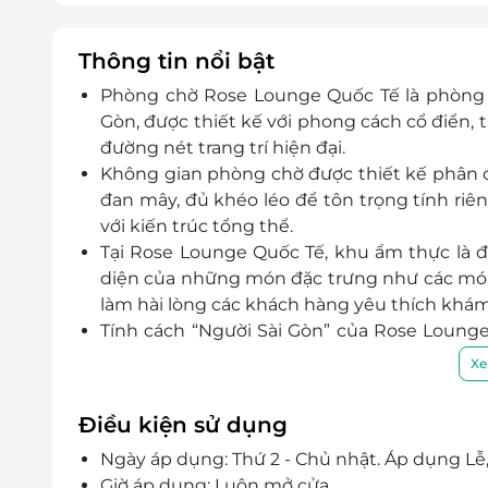
Thông tin nổi bật
Phòng chờ Rose Lounge Quốc Tế là phòng 
Gòn, được thiết kế với phong cách cổ điển, t
đường nét trang trí hiện đại.
Không gian phòng chờ được thiết kế phân 
đan mây, đủ khéo léo để tôn trọng tính riê
với kiến trúc tổng thể.
Tại Rose Lounge Quốc Tế, khu ẩm thực là 
diện của những món đặc trưng như các món
làm hài lòng các khách hàng yêu thích khá
Tính cách “Người Sài Gòn” của Rose Lounge 
toát lên không chỉ ở kiến trúc, không gian,
Xe
người nơi đây qua cung cách phục vụ, chăm
chờ tại nơi đây.
Điều kiện sử dụng
Ngày áp dụng: Thứ 2 - Chủ nhật. Áp dụng Lễ, 
Giờ áp dụng: Luôn mở cửa.