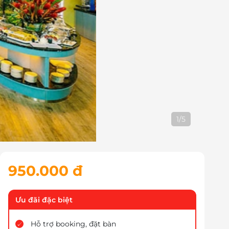
1
/
5
950.000 đ
Ưu đãi đặc biệt
Hỗ trợ booking, đặt bàn