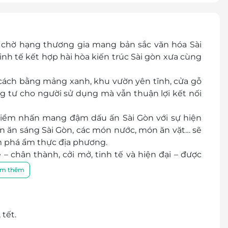
chờ hạng thương gia mang bản sắc văn hóa Sài
inh tế kết hợp hài hòa kiến trúc Sài gòn xưa cùng
cách bằng mảng xanh, khu vườn yên tĩnh, cửa gỗ
ng tư cho người sử dụng mà vẫn thuận lợi kết nối
điểm nhấn mang đậm dấu ấn Sài Gòn với sự hiện
 ăn sáng Sài Gòn, các món nước, món ăn vặt… sẽ
m phá ẩm thực địa phương.
– chân thành, cởi mở, tinh tế và hiện đại – được
 cách bài trí, mà còn từ phong thái của từng con
m thêm
 sóc hành khách tin tưởng đến với dịch vụ Phòng
tết.