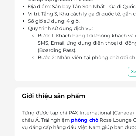
Địa điểm: Sân bay Tân Sơn Nhất - Ga đi Quốc 
Vị trí: Tầng 3, Khu cách ly ga đi quốc tế, gần c
Số giờ sử dụng: 4 giờ.
Quy trình sử dụng dịch vụ:
Bước 1: Khách hàng tới Phòng khách và 
SMS, Email, ứng dụng điện thoại di động
(Boarding Pass).
Bước 2: Nhân viên tại phòng chờ đối c
tin Boarding Pass vào hệ thống để xác t
Bước 3: Nếu xác thực thành công, mời K
Xe
Trong trường hợp có người đi kèm, Quý khác
nhận ưu đãi như sau:
Miễn phí cho 01 trẻ em dưới 5 tuổi đi k
Giới thiệu sản phẩm
Trẻ em dưới 5 tuổi thứ 02 trở đi và Trẻ
mức phụ thu bằng 50% đơn giá/trẻ em.
Từng được tạp chí PAX International (Canada)
Trẻ em trên 12 tuổi được tính như quy đị
châu Á. Trải nghiệm
phòng chờ
Rose Lounge Qu
Lưu ý: Các trường hợp phát sinh không
vụ đẳng cấp hàng đầu Việt Nam giúp bạn được n
tại quầy lễ tân theo bảng giá công bố 