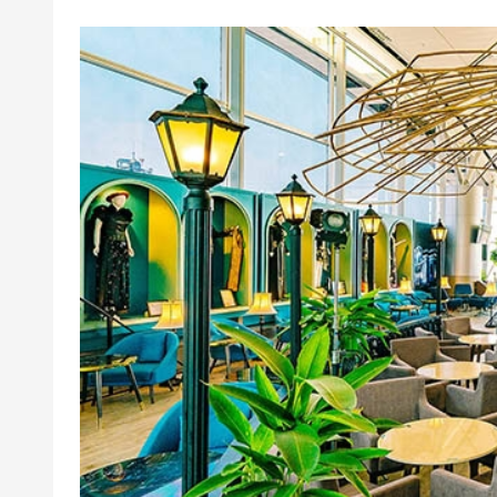
không chịu trách nhiệm.
Chính sách sử dụng thêm giờ:
Cứ mỗi 03 (ba) tiếng thêm giờ phát s
("Block"). Thời gian thêm giờ phát sin
Block.Đơn giá thêm giờ: 50% phí dịch vụ 
Các trường hợp sử dụng thêm giờ dịch 
quầy lễ tân theo bảng giá công bố cho k
Áp dụng 01 E-Voucher/E-Coupon cho 01 kh
Khách hàng liên hệ đăng ký dịch vụ trước kh
Hotline LifeLink Booking: 1900 2065 (từ 
Sân bay Tân Sơn Nhất - Ga đi Quốc tế – T
Một khách hàng được mua nhiều voucher.
E-Voucher/E-Coupon không có giá trị quy đổi 
Không áp dụng đồng thời với chương trình
Giá đã bao gồm VAT.