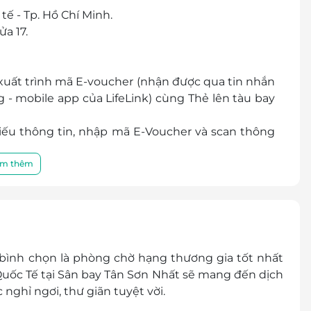
tế - Tp. Hồ Chí Minh.
ửa 17.
xuất trình mã E-voucher (nhận được qua tin nhắn
 - mobile app của LifeLink) cùng Thẻ lên tàu bay
hiếu thông tin, nhập mã E-Voucher và scan thông
hực thông tin.
hách hàng sử dụng dịch vụ.
m thêm
h Vui lòng liên hệ đặt chỗ trước với LifeLink để
èm với Khách hàng.
 em từ 5 tuổi đến 12 tuổi đi kèm với Khách hàng,
 bình chọn là phòng chờ hạng thương gia tốt nhất
nh đối với người lớn.
ốc Tế tại Sân bay Tân Sơn Nhất sẽ mang đến dịch
 thông báo trước sẽ do Khách hàng tự thanh toán
ghỉ ngơi, thư giãn tuyệt vời.
cho khách lẻ tại Phòng khách, LifeLink hoàn toàn