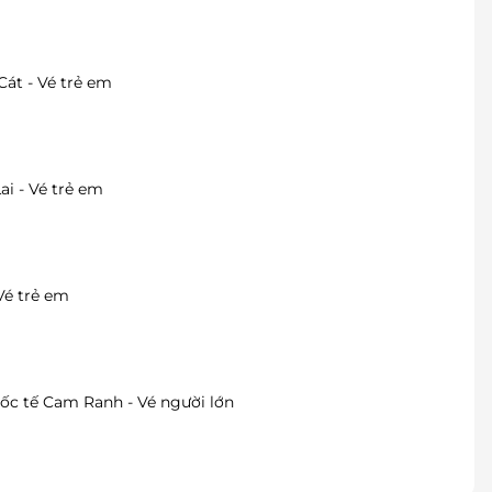
át - Vé trẻ em
i - Vé trẻ em
Vé trẻ em
c tế Cam Ranh - Vé người lớn