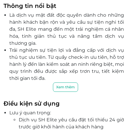
Thông tin nổi bật
Là dịch vụ mặt đất độc quyền dành cho những
hành khách bận rộn và yêu cầu sự tiện nghi tối
đa, SH Elite mang đến một trải nghiệm cá nhân
hóa, tinh giản thủ tục và nâng tầm dịch vụ
thương gia.
Trải nghiệm sự tiện lợi và đẳng cấp với dịch vụ
thủ tục ưu tiên. Từ quầy check-in ưu tiên, hỗ trợ
hành lý đến làn kiểm soát an ninh riêng biệt, mọi
quy trình đều được sắp xếp trơn tru, tiết kiệm
thời gian tối đa.
Với sự đồng hành tận tâm của đội ngũ nhân
Xem thêm
viên, mỗi bước đi của quý khách tại sân bay trở
nên nhẹ nhàng, hoàn thành mọi thủ tục nhanh
Điều kiện sử dụng
chóng mà không cần chờ đợi để bạn tận hưởng
Lưu ý quan trọng:
hành trình một cách trọn vẹn nhất.
Dịch vụ SH Elite yêu cầu đặt tối thiểu 24 giờ
trước giờ khởi hành của khách hàng