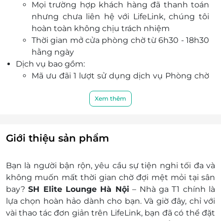
Mọi trường hợp khách hàng đã thanh toán
nhưng chưa liên hệ với LifeLink, chúng tôi
hoàn toàn không chịu trách nhiệm
Thời gian mở cửa phòng chờ từ 6h30 - 18h30
hằng ngày
Dịch vụ bao gồm:
Mã ưu đãi 1 lượt sử dụng dịch vụ Phòng chờ
SH Elite Lounge Ha Noi tại Khu cách ly Quốc
nội, Tầng 3, Nhà ga T1, Cảng HKQT Nội Bài
Xem thêm
Địa điểm áp dụng: Nhà ga T1- Ga Quốc Nội,
Cảng HKQT Nội Bài
Vị trí: Khu cách ly Quốc nội, Tầng 3, Nhà ga T1,
Giới thiệu sản phẩm
Cảng HKQT Nội Bài
Khách hàng được sử dụng mọi dịch vụ tại
Bạn là người bận rộn, yêu cầu sự tiện nghi tối đa và
phòng chờ theo quy định của phòng chờ
không muốn mất thời gian chờ đợi mệt mỏi tại sân
Mã ưu đãi được xuất ra sẽ không được đổi trả
bay?
SH Elite Lounge Hà Nội
– Nhà ga T1
chính là
dưới mọi hình thức
lựa chọn hoàn hảo dành cho bạn. Và giờ đây, chỉ với
Mã ưu đãi chỉ có giá trị sử dụng một lần.
vài thao tác đơn giản trên
LifeLink
, bạn đã có thể đặt
Không chấp nhận Voucher ưu đãi quá hạn