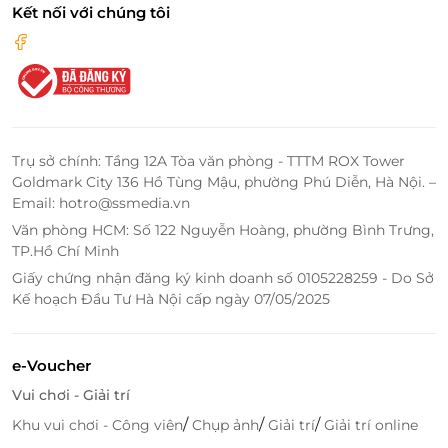
Điều kiện khác:
Kết nối với chúng tôi
Áp dụng 01 E-Voucher/E-Coupon cho 01
khách
Một khách hàng được mua nhiều E-
Voucher/E-Coupon
E-Voucher/E-Coupon không có giá trị quy
đổi thành tiền mặt, không trả lại tiền thừa
Trụ sở chính: Tầng 12A Tòa văn phòng - TTTM ROX Tower
Không áp dụng đồng thời với chương trình
Goldmark City 136 Hồ Tùng Mậu, phường Phú Diễn, Hà Nội. –
khuyến mại khác.
Email: hotro@ssmedia.vn
Đặt SH Elite Lounge dễ dàng trên
Văn phòng HCM: Số 122 Nguyễn Hoàng, phường Bình Trưng,
LifeLink – Tiện lợi và nhiều ưu đãi hấp
TP.Hồ Chí Minh
dẫn
Giấy chứng nhận đăng ký kinh doanh số 0105228259 - Do Sở
Kế hoạch Đầu Tư Hà Nội cấp ngày 07/05/2025
Đặc biệt, giờ đây bạn có thể
đặt trước SH Elite
Lounge qua LifeLink
, chỉ với vài thao tác đơn giản.
Không chỉ tiết kiệm thời gian mà bạn còn có cơ hội
e-Voucher
nhận được
những ưu đãi độc quyền
, đảm bảo mức
Vui chơi - Giải trí
giá tốt cùng chất lượng dịch vụ không đổi. Đây là lựa
/
/
/
Khu vui chơi - Công viên
Chụp ảnh
Giải trí
Giải trí online
chọn hoàn hảo cho doanh nhân, người thường