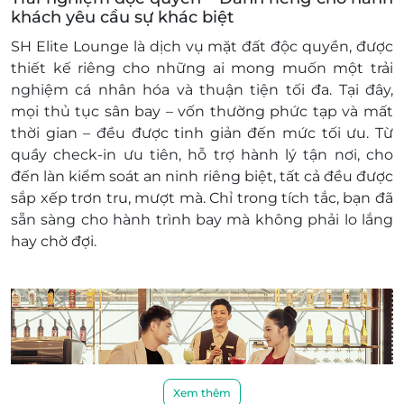
LifeLink hoàn toàn không chịu trách nhiệm
khách yêu cầu sự khác biệt
khi có các phát sinh thêm bên trên
Giá trên đã bao gồm phí phục vụ và thuế
SH Elite Lounge
là dịch vụ mặt đất độc quyền, được
GTGT
thiết kế riêng cho những ai mong muốn một trải
Khách hàng áp dụng: Tất cả khách hàng
nghiệm cá nhân hóa và thuận tiện tối đa. Tại đây,
Ngày áp dụng: Tất cả các ngày trong tuần, bao
mọi thủ tục sân bay – vốn thường phức tạp và mất
gồm Lễ Tết
thời gian – đều được
tinh giản
đến mức tối ưu. Từ
Giờ áp dụng: Theo chuyến bay
quầy check-in ưu tiên
,
hỗ trợ hành lý tận nơi
, cho
Số lượng E-Voucher áp dụng:
đến
làn kiểm soát an ninh riêng biệt
, tất cả đều được
01 voucher/khách
sắp xếp trơn tru, mượt mà. Chỉ trong tích tắc, bạn đã
Áp dụng nhiều voucher trên 1 hóa đơn
sẵn sàng cho hành trình bay mà không phải lo lắng
Tiêu chuẩn dịch vụ SH Elite bao gồm:
hay chờ đợi.
Khách hàng được nhân viên phòng khách
đón tại sảnh khi tới sân bay
Hỗ trợ làm thủ tục chuyến bay và thủ tục an
ninh
Hưởng các tiện nghi tại phòng khách SH
Elite Lounge: thực đơn gọi món (a la carte)
phục vụ tại bàn, thực đơn buffet, quầy bar
Xem thêm