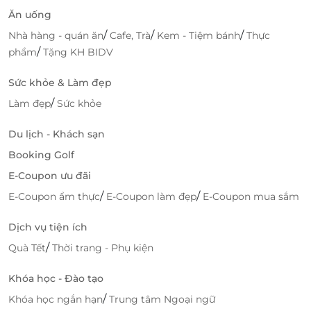
xuyên đi công tác hoặc bất kỳ ai yêu thích trải
Ăn uống
nghiệm cao cấp trong từng chặng bay.
/
/
/
Nhà hàng - quán ăn
Cafe, Trà
Kem - Tiệm bánh
Thực
Dù là chuyến công tác quan trọng hay kỳ nghỉ đáng
/
phẩm
Tặng KH BIDV
nhớ, hãy để
SH Elite Lounge
đồng hành cùng bạn từ
những phút đầu tiên tại sân bay. Bởi một hành trình
Sức khỏe & Làm đẹp
trọn vẹn không chỉ bắt đầu khi máy bay cất cánh,
/
Làm đẹp
Sức khỏe
mà là ngay từ khoảnh khắc bạn đặt chân vào
phòng
chờ đẳng cấp này – nơi tinh thần thương gia được
Du lịch - Khách sạn
tôn vinh trong từng trải nghiệm
.
Booking Golf
E-Coupon ưu đãi
Đặt ngay hôm nay trên
LifeLink
để nhận
ưu đãi hấp
dẫn
và trải nghiệm dịch vụ sân bay thượng hạng
/
/
E-Coupon ẩm thực
E-Coupon làm đẹp
E-Coupon mua sắm
theo cách riêng của bạn!
Dịch vụ tiện ích
/
Quà Tết
Thời trang - Phụ kiện
LifeLink
Khóa học - Đào tạo
/
Khóa học ngắn hạn
Trung tâm Ngoại ngữ