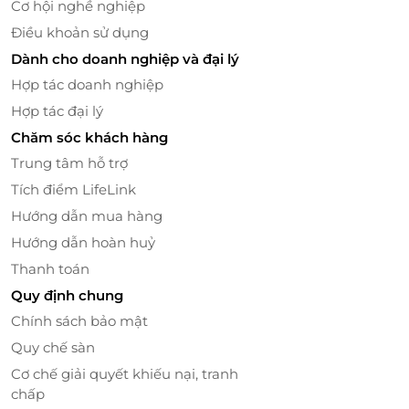
đặt tối thiểu 24 giờ trước giờ khởi hành của
Cơ hội nghề nghiệp
khách hàng
Điều khoản sử dụng
Bước 3: Nhân viên mặt đất tại sân bay liên hệ
Dành cho doanh nghiệp và đại lý
và đón khách từ cổng nhà ga
Hợp tác doanh nghiệp
Bước 4: Khách hàng gặp nhân viên và sử
Hợp tác đại lý
dụng dịch vụ
Điều kiện lưu ý bắt buộc:
Chăm sóc khách hàng
Các trường hợp phát sinh không thông báo
Trung tâm hỗ trợ
trước như: Có trẻ em đi kèm,... sẽ do Khách
Tích điểm LifeLink
hàng tự thanh toán tại quầy lễ tân theo
Hướng dẫn mua hàng
bảng giá công bố cho khách lẻ tại Phòng
Hướng dẫn hoàn huỷ
khách, LifeLink hoàn toàn không chịu trách
nhiệm
Thanh toán
Thời gian thông báo tối thiểu trước 1 ngày sử
Quy định chung
dụng dịch vụ
Chính sách bảo mật
Hotline hỗ trợ tư vấn (9h-20h): 1900 2065 /
Quy chế sàn
0702 804 262
Cơ chế giải quyết khiếu nại, tranh
Văn phòng HCM: 028 6680 8757 / 097 342
chấp
8858