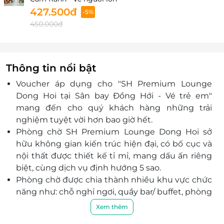
427.500đ
-5%
450.000đ
Thông tin nổi bật
Voucher áp dụng cho "SH Premium Lounge
Dong Hoi tại Sân bay Đồng Hới - Vé trẻ em"
mang đến cho quý khách hàng những trải
nghiệm tuyệt vời hơn bao giờ hết.
Phòng chờ
SH Premium Lounge Dong Hoi
sở
hữu không gian kiến trúc hiện đại, có bố cục và
nội thất được thiết kế tỉ mỉ, mang dấu ấn riêng
biệt, cùng dịch vụ định hướng 5 sao.
Phòng chờ được chia thành nhiều khu vực chức
năng như: chỗ nghỉ ngơi, quầy bar/ buffet, phòng
hút thuốc... luôn đáp ứng một các tốt nhất nhu
Xem thêm
cầu đa dạng của hành khách.