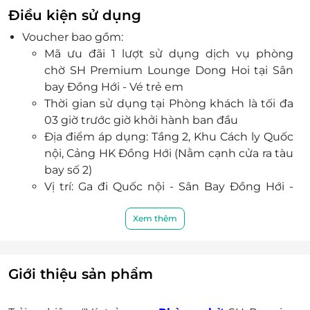
Đặc biệt, menu đa dạng, chế biến khéo léo và
Điều kiện sử dụng
bày trí đẹp mắt từ các món đặc sản địa phương
Voucher bao gồm:
đến những món khai vị/ đồ uống/ đồ tráng
Mã ưu đãi 1 lượt sử dụng dịch vụ phòng
miệng Á - Âu đặc sắc.
chờ SH Premium Lounge Dong Hoi tại Sân
Với đội ngũ nhân viên chuyên nghiệp, chu đáo,
bay Đồng Hới -
Vé trẻ em
nhiệt tình cùng phong cách phục vụ cởi mở,
Thời gian sử dụng tại Phòng khách là tối đa
chân thành, hiếu khách, Phòng chờ
SH Premium
03 giờ trước giờ khởi hành ban đầu
Lounge Dong Hoi
hứa hẹn làm hài lòng mọi quý
Địa điểm áp dụng: Tầng 2, Khu Cách ly Quốc
khách hàng.
nội, Cảng HK Đồng Hới (Nằm cạnh cửa ra tàu
bay số 2)
Vị trí: Ga đi Quốc nội - Sân Bay Đồng Hới -
Quảng Bình
Khách hàng được sử dụng mọi dịch vụ tại
Xem thêm
phòng chờ theo quy định của phòng chờ.
Mã ưu đãi chỉ có giá trị sử dụng một lần.
Không chấp nhận Voucher ưu đãi quá hạn
Giới thiệu sản phẩm
sử dụng hoặc trạng thái “Đã sử dụng”.
Vui lòng xuất trình mã ưu đãi cho nhân viên