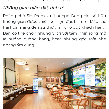
Giờ áp dụng: 07:15 - 20:00
Không gian hiện đại, tinh tế
Số lượng E-Voucher áp dụng:
Phòng chờ
SH Premium Lounge Dong Hoi
sở hữu
01 voucher/khách/1 lượt sử dụng
không gian được thiết kế hiện đại, tinh tế. Màu sắc
Áp dụng nhiều voucher trên 1 hóa đơn
hài hòa mang đến sự thư giãn cho quý khách hàng.
Dịch vụ bao gồm: Các dịch vụ theo tiêu chuẩn
Bạn có thể chọn những vị trí với tầm nhìn rộng mở
tại phòng chờ
ra hướng đường băng, hoặc những góc sofa nhẹ
Dịch vụ không bao gồm: Chi phí cá nhân và các
nhàng ấm cúng.
chi phí phát sinh khác
Chính sách phụ thu trẻ em:
Miễn phí tối đa cho 02 trẻ em dưới 5 tuổi đi
kèm cùng mỗi người lớn sử dụng dịch vụ
Phòng khách.
Trẻ em dưới 5 tuổi thứ ba trở đi và Trẻ em từ
5 tuổi đến 12 tuổi mức phí bằng 50% đơn giá
niêm yết/trẻ em.
Hành khách trên 12 tuổi được tính như quy
định đối với người lớn.
Các trường hợp người đi kèm, nếu không