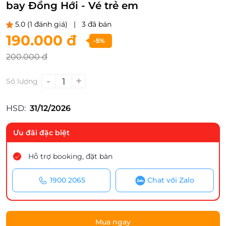
bay Đồng Hới - Vé trẻ em
5.0
(1 đánh giá)
|
3 đã bán
190.000 đ
-5%
200.000 đ
-
+
1
Số lượng
HSD:
31/12/2026
Ưu đãi đặc biệt
Hỗ trợ booking, đặt bàn
1900 2065
Chat với Zalo
Mua ngay