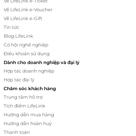
Về LifeLink e-Ticket
Về LifeLink e-Voucher
Về LifeLink e-Gift
Tin tức
Blog LifeLink
Cơ hội nghề nghiệp
Điều khoản sử dụng
Dành cho doanh nghiệp và đại lý
Hợp tác doanh nghiệp
Mia Boutique Đà Lạt sở hữu khu nhà hàng sang
Hợp tác đại lý
trọng hứa hẹn đem đến cho du khách những trải
Chăm sóc khách hàng
nghiệm ẩm thực thú vị. Bạn sẽ được thoải mái
Trung tâm hỗ trợ
thưởng thức ngay tại chỗ với các món ăn hấp dẫn là
đặc sản của vùng cao nguyên.
Tích điểm LifeLink
Hướng dẫn mua hàng
Hướng dẫn hoàn huỷ
Thanh toán