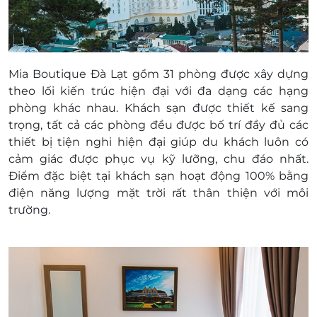
Điều kiện đặt & nhận phòng:
Đặt ít nhất 7 - 10 ngày trước ngày đến lưu trú
( tùy tình trạng phòng).
Giờ nhận phòng: 14h00
Mia Boutique Đà Lạt gồm 31 phòng được xây dựng
Giờ trả phòng: 11h00
theo lối kiến trúc hiện đại với đa dạng các hạng
Trả phòng sớm hơn ngày rời khách sạn: Phạt
phòng khác nhau. Khách sạn được thiết kế sang
100% tiền phòng đêm đầu tiên.
trọng, tất cả các phòng đều được bố trí đầy đủ các
Hotline đặt phòng & tư vấn (9h00-20h00):
thiết bị tiện nghi hiện đại giúp du khách luôn có
1900 2065 / 0934 661 016
cảm giác được phục vụ kỹ lưỡng, chu đáo nhất.
Văn phòng Hồ Chí Minh: 028.6680 8757 / 097
Điểm đặc biệt tại khách sạn hoạt động 100% bằng
342 8858 - 0906 229 691
điện năng lượng mặt trời rất thân thiện với môi
Điều kiện hoãn/ huỷ phòng:
trường.
Hủy trước 30 ngày miễn phí; tính phí dịch vụ
LifeLink.vn
Hủy phòng từ 15 ngày đến ngày khách đến
lưu trú 100% phiếu. Không hủy, hoàn, thay
đổi các ngày cao điểm và Lễ Tết
Điều kiện khác:
Áp dụng 01 phiếu cho 02 khách.