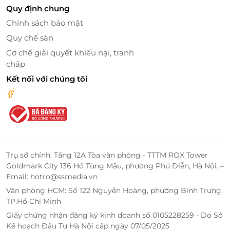
Quy định chung
Chính sách bảo mật
Quy chế sàn
Cơ chế giải quyết khiếu nại, tranh
chấp
Kết nối với chúng tôi
Nằm tại vị trí trung tâm thành phố ngàn hoa, Mia
Boutique Đà Lạt rất thuận tiện cho du khách tham
Trụ sở chính: Tầng 12A Tòa văn phòng - TTTM ROX Tower
quan một số địa điểm du lịch gần đó như: Quảng
Goldmark City 136 Hồ Tùng Mậu, phường Phú Diễn, Hà Nội. –
trường Lâm Viên, Nhà ga Đà Lạt, hồ Xuân Hương,
Email: hotro@ssmedia.vn
vườn hoa thành phố, nhà thờ Con Gà...
Văn phòng HCM: Số 122 Nguyễn Hoàng, phường Bình Trưng,
TP.Hồ Chí Minh
Giấy chứng nhận đăng ký kinh doanh số 0105228259 - Do Sở
Kế hoạch Đầu Tư Hà Nội cấp ngày 07/05/2025