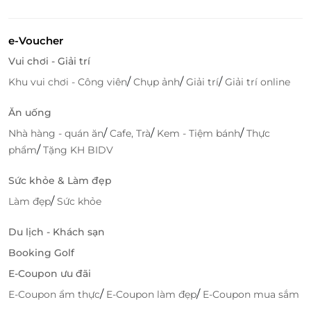
e-Voucher
Vui chơi - Giải trí
/
/
/
Khu vui chơi - Công viên
Chụp ảnh
Giải trí
Giải trí online
Ăn uống
/
/
/
Nhà hàng - quán ăn
Cafe, Trà
Kem - Tiệm bánh
Thực
/
phẩm
Tặng KH BIDV
Sức khỏe & Làm đẹp
Đội ngũ nhân viên phục vụ chuyên nghiệp nhiệt
/
Làm đẹp
Sức khỏe
tình cùng chất lượng dịch vụ đẳng cấp,
Mia
Boutique Đà Lạt hứa hẹn mang đến
cho du khách
Du lịch - Khách sạn
cảm giác thoải mái ấm áp nhất mỗi khi dừng chân.
Booking Golf
Truy cập
lifelink.vn
để sở hữu vô vàn deal du lịch hấp
E-Coupon ưu đãi
dẫn bạn nhé!
/
/
E-Coupon ẩm thực
E-Coupon làm đẹp
E-Coupon mua sắm