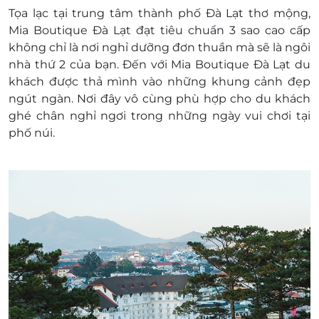
Giá phòng trẻ em:
Tọa lạc tại trung tâm thành phố Đà Lạt thơ mộng,
Hai trẻ em dưới 06 tuổi ở khi sử dụng chung
Mia Boutique Đà Lạt đạt tiêu chuẩn 3 sao cao cấp
giường với người lớn.
không chỉ là nơi nghỉ dưỡng đơn thuần mà sẽ là ngôi
Trẻ em từ 6 – dưới 12 tuổi: Phụ thu tại khách
nhà thứ 2 của bạn. Đến với Mia Boutique Đà Lạt du
sạn.
khách được thả mình vào những khung cảnh đẹp
Trẻ em từ 12 tuổi: Phụ thu tại khách sạn
ngút ngàn. Nơi đây vô cùng phù hợp cho du khách
Phụ thu (có thêm/ bớt tùy thực tế):
ghé chân nghỉ ngơi trong những ngày vui chơi tại
Giường phụ: Không
phố núi.
Phụ thu phòng đơn: Không
Người thứ 3: Phụ thu tại Khách sạn
Phụ thu cuối tuần thứ 6, thứ 7: 100.000
đồng/ phòng.
Nâng hạng phòng:
Deluxe Balcony phụ thu 100.000 đồng/ đêm.
Suite Double/ Twin phụ thu 300.000 đồng/
đêm.
Ngày Lễ/ tết/ giai đoạn cao điểm : Không áp
dụng phiếu.
Khách nước ngoài: Không phụ thu