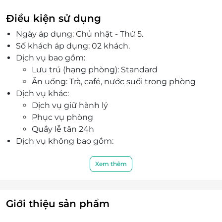
khách cảm giác thoải mái ấm áp nhất mỗi khi
dừng chân.
Điều kiện sử dụng
Ngày áp dụng: Chủ nhật - Thứ 5.
Số khách áp dụng: 02 khách.
Dịch vụ bao gồm:
Lưu trú (hạng phòng): Standard
Ăn uống: Trà, café, nước suối trong phòng
Dịch vụ khác:
Dịch vụ giữ hành lý
Phục vụ phòng
Quầy lễ tân 24h
Dịch vụ không bao gồm:
Chi phí cá nhân như giặt ủi, điện thoại, ăn
uống, v.v….
Xem thêm
Ăn sáng tại khách sạn: 65.000 đồng/ khách.
Dịch vụ Spa, đồ uống.
Chi phí không được nêu trong chương trình.
Giới thiệu sản phẩm
Chi phí di chuyển tới Khách sạn.