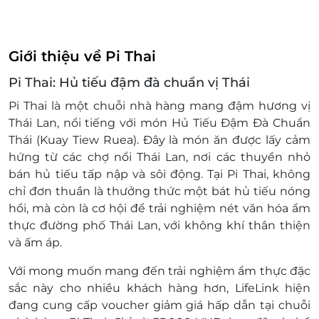
phố Hồ Chí Minh
51 Huỳnh Thúc Kháng, Phường Láng Hạ,
quận Đống Đa, Hà Nội
Giới thiệu về Pi Thai
50 Nguyễn Khánh Toàn, Phường Quan Hoa,
Pi Thai: Hủ tiếu đậm đà chuẩn vị Thái
Quận Cầu Giấy, Hà Nội
Số nhà 42 phố Nguyễn Thị Định, Phường
Pi Thai là một chuỗi nhà hàng mang đậm hương vị
Nhân Chính, Quận Thanh Xuân, Hà Nội
Thái Lan, nổi tiếng với món Hủ Tiếu Đậm Đà Chuẩn
101A Phố Phạm Ngọc Thạch, Tổ 50, Phường
Thái (Kuay Tiew Ruea). Đây là món ăn được lấy cảm
Phương Liên, Quận Đống Đa, Hà Nội
hứng từ các chợ nổi Thái Lan, nơi các thuyền nhỏ
Tầng 02, Lô SF06, Trung tâm mua sắm Aeon
bán hủ tiếu tấp nập và sôi động. Tại Pi Thai, không
- Tân Phú Celadon, số 30 đường Tân Phú,
chỉ đơn thuần là thưởng thức một bát hủ tiếu nóng
phường Sơn Kỳ, quận Tân Phú, TP Hồ Chí
hổi, mà còn là cơ hội để trải nghiệm nét văn hóa ẩm
Minh
thực đường phố Thái Lan, với không khí thân thiện
18 Hoàng Diệu 2, KP 1, Phường Linh Chiểu,
và ấm áp.
Thành phố Thủ Đức, Thành phố Hồ Chí Minh
Hotline: 1900 0207
Với mong muốn mang đến trải nghiệm ẩm thực đặc
Một khách hàng được mua nhiều E-Voucher/E-
sắc này cho nhiều khách hàng hơn, LifeLink hiện
Coupon
đang cung cấp voucher giảm giá hấp dẫn tại chuỗi