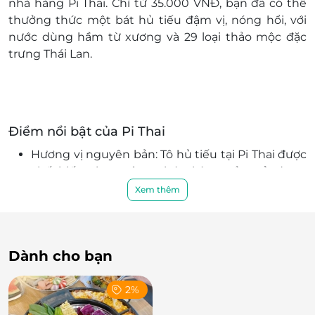
E-Voucher/E-Coupon không có giá trị quy đổi
nhà hàng Pi Thai. Chỉ từ 35.000 VNĐ, bạn đã có thể
thành tiền mặt, không trả lại tiền thừa.
thưởng thức một bát hủ tiếu đậm vị, nóng hổi, với
nước dùng hầm từ xương và 29 loại thảo mộc đặc
trưng Thái Lan.
Điểm nổi bật của Pi Thai
Hương vị nguyên bản: Tô hủ tiếu tại Pi Thai được
chế biến theo công thức bí truyền, sử dụng
nước hầm từ xương kết hợp cùng gia vị và thảo
Xem thêm
mộc từ xứ sở Chùa Vàng, tạo nên hương vị đậm
đà, cuốn hút.
Trải nghiệm thú vị: Khách hàng có thể trực tiếp
Dành cho bạn
quan sát quá trình chuẩn bị món ăn, từ công
đoạn nấu nước dùng đến khi tô hủ tiếu được
bày lên bàn. Sự tương tác này mang lại trải
2%
nghiệm ăn uống độc đáo, giống như bạn đang