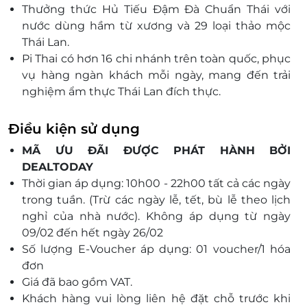
Thưởng thức Hủ Tiếu Đậm Đà Chuẩn Thái với
Minh
nước dùng hầm từ xương và 29 loại thảo mộc
221 Phan Xích Long, Phường 2, Quận Phú Nhuận
Thái Lan.
182 Trần Quang Khải, Tân Định, Quận 1
Pi Thai có hơn 16 chi nhánh trên toàn quốc, phục
163 Dương Tử Giang, Phường 12, Quận 5, Hồ Chí
vụ hàng ngàn khách mỗi ngày, mang đến trải
Minh
nghiệm ẩm thực Thái Lan đích thực.
18 Hoàng Diệu 2, KP 1, Phường Linh Chiểu, Thành
Trải nghiệm quan sát trực tiếp quá trình chế
phố Thủ Đức, Thành phố Hồ Chí Minh, Việt Nam
biến hủ tiếu, tận hưởng hương thơm và nêm
Điều kiện sử dụng
128 Cao Thắng, P.4, Quận 3, HCM
nếm món ăn với các loại nước chấm đặc trưng.
MÃ ƯU ĐÃI ĐƯỢC PHÁT HÀNH BỞI
269 Nguyễn Thái Sơn, Phường 7, Quận Gò Vấp
DEALTODAY
802 Sư Vạn Hạnh, Phường 12, Quận 10, HCM
Thời gian áp dụng: 10h00 - 22h00 tất cả các ngày
Đà Nẵng
trong tuần. (Trừ các ngày lễ, tết, bù lễ theo lịch
nghỉ của nhà nước). Không áp dụng từ ngày
33 Nguyễn Văn Linh, P. Bình Hiên, Q. Hải Châu, Đà
Nẵng
09/02 đến hết ngày 26/02
Số lượng E-Voucher áp dụng: 01 voucher/1 hóa
đơn
Giá đã bao gồm VAT.
Khách hàng vui lòng liên hệ đặt chỗ trước khi