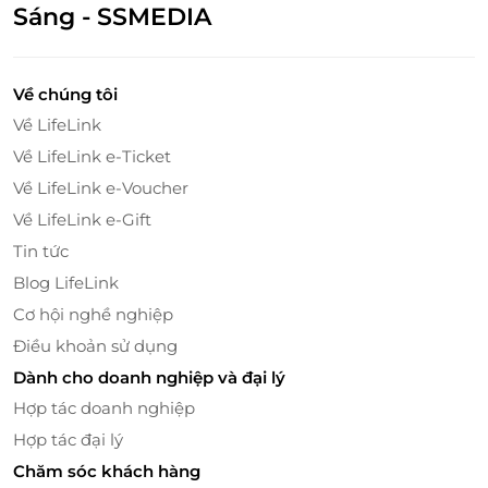
hệ thống Pi Thai, đơn giản, nhanh chóng và an
Sáng - SSMEDIA
toàn.
Đừng bỏ lỡ cơ hội trải nghiệm Hủ Tiếu Đậm Đà
Về chúng tôi
Chuẩn Thái tại Pi Thai với ưu đãi hấp dẫn từ
LifeLink
.
Về LifeLink
Hãy mua voucher ngay hôm nay để cùng thưởng
thức món ăn độc đáo từ xứ sở chùa vàng và tận
Về LifeLink e-Ticket
hưởng những khoảnh khắc đáng nhớ cùng bạn bè
Về LifeLink e-Voucher
và người thân.
Về LifeLink e-Gift
Tin tức
Blog LifeLink
LifeLink
Cơ hội nghề nghiệp
Điều khoản sử dụng
Dành cho doanh nghiệp và đại lý
Hợp tác doanh nghiệp
Hợp tác đại lý
Chăm sóc khách hàng