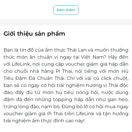
đến để được phục vụ tốt nhất:
128 Cao Thắng, P.4, Quận 3, HCM
Xem thêm
182 Trần Quang Khải, Tân Định, Quận 1
802 Sư Vạn Hạnh, Phường 12, Quận 10, HCM
17 Nguyễn Gia Trí, Phường 25, Bình Thạnh,
Giới thiệu sản phẩm
HCM
269 Nguyễn Thái Sơn, Phường 7, Quận Gò
Bạn là tín đồ của ẩm thực Thái Lan và muốn thưởng
Vấp
thức món ăn chuẩn vị ngay tại Việt Nam? Hãy đến
221 Phan Xích Long, Phường 2, Quận Phú
với LifeLink, nơi cung cấp voucher giảm giá hấp dẫn
Nhuận
cho chuỗi nhà hàng Pi Thai, nổi tiếng với món Hủ
40A Đường A4, Phường 12, Quận Tân Bình
Tiếu Đậm Đà Chuẩn Thái. Chỉ với vài cú click chuột,
136 Vũ Phạm Hàm, Phường Yên Hòa, Quận
bạn sẽ có ngay cơ hội trải nghiệm hương vị Thái độc
Cầu Giấy, Hà Nội
đáo, đầy đủ từ món hủ tiếu nóng hổi, nước dùng
33 Nguyễn Văn Linh, P. Bình Hiên, Q. Hải
đậm đà đến những topping hấp dẫn như gan heo,
Châu, Đà Nẵng
trứng lòng đào, nạm bò. Đừng bỏ lỡ cơ hội mua ngay
255 Khánh Hội, Phường 02, Quận 4, TPHCM
voucher giảm giá
Pi Thai trên LifeLink và tận hưởng
92 Đồng Nai, Phường 15, Quận 10, Thành phố
trải nghiệm ẩm thực đỉnh cao này!
Hồ Chí Minh
Số 5 Hậu Giang, Phường 02, Quận 6, Thành