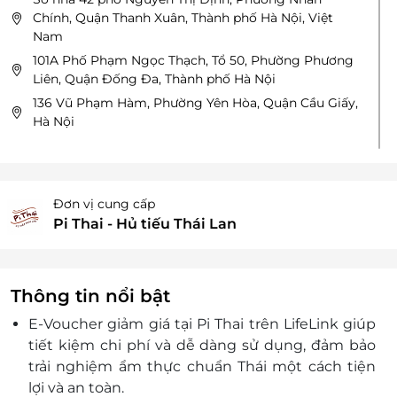
Chính, Quận Thanh Xuân, Thành phố Hà Nội, Việt
Nam
101A Phố Phạm Ngọc Thạch, Tổ 50, Phường Phương
Liên, Quận Đống Đa, Thành phố Hà Nội
136 Vũ Phạm Hàm, Phường Yên Hòa, Quận Cầu Giấy,
Hà Nội
Hồ Chí Minh
Số 5 Hậu Giang, Phường 02, Quận 6, Thành phố Hồ
Chí Minh
Đơn vị cung cấp
17 Nguyễn Gia Trí, Phường 25, Bình Thạnh, HCM
Pi Thai - Hủ tiếu Thái Lan
255 Khánh Hội, Phường 02, Quận 4, TPHCM
40A Đường A4, Phường 12, Quận Tân Bình
268 Nguyễn Tri Phương, Phường 4, Quận 10, Hồ Chí
Thông tin nổi bật
Minh
E-Voucher giảm giá tại Pi Thai trên LifeLink giúp
Tầng 02, Lô SF06, Trung tâm mua sắm Aeon - Tân
tiết kiệm chi phí và dễ dàng sử dụng, đảm bảo
Phú Celadon, số 30 đường Tân Phú, phường Sơn Kỳ,
trải nghiệm ẩm thực chuẩn Thái một cách tiện
quận Tân Phú, TP Hồ Chí Minh
lợi và an toàn.
92 Đồng Nai, Phường 15, Quận 10, Thành phố Hồ Chí