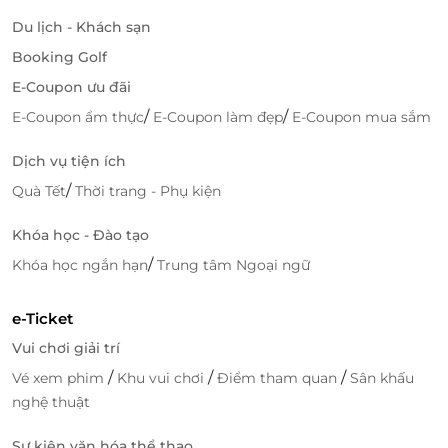
Du lịch - Khách sạn
Booking Golf
E-Coupon ưu đãi
/
/
E-Coupon ẩm thực
E-Coupon làm đẹp
E-Coupon mua sắm
Dịch vụ tiện ích
/
Quà Tết
Thời trang - Phụ kiện
Khóa học - Đào tạo
/
Khóa học ngắn hạn
Trung tâm Ngoại ngữ
e-Ticket
Vui chơi giải trí
/
/
/
Vé xem phim
Khu vui chơi
Điểm tham quan
Sân khấu
nghệ thuật
Sự kiện văn hóa thể thao